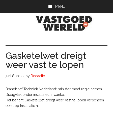
Door
Spring
Spring
MENU
naar
naar
naar
de
de
de
hoofd
eerste
voettekst
inhoud
sidebar
Vastgoedwerel
vastgoedwereld.nl
Gasketelwet dreigt
weer vast te lopen
juni 8, 2022
by
Redactie
Brandbrief Techniek Nederland: minister moet regie nemen.
Draagvlak onder installateurs wankel.
Het bericht Gasketelwet dreigt weer vast te lopen verscheen
eerst op Installatie.nl.