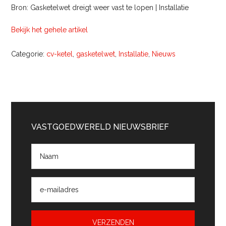
Bron: Gasketelwet dreigt weer vast te lopen | Installatie
Bekijk het gehele artikel
Categorie:
cv-ketel
,
gasketelwet
,
Installatie
,
Nieuws
Primaire
Sidebar
VASTGOEDWERELD NIEUWSBRIEF