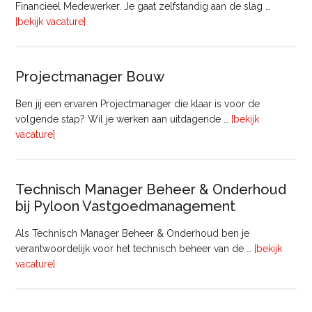
Financieel Medewerker. Je gaat zelfstandig aan de slag …
overFinancieel
[bekijk vacature]
Medewerker
(20
–
Projectmanager Bouw
32
uur)
Ben jij een ervaren Projectmanager die klaar is voor de
volgende stap? Wil je werken aan uitdagende …
[bekijk
overProjectmanager
vacature]
Bouw
Technisch Manager Beheer & Onderhoud
bij Pyloon Vastgoedmanagement
Als Technisch Manager Beheer & Onderhoud ben je
verantwoordelijk voor het technisch beheer van de …
[bekijk
overTechnisch
vacature]
Manager
Beheer
&