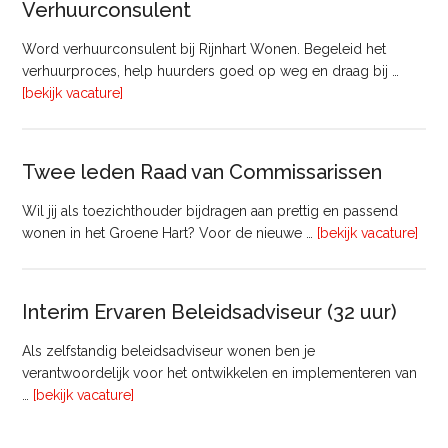
Verhuurconsulent
Onderhoud
bij
Word verhuurconsulent bij Rijnhart Wonen. Begeleid het
Pyloon
verhuurproces, help huurders goed op weg en draag bij …
Vastgoedmanagement
overVerhuurconsulent
[bekijk vacature]
Twee leden Raad van Commissarissen
Wil jij als toezichthouder bijdragen aan prettig en passend
ove
wonen in het Groene Hart? Voor de nieuwe …
[bekijk vacature]
lede
Raa
van
Interim Ervaren Beleidsadviseur (32 uur)
Comm
Als zelfstandig beleidsadviseur wonen ben je
verantwoordelijk voor het ontwikkelen en implementeren van
overInterim
…
[bekijk vacature]
Ervaren
Beleidsadviseur