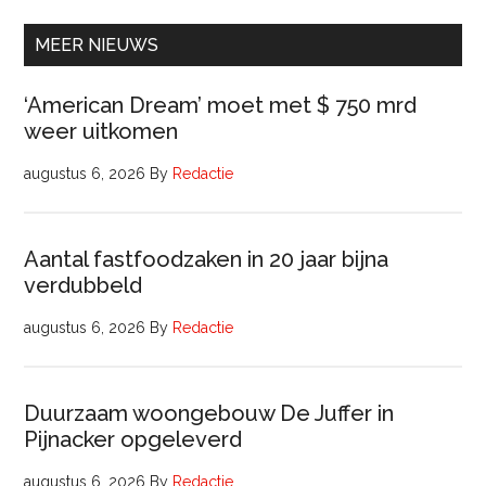
(32
uur)
MEER NIEUWS
‘American Dream’ moet met $ 750 mrd
weer uitkomen
augustus 6, 2026
By
Redactie
Aantal fastfoodzaken in 20 jaar bijna
verdubbeld
augustus 6, 2026
By
Redactie
Duurzaam woongebouw De Juffer in
Pijnacker opgeleverd
augustus 6, 2026
By
Redactie