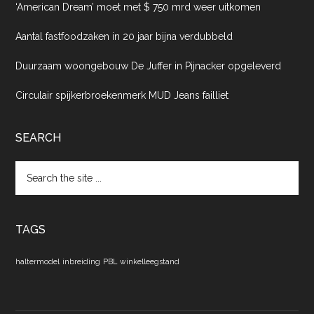
‘American Dream’ moet met $ 750 mrd weer uitkomen
Aantal fastfoodzaken in 20 jaar bijna verdubbeld
Duurzaam woongebouw De Juffer in Pijnacker opgeleverd
Circulair spijkerbroekenmerk MUD Jeans failliet
SEARCH
Search
the
site
...
TAGS
haltermodel
inbreiding
PBL
winkelleegstand