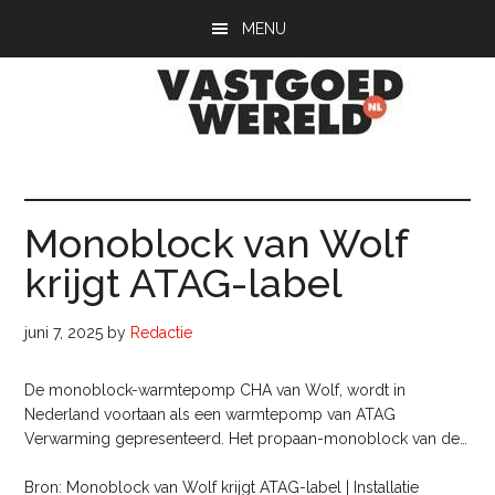
Door
Spring
Spring
MENU
naar
naar
naar
de
de
de
hoofd
eerste
voettekst
inhoud
sidebar
Vastgoedwerel
vastgoedwereld.nl
Monoblock van Wolf
krijgt ATAG-label
juni 7, 2025
by
Redactie
De monoblock-warmtepomp CHA van Wolf, wordt in
Nederland voortaan als een warmtepomp van ATAG
Verwarming gepresenteerd. Het propaan-monoblock van de…
Bron: Monoblock van Wolf krijgt ATAG-label | Installatie