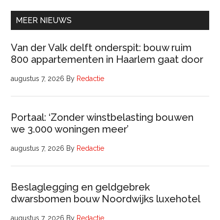
(32
uur)
MEER NIEUWS
Van der Valk delft onderspit: bouw ruim
800 appartementen in Haarlem gaat door
augustus 7, 2026
By
Redactie
Portaal: ‘Zonder winstbelasting bouwen
we 3.000 woningen meer’
augustus 7, 2026
By
Redactie
Beslaglegging en geldgebrek
dwarsbomen bouw Noordwijks luxehotel
augustus 7, 2026
By
Redactie