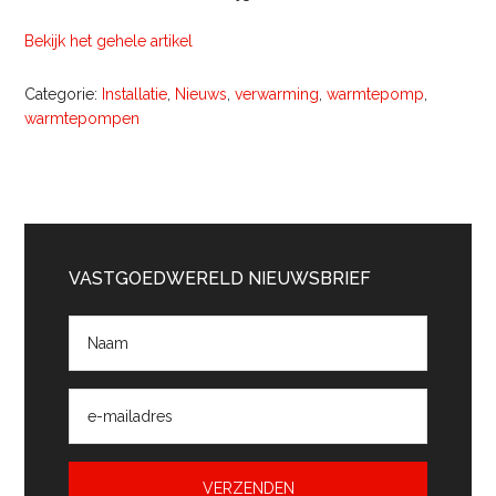
Bekijk het gehele artikel
Categorie:
Installatie
,
Nieuws
,
verwarming
,
warmtepomp
,
warmtepompen
Primaire
Sidebar
VASTGOEDWERELD NIEUWSBRIEF