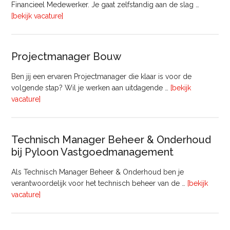
Financieel Medewerker. Je gaat zelfstandig aan de slag …
overFinancieel
[bekijk vacature]
Medewerker
(20
–
Projectmanager Bouw
32
uur)
Ben jij een ervaren Projectmanager die klaar is voor de
volgende stap? Wil je werken aan uitdagende …
[bekijk
overProjectmanager
vacature]
Bouw
Technisch Manager Beheer & Onderhoud
bij Pyloon Vastgoedmanagement
Als Technisch Manager Beheer & Onderhoud ben je
verantwoordelijk voor het technisch beheer van de …
[bekijk
overTechnisch
vacature]
Manager
Beheer
&