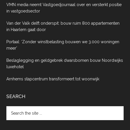
VMN media neemt Vastgoedjournaal over en versterkt positie
in vastgoedsector
Van der Valk delft onderspit: bouw ruim 800 appartementen
in Haarlem gaat door
Portaal: ‘Zonder winstbelasting bouwen we 3.000 woningen
meer’
Beslaglegging en geldgebrek dwarsbomen bouw Noordwijks
luxehotel
Arnhems stapcentrum transformeert tot woonwijk
SEARCH
Search
the
site
...