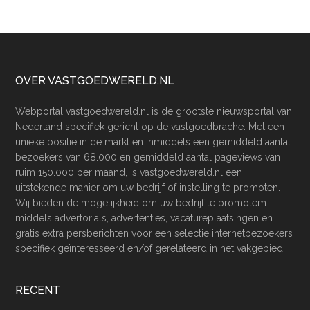
Footer
OVER VASTGOEDWERELD.NL
Webportal vastgoedwereld.nl is de grootste nieuwsportal van
Nederland specifiek gericht op de vastgoedbrache. Met een
unieke positie in de markt en inmiddels een gemiddeld aantal
bezoekers van 68.000 en gemiddeld aantal pageviews van
ruim 150.000 per maand, is vastgoedwereld.nl een
uitstekende manier om uw bedrijf of instelling te promoten.
Wij bieden de mogelijkheid om uw bedrijf te promotem
middels advertorials, advertenties, vacatureplaatsingen en
gratis extra persberichten voor een selectie internetbezoekers
specifiek geïnteresseerd en/of gerelateerd in het vakgebied.
RECENT