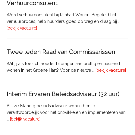
Verhuurconsulent
Onderhoud
bij
Word verhuurconsulent bij Rijnhart Wonen. Begeleid het
Pyloon
verhuurproces, help huurders goed op weg en draag bij …
Vastgoedmanagement
overVerhuurconsulent
[bekijk vacature]
Twee leden Raad van Commissarissen
Wil jij als toezichthouder bijdragen aan prettig en passend
ove
wonen in het Groene Hart? Voor de nieuwe …
[bekijk vacature]
lede
Raa
van
Interim Ervaren Beleidsadviseur (32 uur)
Comm
Als zelfstandig beleidsadviseur wonen ben je
verantwoordelijk voor het ontwikkelen en implementeren van
overInterim
…
[bekijk vacature]
Ervaren
Beleidsadviseur