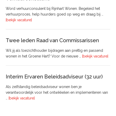
Onderhoud
bij
Word verhuurconsulent bij Rijnhart Wonen. Begeleid het
Pyloon
verhuurproces, help huurders goed op weg en draag bij …
Vastgoedmanagement
overVerhuurconsulent
[bekijk vacature]
Twee leden Raad van Commissarissen
Wil jij als toezichthouder bijdragen aan prettig en passend
ove
wonen in het Groene Hart? Voor de nieuwe …
[bekijk vacature]
lede
Raa
van
Interim Ervaren Beleidsadviseur (32 uur)
Comm
Als zelfstandig beleidsadviseur wonen ben je
verantwoordelijk voor het ontwikkelen en implementeren van
overInterim
…
[bekijk vacature]
Ervaren
Beleidsadviseur
(32