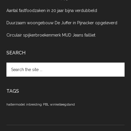
Aantal fastfoodzaken in 20 jaar bijna verdubbeld
Duurzaam woongebouw De Juffer in Pijnacker opgeleverd
Circulair spijkerbroekenmerk MUD Jeans failliet
SEARCH
Search
the
site
...
TAGS
haltermodel
inbreiding
PBL
winkelleegstand