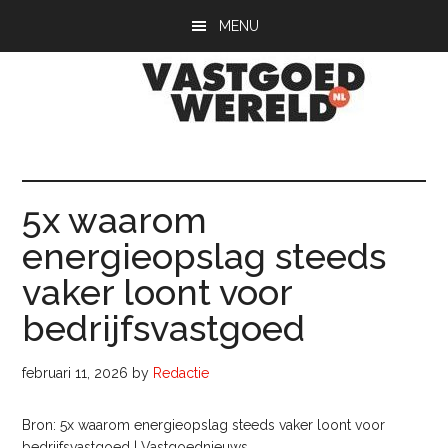
Door
Spring
Spring
MENU
naar
naar
naar
de
de
de
hoofd
eerste
voettekst
inhoud
sidebar
Vastgoedwerel
vastgoedwereld.nl
5x waarom
energieopslag steeds
vaker loont voor
bedrijfsvastgoed
februari 11, 2026
by
Redactie
Bron: 5x waarom energieopslag steeds vaker loont voor
bedrijfsvastgoed | Vastgoednieuws