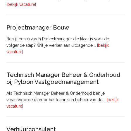
overFinancieel
[bekijk vacature]
Medewerker
(20
–
Projectmanager Bouw
32
uur)
Ben jij een ervaren Projectmanager die klaar is voor de
volgende stap? Wil je werken aan uitdagende …
[bekijk
overProjectmanager
vacature]
Bouw
Technisch Manager Beheer & Onderhoud
bij Pyloon Vastgoedmanagement
Als Technisch Manager Beheer & Onderhoud ben je
verantwoordelijk voor het technisch beheer van de …
[bekijk
overTechnisch
vacature]
Manager
Beheer
&
Verhuurconsulent