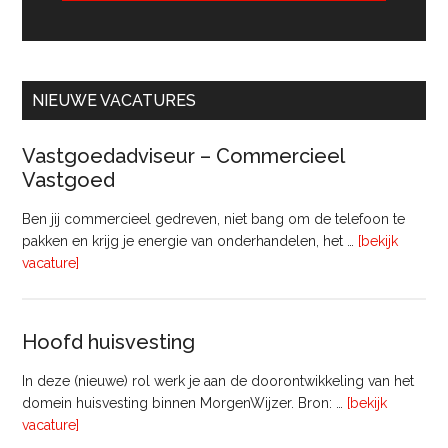
NIEUWE VACATURES
Vastgoedadviseur – Commercieel
Vastgoed
Ben jij commercieel gedreven, niet bang om de telefoon te
pakken en krijg je energie van onderhandelen, het …
[bekijk
overVastgoedadviseur
vacature]
–
Commercieel
Vastgoed
Hoofd huisvesting
In deze (nieuwe) rol werk je aan de doorontwikkeling van het
domein huisvesting binnen MorgenWijzer. Bron: …
[bekijk
overHoofd
vacature]
huisvesting