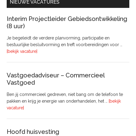
NIEUWE VACATURES
Interim Projectleider Gebiedsontwikkeling
(8 uur)
Je begeleidt de verdere planvorming, participatie en
bestuurlijke besluitvorming en treft voorbereidingen voor …
overInterim
[bekijk vacature]
Projectleider
Gebiedsontwikkeling
(8
Vastgoedadviseur – Commercieel
uur)
Vastgoed
Ben jij commercieel gedreven, niet bang om de telefoon te
pakken en krijg je energie van onderhandelen, het …
[bekijk
overVastgoedadviseur
vacature]
–
Commercieel
Vastgoed
Hoofd huisvesting