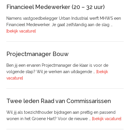
Vastgoed
Financieel Medewerker (20 – 32 uur)
Namens vastgoedbelegger Urban Industrial werft MHWS een
Financieel Medewerker. Je gaat zelfstandig aan de slag …
overFinancieel
[bekijk vacature]
Medewerker
(20
–
Projectmanager Bouw
32
uur)
Ben jij een ervaren Projectmanager die klaar is voor de
volgende stap? Wil je werken aan uitdagende …
[bekijk
overProjectmanager
vacature]
Bouw
Twee leden Raad van Commissarissen
Wil jij als toezichthouder bijdragen aan prettig en passend
ove
wonen in het Groene Hart? Voor de nieuwe …
[bekijk vacature]
lede