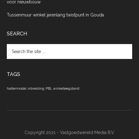
voor nieuwbouw
Tussenmuur winkel jarenlang twistpunt in Gouda
SEARCH
Search
the
site
...
TAGS
haltermodel
inbreiding
PBL
winkelleegstand
Copyright 2021 - Vastgoedwereld Media B.V.