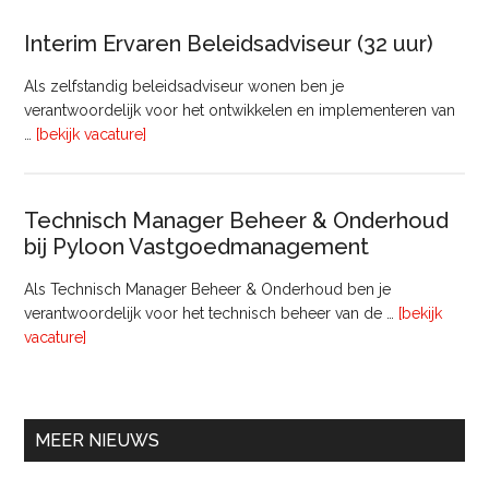
Raa
van
Interim Ervaren Beleidsadviseur (32 uur)
Comm
Als zelfstandig beleidsadviseur wonen ben je
verantwoordelijk voor het ontwikkelen en implementeren van
overInterim
…
[bekijk vacature]
Ervaren
Beleidsadviseur
(32
Technisch Manager Beheer & Onderhoud
uur)
bij Pyloon Vastgoedmanagement
Als Technisch Manager Beheer & Onderhoud ben je
verantwoordelijk voor het technisch beheer van de …
[bekijk
overTechnisch
vacature]
Manager
Beheer
&
Onderhoud
MEER NIEUWS
bij
Pyloon