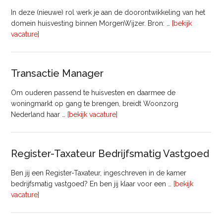
In deze (nieuwe) rol werk je aan de doorontwikkeling van het
domein huisvesting binnen MorgenWijzer. Bron: …
[bekijk
overHoofd
vacature]
huisvesting
Transactie Manager
Om ouderen passend te huisvesten en daarmee de
woningmarkt op gang te brengen, breidt Woonzorg
overTransactie
Nederland haar …
[bekijk vacature]
Manager
Register-Taxateur Bedrijfsmatig Vastgoed
Ben jij een Register-Taxateur, ingeschreven in de kamer
bedrijfsmatig vastgoed? En ben jij klaar voor een …
[bekijk
overRegister-
vacature]
Taxateur
Bedrijfsmatig