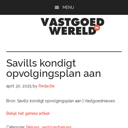
Door
Spring
Spring
MENU
naar
naar
naar
de
de
de
hoofd
eerste
voettekst
inhoud
sidebar
Vastgoedwerel
vastgoedwereld.nl
Savills kondigt
opvolgingsplan aan
april 30, 2025
by
Redactie
Bron: Savills kondigt opvolgingsplan aan | Vastgoednieuws
Bekijk het gehele artikel
Categorie:
Nieuws
,
vastgoednieuws