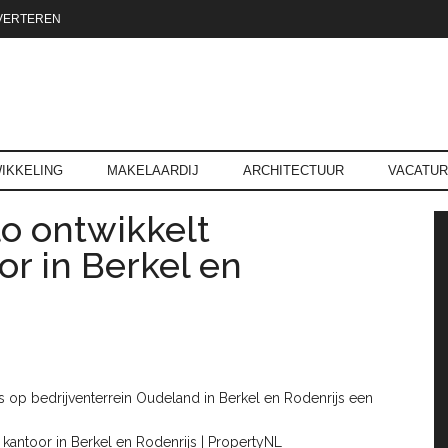
VERTEREN
reld.nl
IKKELING
MAKELAARDIJ
ARCHITECTUUR
VACATU
o ontwikkelt
P
r in Berkel en
cs op bedrijventerrein Oudeland in Berkel en Rodenrijs een
kantoor in Berkel en Rodenrijs | PropertyNL