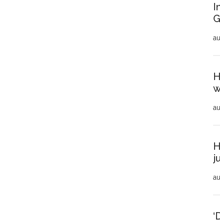
I
G
au
H
w
au
H
j
au
‘