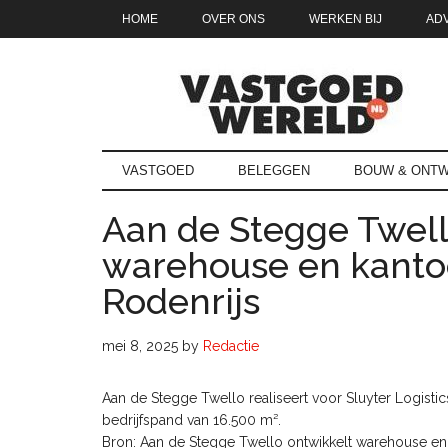
Door
Skip
Spring
Spring
HOME
OVER ONS
WERKEN BIJ
AD
naar
to
naar
naar
de
secondary
de
de
hoofd
menu
eerste
voettekst
inhoud
sidebar
Vastgoedwe
vastgoedwereld.nl
VASTGOED
BELEGGEN
BOUW & ONTW
Aan de Stegge Twell
warehouse en kantoo
Rodenrijs
mei 8, 2025
by
Redactie
Aan de Stegge Twello realiseert voor Sluyter Logisti
bedrijfspand van 16.500 m².
Bron: Aan de Stegge Twello ontwikkelt warehouse en 