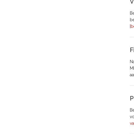
V
Be
be
[b
F
Na
MH
aa
P
Be
vo
va