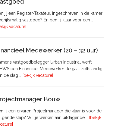
astgoed
n jij een Register-Taxateur, ingeschreven in de kamer
drijfsmatig vastgoed? En ben jij klaar voor een …
overRegister-
ekijk vacature]
Taxateur
Bedrijfsmatig
Vastgoed
inancieel Medewerker (20 – 32 uur)
mens vastgoedbelegger Urban Industrial werft
WS een Financieel Medewerker. Je gaat zelfstandig
overFinancieel
n de slag …
[bekijk vacature]
Medewerker
(20
–
rojectmanager Bouw
32
uur)
n jij een ervaren Projectmanager die klaar is voor de
lgende stap? Wil je werken aan uitdagende …
[bekijk
overProjectmanager
cature]
Bouw