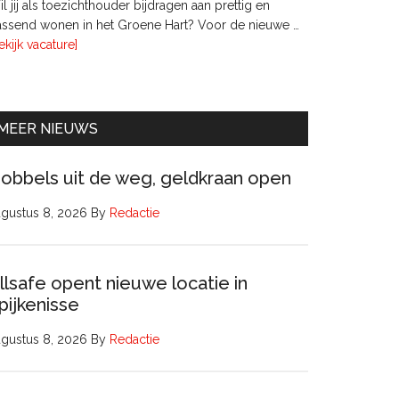
l jij als toezichthouder bijdragen aan prettig en
ssend wonen in het Groene Hart? Voor de nieuwe …
overTwee
ekijk vacature]
leden
Raad
van
Commissarissen
MEER NIEUWS
obbels uit de weg, geldkraan open
gustus 8, 2026
By
Redactie
llsafe opent nieuwe locatie in
pijkenisse
gustus 8, 2026
By
Redactie