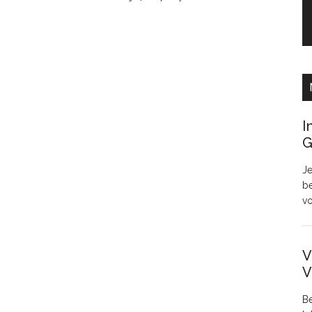
I
G
Je
be
v
V
V
Be