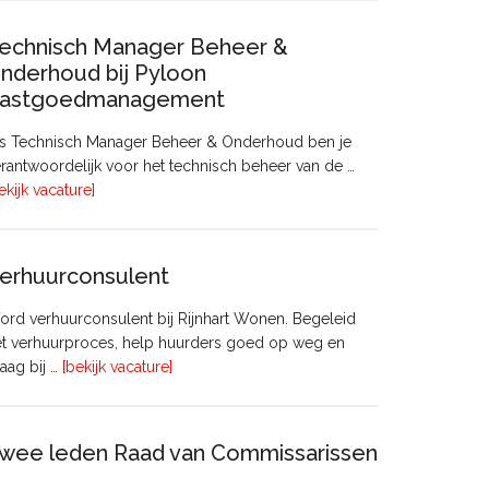
echnisch Manager Beheer &
nderhoud bij Pyloon
astgoedmanagement
ls Technisch Manager Beheer & Onderhoud ben je
rantwoordelijk voor het technisch beheer van de …
overTechnisch
ekijk vacature]
Manager
Beheer
&
erhuurconsulent
Onderhoud
bij
rd verhuurconsulent bij Rijnhart Wonen. Begeleid
Pyloon
et verhuurproces, help huurders goed op weg en
Vastgoedmanagement
overVerhuurconsulent
aag bij …
[bekijk vacature]
wee leden Raad van Commissarissen