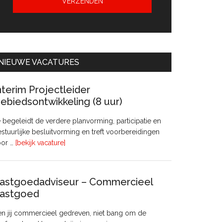
NIEUWE VACATURES
nterim Projectleider
ebiedsontwikkeling (8 uur)
 begeleidt de verdere planvorming, participatie en
stuurlijke besluitvorming en treft voorbereidingen
overInterim
oor …
[bekijk vacature]
Projectleider
Gebiedsontwikkeling
(8
astgoedadviseur – Commercieel
uur)
astgoed
n jij commercieel gedreven, niet bang om de