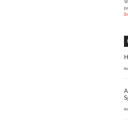
Wi
pa
[b
H
au
A
S
au