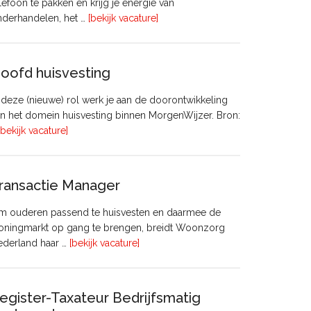
lefoon te pakken en krijg je energie van
overVastgoedadviseur
nderhandelen, het …
[bekijk vacature]
–
Commercieel
Vastgoed
oofd huisvesting
 deze (nieuwe) rol werk je aan de doorontwikkeling
n het domein huisvesting binnen MorgenWijzer. Bron:
overHoofd
[bekijk vacature]
huisvesting
ransactie Manager
m ouderen passend te huisvesten en daarmee de
oningmarkt op gang te brengen, breidt Woonzorg
overTransactie
ederland haar …
[bekijk vacature]
Manager
egister-Taxateur Bedrijfsmatig