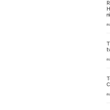
R
H
n
au
T
t
au
T
C
au