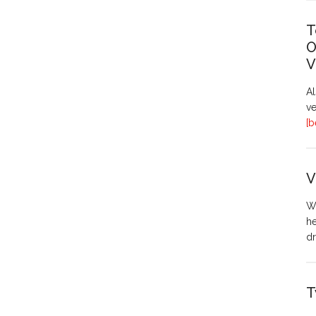
T
O
V
A
ve
[b
V
Wo
h
dr
T