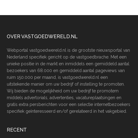
Footer
OVER VASTGOEDWERELD.NL
Webportal vastgoedwereld.nl is de grootste nieuwsportal van
Nederland specifiek gericht op de vastgoedbrache. Met een
unieke positie in de markt en inmiddels een gemiddeld aantal
bezoekers van 68.000 en gemiddeld aantal pageviews van
ruim 150.000 per maand, is vastgoedwereld.nl een
uitstekende manier om uw bedrijf of instelling te promoten.
Wij bieden de mogelijkheid om uw bedrijf te promotem
middels advertorials, advertenties, vacatureplaatsingen en
gratis extra persberichten voor een selectie internetbezoekers
specifiek geïnteresseerd en/of gerelateerd in het vakgebied.
RECENT