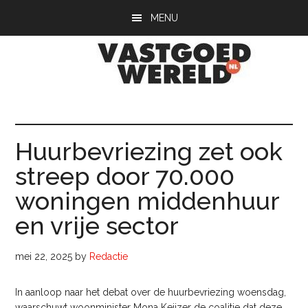
Door
Spring
Spring
MENU
naar
naar
naar
de
de
de
hoofd
eerste
voettekst
inhoud
sidebar
Vastgoedwerel
vastgoedwereld.nl
Huurbevriezing zet ook
streep door 70.000
woningen middenhuur
en vrije sector
mei 22, 2025
by
Redactie
In aanloop naar het debat over de huurbevriezing woensdag,
waarschuwt woonminister Mona Keijzer de coalitie dat deze