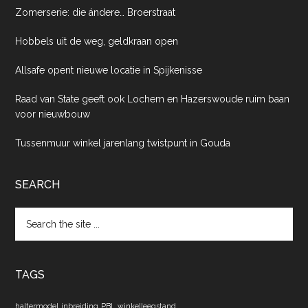
Zomerserie: die ándere… Broerstraat
Hobbels uit de weg, geldkraan open
Allsafe opent nieuwe locatie in Spijkenisse
Raad van State geeft ook Lochem en Hazerswoude ruim baan
voor nieuwbouw
Tussenmuur winkel jarenlang twistpunt in Gouda
SEARCH
Search
the
site
...
TAGS
haltermodel
inbreiding
PBL
winkelleegstand