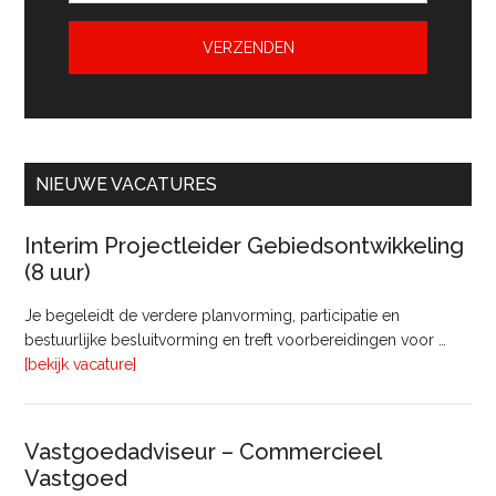
NIEUWE VACATURES
Interim Projectleider Gebiedsontwikkeling
(8 uur)
Je begeleidt de verdere planvorming, participatie en
bestuurlijke besluitvorming en treft voorbereidingen voor …
overInterim
[bekijk vacature]
Projectleider
Gebiedsontwikkeling
(8
Vastgoedadviseur – Commercieel
uur)
Vastgoed