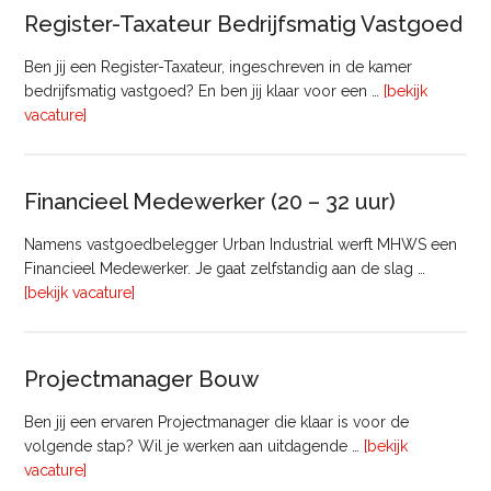
Register-Taxateur Bedrijfsmatig Vastgoed
Ben jij een Register-Taxateur, ingeschreven in de kamer
bedrijfsmatig vastgoed? En ben jij klaar voor een …
[bekijk
overRegister-
vacature]
Taxateur
Bedrijfsmatig
Vastgoed
Financieel Medewerker (20 – 32 uur)
Namens vastgoedbelegger Urban Industrial werft MHWS een
Financieel Medewerker. Je gaat zelfstandig aan de slag …
overFinancieel
[bekijk vacature]
Medewerker
(20
–
Projectmanager Bouw
32
uur)
Ben jij een ervaren Projectmanager die klaar is voor de
volgende stap? Wil je werken aan uitdagende …
[bekijk
overProjectmanager
vacature]