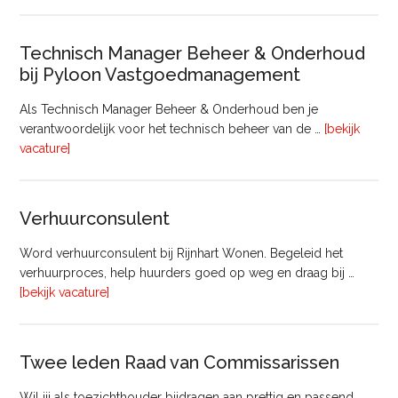
Bouw
Technisch Manager Beheer & Onderhoud
bij Pyloon Vastgoedmanagement
Als Technisch Manager Beheer & Onderhoud ben je
verantwoordelijk voor het technisch beheer van de …
[bekijk
overTechnisch
vacature]
Manager
Beheer
&
Verhuurconsulent
Onderhoud
bij
Word verhuurconsulent bij Rijnhart Wonen. Begeleid het
Pyloon
verhuurproces, help huurders goed op weg en draag bij …
Vastgoedmanagement
overVerhuurconsulent
[bekijk vacature]
Twee leden Raad van Commissarissen
Wil jij als toezichthouder bijdragen aan prettig en passend