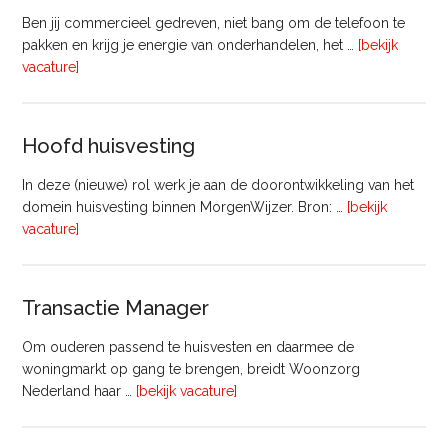
Ben jij commercieel gedreven, niet bang om de telefoon te
pakken en krijg je energie van onderhandelen, het …
[bekijk
overVastgoedadviseur
vacature]
–
Commercieel
Vastgoed
Hoofd huisvesting
In deze (nieuwe) rol werk je aan de doorontwikkeling van het
domein huisvesting binnen MorgenWijzer. Bron: …
[bekijk
overHoofd
vacature]
huisvesting
Transactie Manager
Om ouderen passend te huisvesten en daarmee de
woningmarkt op gang te brengen, breidt Woonzorg
overTransactie
Nederland haar …
[bekijk vacature]
Manager