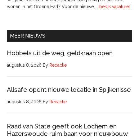
ove
wonen in het Groene Hart? Voor de nieuwe …
[bekijk vacature]
lede
Raa
van
Comm
MEER NIEUWS
Hobbels uit de weg, geldkraan open
augustus 8, 2026
By
Redactie
Allsafe opent nieuwe locatie in Spijkenisse
augustus 8, 2026
By
Redactie
Raad van State geeft ook Lochem en
Hazerswoude ruim baan voor nieuwbouw