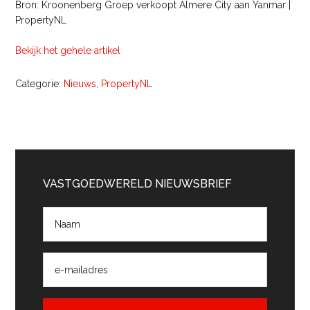
Bron: Kroonenberg Groep verkoopt Almere City aan Yanmar |
PropertyNL
Bekijk het gehele artikel
Categorie:
Nieuws
,
PropertyNL
Primaire
Sidebar
VASTGOEDWERELD NIEUWSBRIEF