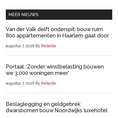
Beleidsadviseur
(32
uur)
MEER NIEUWS
Van der Valk delft onderspit: bouw ruim
800 appartementen in Haarlem gaat door
augustus 7, 2026
By
Redactie
Portaal: ‘Zonder winstbelasting bouwen
we 3.000 woningen meer’
augustus 7, 2026
By
Redactie
Beslaglegging en geldgebrek
dwarsbomen bouw Noordwijks luxehotel