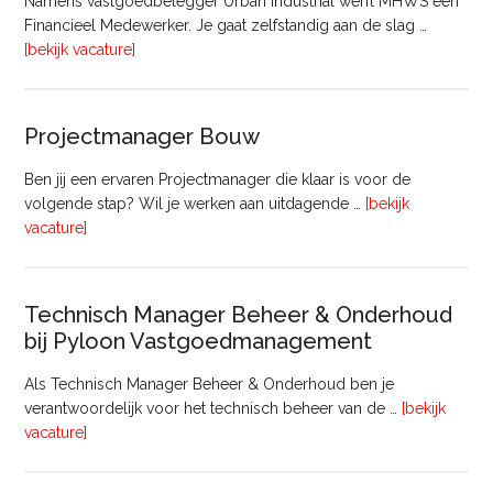
Namens vastgoedbelegger Urban Industrial werft MHWS een
Financieel Medewerker. Je gaat zelfstandig aan de slag …
overFinancieel
[bekijk vacature]
Medewerker
(20
–
Projectmanager Bouw
32
uur)
Ben jij een ervaren Projectmanager die klaar is voor de
volgende stap? Wil je werken aan uitdagende …
[bekijk
overProjectmanager
vacature]
Bouw
Technisch Manager Beheer & Onderhoud
bij Pyloon Vastgoedmanagement
Als Technisch Manager Beheer & Onderhoud ben je
verantwoordelijk voor het technisch beheer van de …
[bekijk
overTechnisch
vacature]
Manager
Beheer