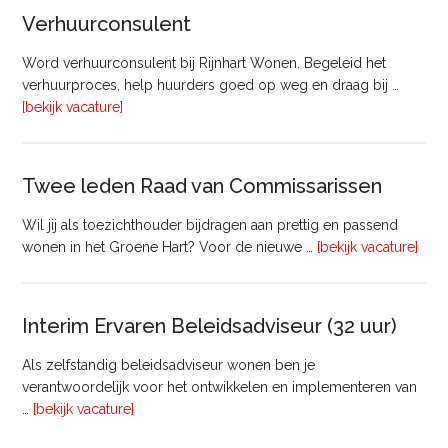
&
Verhuurconsulent
Onderhoud
bij
Word verhuurconsulent bij Rijnhart Wonen. Begeleid het
Pyloon
verhuurproces, help huurders goed op weg en draag bij …
Vastgoedmanagement
overVerhuurconsulent
[bekijk vacature]
Twee leden Raad van Commissarissen
Wil jij als toezichthouder bijdragen aan prettig en passend
ove
wonen in het Groene Hart? Voor de nieuwe …
[bekijk vacature]
lede
Raa
van
Interim Ervaren Beleidsadviseur (32 uur)
Comm
Als zelfstandig beleidsadviseur wonen ben je
verantwoordelijk voor het ontwikkelen en implementeren van
overInterim
…
[bekijk vacature]
Ervaren