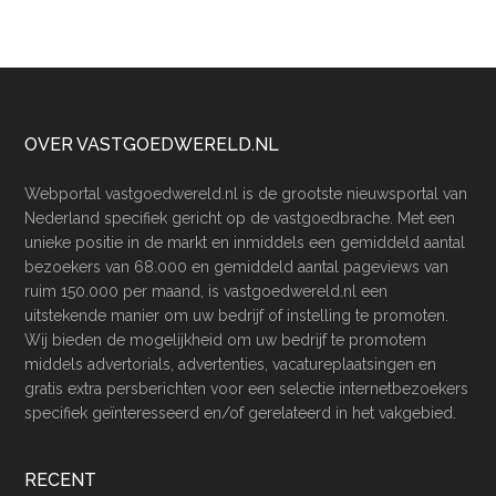
Footer
OVER VASTGOEDWERELD.NL
Webportal vastgoedwereld.nl is de grootste nieuwsportal van
Nederland specifiek gericht op de vastgoedbrache. Met een
unieke positie in de markt en inmiddels een gemiddeld aantal
bezoekers van 68.000 en gemiddeld aantal pageviews van
ruim 150.000 per maand, is vastgoedwereld.nl een
uitstekende manier om uw bedrijf of instelling te promoten.
Wij bieden de mogelijkheid om uw bedrijf te promotem
middels advertorials, advertenties, vacatureplaatsingen en
gratis extra persberichten voor een selectie internetbezoekers
specifiek geïnteresseerd en/of gerelateerd in het vakgebied.
RECENT