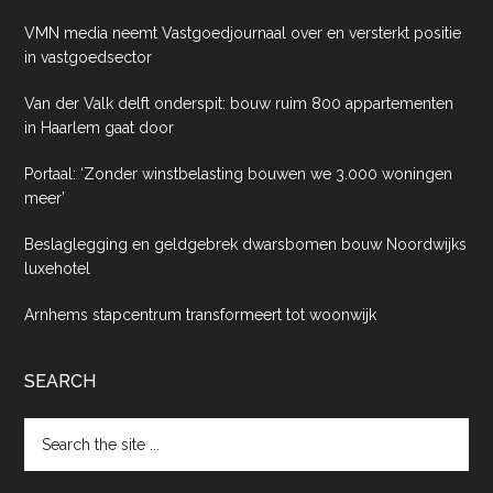
VMN media neemt Vastgoedjournaal over en versterkt positie
in vastgoedsector
Van der Valk delft onderspit: bouw ruim 800 appartementen
in Haarlem gaat door
Portaal: ‘Zonder winstbelasting bouwen we 3.000 woningen
meer’
Beslaglegging en geldgebrek dwarsbomen bouw Noordwijks
luxehotel
Arnhems stapcentrum transformeert tot woonwijk
SEARCH
Search
the
site