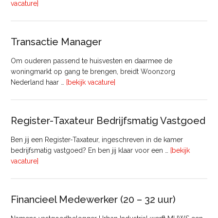
overHoofd
vacature]
huisvesting
Transactie Manager
Om ouderen passend te huisvesten en daarmee de
woningmarkt op gang te brengen, breidt Woonzorg
overTransactie
Nederland haar …
[bekijk vacature]
Manager
Register-Taxateur Bedrijfsmatig Vastgoed
Ben jij een Register-Taxateur, ingeschreven in de kamer
bedrijfsmatig vastgoed? En ben jij klaar voor een …
[bekijk
overRegister-
vacature]
Taxateur
Bedrijfsmatig
Vastgoed
Financieel Medewerker (20 – 32 uur)