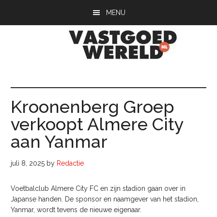
Door
Spring
Spring
MENU
naar
naar
naar
de
de
de
hoofd
eerste
voettekst
inhoud
sidebar
Vastgoedwerel
vastgoedwereld.nl
Kroonenberg Groep
verkoopt Almere City
aan Yanmar
juli 8, 2025
by
Redactie
Voetbalclub Almere City FC en zijn stadion gaan over in
Japanse handen. De sponsor en naamgever van het stadion,
Yanmar, wordt tevens de nieuwe eigenaar.