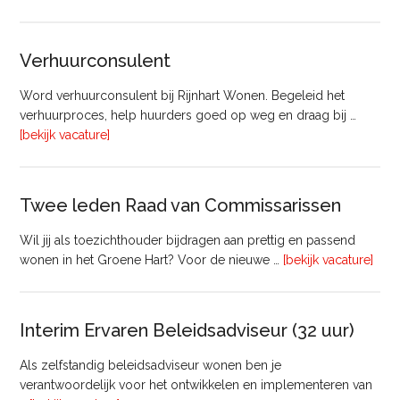
Manager
Beheer
&
Verhuurconsulent
Onderhoud
bij
Word verhuurconsulent bij Rijnhart Wonen. Begeleid het
Pyloon
verhuurproces, help huurders goed op weg en draag bij …
Vastgoedmanagement
overVerhuurconsulent
[bekijk vacature]
Twee leden Raad van Commissarissen
Wil jij als toezichthouder bijdragen aan prettig en passend
ove
wonen in het Groene Hart? Voor de nieuwe …
[bekijk vacature]
lede
Raa
van
Interim Ervaren Beleidsadviseur (32 uur)
Comm
Als zelfstandig beleidsadviseur wonen ben je
verantwoordelijk voor het ontwikkelen en implementeren van