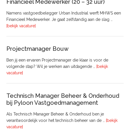
Financieel Medewerker (20 – 32 uur)
Namens vastgoedbelegger Urban Industrial werft MHWS een
Financieel Medewerker. Je gaat zelfstandig aan de slag …
overFinancieel
[bekijk vacature]
Medewerker
(20
–
Projectmanager Bouw
32
uur)
Ben jij een ervaren Projectmanager die klaar is voor de
volgende stap? Wil je werken aan uitdagende …
[bekijk
overProjectmanager
vacature]
Bouw
Technisch Manager Beheer & Onderhoud
bij Pyloon Vastgoedmanagement
Als Technisch Manager Beheer & Onderhoud ben je
verantwoordelijk voor het technisch beheer van de …
[bekijk
overTechnisch
vacature]