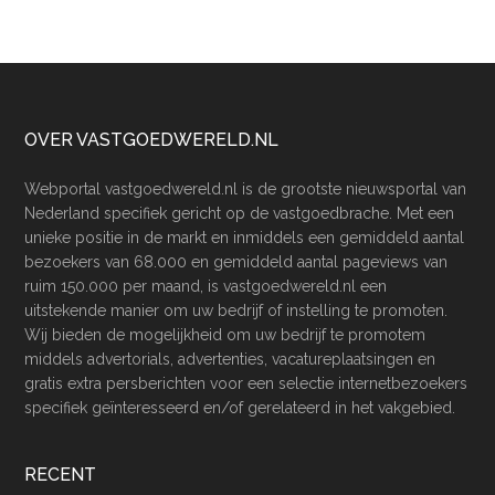
Footer
OVER VASTGOEDWERELD.NL
Webportal vastgoedwereld.nl is de grootste nieuwsportal van
Nederland specifiek gericht op de vastgoedbrache. Met een
unieke positie in de markt en inmiddels een gemiddeld aantal
bezoekers van 68.000 en gemiddeld aantal pageviews van
ruim 150.000 per maand, is vastgoedwereld.nl een
uitstekende manier om uw bedrijf of instelling te promoten.
Wij bieden de mogelijkheid om uw bedrijf te promotem
middels advertorials, advertenties, vacatureplaatsingen en
gratis extra persberichten voor een selectie internetbezoekers
specifiek geïnteresseerd en/of gerelateerd in het vakgebied.
RECENT