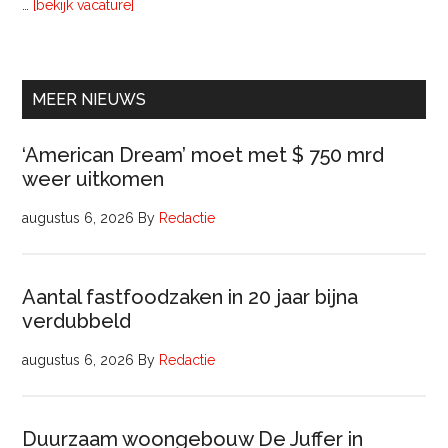
overInterim
…
[bekijk vacature]
Ervaren
Beleidsadviseur
(32
uur)
MEER NIEUWS
‘American Dream’ moet met $ 750 mrd
weer uitkomen
augustus 6, 2026
By
Redactie
Aantal fastfoodzaken in 20 jaar bijna
verdubbeld
augustus 6, 2026
By
Redactie
Duurzaam woongebouw De Juffer in