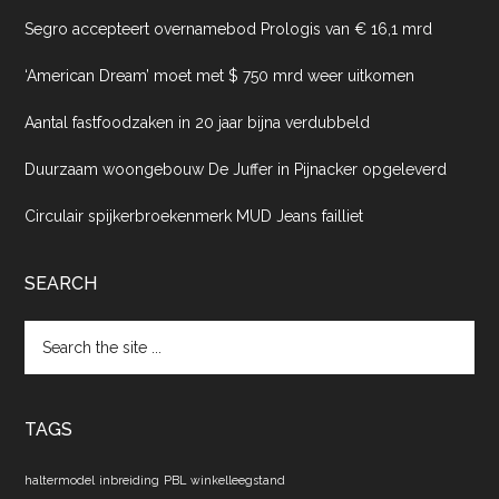
Segro accepteert overnamebod Prologis van € 16,1 mrd
‘American Dream’ moet met $ 750 mrd weer uitkomen
Aantal fastfoodzaken in 20 jaar bijna verdubbeld
Duurzaam woongebouw De Juffer in Pijnacker opgeleverd
Circulair spijkerbroekenmerk MUD Jeans failliet
SEARCH
Search
the
site
...
TAGS
haltermodel
inbreiding
PBL
winkelleegstand