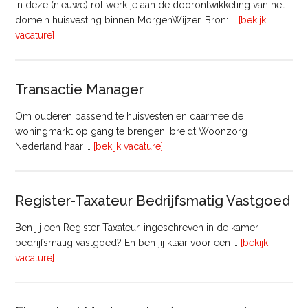
In deze (nieuwe) rol werk je aan de doorontwikkeling van het
domein huisvesting binnen MorgenWijzer. Bron: …
[bekijk
overHoofd
vacature]
huisvesting
Transactie Manager
Om ouderen passend te huisvesten en daarmee de
woningmarkt op gang te brengen, breidt Woonzorg
overTransactie
Nederland haar …
[bekijk vacature]
Manager
Register-Taxateur Bedrijfsmatig Vastgoed
Ben jij een Register-Taxateur, ingeschreven in de kamer
bedrijfsmatig vastgoed? En ben jij klaar voor een …
[bekijk
overRegister-
vacature]
Taxateur
Bedrijfsmatig
Vastgoed