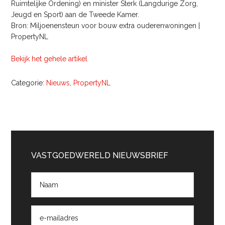
Ruimtelijke Ordening) en minister Sterk (Langdurige Zorg,
Jeugd en Sport) aan de Tweede Kamer.
Bron: Miljoenensteun voor bouw extra ouderenwoningen |
PropertyNL
Bekijk het gehele artikel
Categorie:
Nieuws
,
PropertyNL
Primaire
Sidebar
VASTGOEDWERELD NIEUWSBRIEF