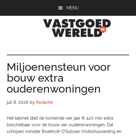
Door
Spring
Spring
MENU
naar
naar
naar
de
de
de
hoofd
eerste
voettekst
inhoud
sidebar
Vastgoedwerel
vastgoedwereld.nl
Miljoenensteun voor
bouw extra
ouderenwoningen
juli 8, 2026
by
Redactie
Het kabinet stelt de komende vier jaar € 420 mln extra
beschikbaar voor de bouw van ouderenwoningen. Dat
schrijven minister Boekholt-O’Sullivan (Volkshuisvesting en