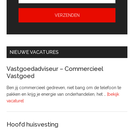
NIEUWE VACATURES
Vastgoedadviseur – Commercieel
Vastgoed
Ben jij commercieel gedreven, niet bang om de telefoon te
pakken en krijg je energie van onderhandelen, het …
[bekijk
overVastgoedadviseur
vacature]
–
Commercieel
Vastgoed
Hoofd huisvesting