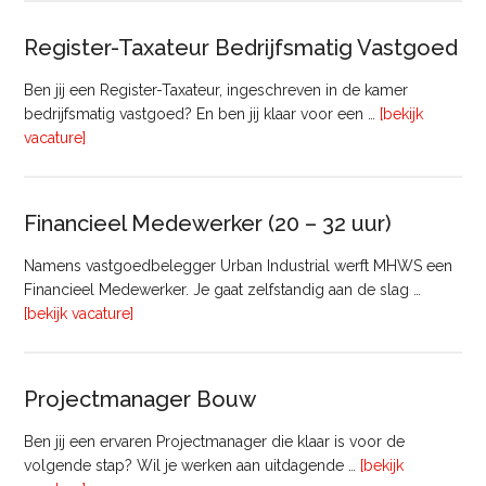
Register-Taxateur Bedrijfsmatig Vastgoed
Ben jij een Register-Taxateur, ingeschreven in de kamer
bedrijfsmatig vastgoed? En ben jij klaar voor een …
[bekijk
overRegister-
vacature]
Taxateur
Bedrijfsmatig
Vastgoed
Financieel Medewerker (20 – 32 uur)
Namens vastgoedbelegger Urban Industrial werft MHWS een
Financieel Medewerker. Je gaat zelfstandig aan de slag …
overFinancieel
[bekijk vacature]
Medewerker
(20
–
Projectmanager Bouw
32
uur)
Ben jij een ervaren Projectmanager die klaar is voor de
volgende stap? Wil je werken aan uitdagende …
[bekijk