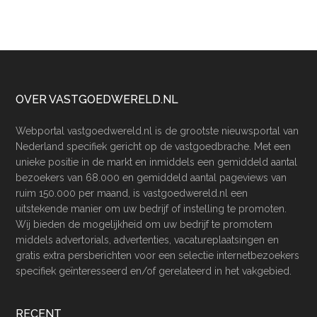
Footer
OVER VASTGOEDWERELD.NL
Webportal vastgoedwereld.nl is de grootste nieuwsportal van
Nederland specifiek gericht op de vastgoedbrache. Met een
unieke positie in de markt en inmiddels een gemiddeld aantal
bezoekers van 68.000 en gemiddeld aantal pageviews van
ruim 150.000 per maand, is vastgoedwereld.nl een
uitstekende manier om uw bedrijf of instelling te promoten.
Wij bieden de mogelijkheid om uw bedrijf te promotem
middels advertorials, advertenties, vacatureplaatsingen en
gratis extra persberichten voor een selectie internetbezoekers
specifiek geïnteresseerd en/of gerelateerd in het vakgebied.
RECENT