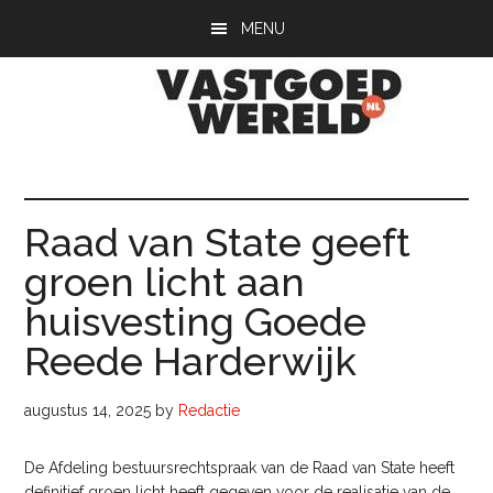
Door
Spring
Spring
MENU
naar
naar
naar
de
de
de
hoofd
eerste
voettekst
inhoud
sidebar
Vastgoedwerel
vastgoedwereld.nl
Raad van State geeft
groen licht aan
huisvesting Goede
Reede Harderwijk
augustus 14, 2025
by
Redactie
De Afdeling bestuursrechtspraak van de Raad van State heeft
definitief groen licht heeft gegeven voor de realisatie van de