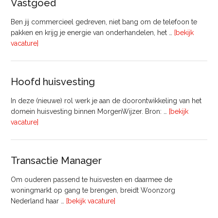
Vastgoed
Ben jij commercieel gedreven, niet bang om de telefoon te
pakken en krijg je energie van onderhandelen, het …
[bekijk
overVastgoedadviseur
vacature]
–
Commercieel
Vastgoed
Hoofd huisvesting
In deze (nieuwe) rol werk je aan de doorontwikkeling van het
domein huisvesting binnen MorgenWijzer. Bron: …
[bekijk
overHoofd
vacature]
huisvesting
Transactie Manager
Om ouderen passend te huisvesten en daarmee de
woningmarkt op gang te brengen, breidt Woonzorg
overTransactie
Nederland haar …
[bekijk vacature]
Manager