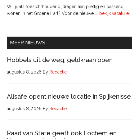
Wil jij als toezichthouder bijdragen aan prettig en passend
ove
wonen in het Groene Hart? Voor de nieuwe …
[bekijk vacature]
lede
Raa
van
Comm
MEER NIEUWS
Hobbels uit de weg, geldkraan open
augustus 8, 2026
By
Redactie
Allsafe opent nieuwe locatie in Spijkenisse
augustus 8, 2026
By
Redactie
Raad van State geeft ook Lochem en