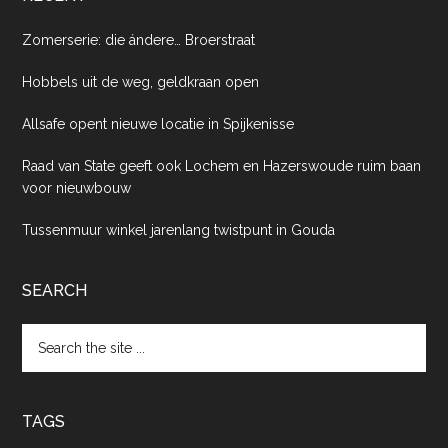
Zomerserie: die ándere… Broerstraat
Hobbels uit de weg, geldkraan open
Allsafe opent nieuwe locatie in Spijkenisse
Raad van State geeft ook Lochem en Hazerswoude ruim baan
voor nieuwbouw
Tussenmuur winkel jarenlang twistpunt in Gouda
SEARCH
Search
the
site
...
TAGS