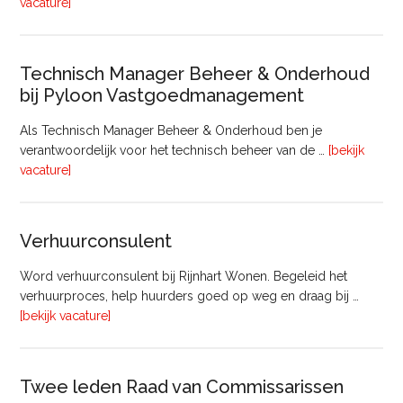
overProjectmanager
vacature]
Bouw
Technisch Manager Beheer & Onderhoud
bij Pyloon Vastgoedmanagement
Als Technisch Manager Beheer & Onderhoud ben je
verantwoordelijk voor het technisch beheer van de …
[bekijk
overTechnisch
vacature]
Manager
Beheer
&
Verhuurconsulent
Onderhoud
bij
Word verhuurconsulent bij Rijnhart Wonen. Begeleid het
Pyloon
verhuurproces, help huurders goed op weg en draag bij …
Vastgoedmanagement
overVerhuurconsulent
[bekijk vacature]
Twee leden Raad van Commissarissen