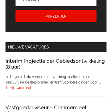
NIEUWE VACATURES
Interim Projectleider Gebiedsontwikkeling
(8 uur)
Je begeleidt de verdere planvorming, participatie en
bestuurlijke besluitvorming en treft voorbereidingen voor …
overInterim
[bekijk vacature]
Projectleider
Gebiedsontwikkeling
(8
Vastgoedadviseur – Commercieel
uur)