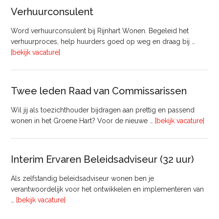
&
Verhuurconsulent
Onderhoud
bij
Word verhuurconsulent bij Rijnhart Wonen. Begeleid het
Pyloon
verhuurproces, help huurders goed op weg en draag bij …
Vastgoedmanagement
overVerhuurconsulent
[bekijk vacature]
Twee leden Raad van Commissarissen
Wil jij als toezichthouder bijdragen aan prettig en passend
ove
wonen in het Groene Hart? Voor de nieuwe …
[bekijk vacature]
lede
Raa
van
Interim Ervaren Beleidsadviseur (32 uur)
Comm
Als zelfstandig beleidsadviseur wonen ben je
verantwoordelijk voor het ontwikkelen en implementeren van
overInterim
…
[bekijk vacature]
Ervaren