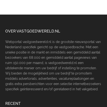
Footer
OVER VASTGOEDWERELD.NL
Webportal vastgoedwereld.nl is de grootste nieuwsportal van
Nederland specifiek gericht op de vastgoedbrache. Met een
unieke positie in de markt en inmiddels een gemiddeld aantal
bezoekers van 68.000 en gemiddeld aantal pageviews van
ruim 150.000 per maand, is vastgoedwereld.nl een
uitstekende manier om uw bedrijf of instelling te promoten.
Wij bieden de mogelijkheid om uw bedrijf te promotem
middels advertorials, advertenties, vacatureplaatsingen en
gratis extra persberichten voor een selectie internetbezoekers
specifiek geïnteresseerd en/of gerelateerd in het vakgebied.
RECENT