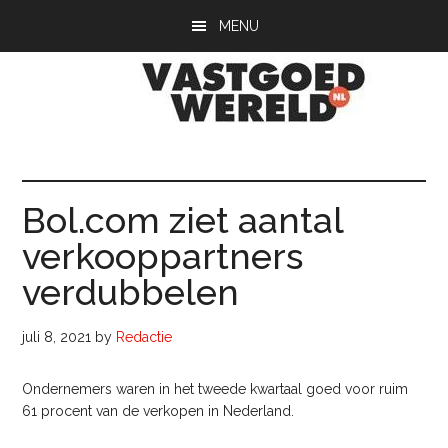
Door
Spring
Spring
MENU
naar
naar
naar
de
de
de
hoofd
eerste
voettekst
inhoud
sidebar
Vastgoedwerel
vastgoedwereld.nl
Bol.com ziet aantal
verkooppartners
verdubbelen
juli 8, 2021
by
Redactie
Ondernemers waren in het tweede kwartaal goed voor ruim
61 procent van de verkopen in Nederland.