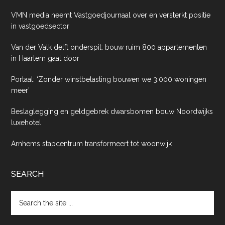
VMN media neemt Vastgoedjournaal over en versterkt positie
in vastgoedsector
Van der Valk delft onderspit: bouw ruim 800 appartementen
in Haarlem gaat door
Portaal: ‘Zonder winstbelasting bouwen we 3.000 woningen
meer’
Beslaglegging en geldgebrek dwarsbomen bouw Noordwijks
luxehotel
Arnhems stapcentrum transformeert tot woonwijk
SEARCH
Search
the
site