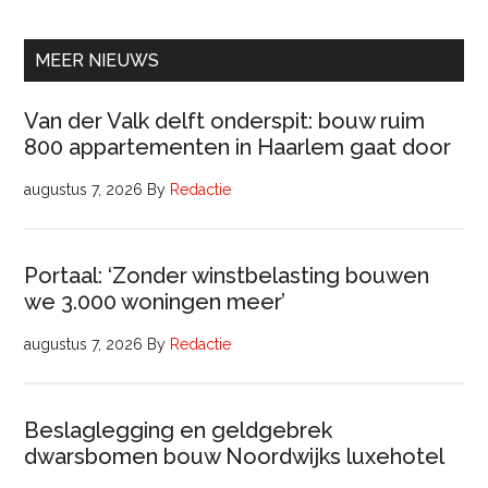
Beleidsadviseur
(32
uur)
MEER NIEUWS
Van der Valk delft onderspit: bouw ruim
800 appartementen in Haarlem gaat door
augustus 7, 2026
By
Redactie
Portaal: ‘Zonder winstbelasting bouwen
we 3.000 woningen meer’
augustus 7, 2026
By
Redactie
Beslaglegging en geldgebrek
dwarsbomen bouw Noordwijks luxehotel