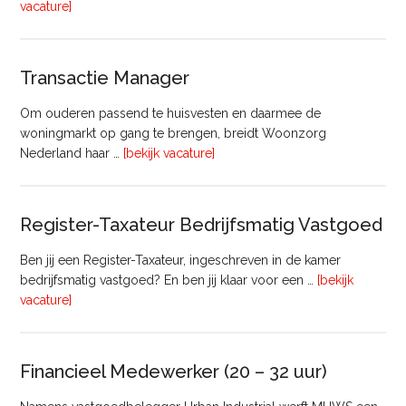
overHoofd
vacature]
huisvesting
Transactie Manager
Om ouderen passend te huisvesten en daarmee de
woningmarkt op gang te brengen, breidt Woonzorg
overTransactie
Nederland haar …
[bekijk vacature]
Manager
Register-Taxateur Bedrijfsmatig Vastgoed
Ben jij een Register-Taxateur, ingeschreven in de kamer
bedrijfsmatig vastgoed? En ben jij klaar voor een …
[bekijk
overRegister-
vacature]
Taxateur
Bedrijfsmatig
Vastgoed
Financieel Medewerker (20 – 32 uur)