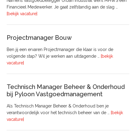
Namens vastgoedbelegger Urban Industrial werft MHWS een
Financieel Medewerker. Je gaat zelfstandig aan de slag …
overFinancieel
[bekijk vacature]
Medewerker
(20
–
Projectmanager Bouw
32
uur)
Ben jij een ervaren Projectmanager die klaar is voor de
volgende stap? Wil je werken aan uitdagende …
[bekijk
overProjectmanager
vacature]
Bouw
Technisch Manager Beheer & Onderhoud
bij Pyloon Vastgoedmanagement
Als Technisch Manager Beheer & Onderhoud ben je
verantwoordelijk voor het technisch beheer van de …
[bekijk
overTechnisch
vacature]
Manager
Beheer