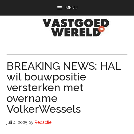
Door
Spring
Spring
MENU
naar
naar
naar
de
de
de
hoofd
eerste
voettekst
inhoud
sidebar
Vastgoedwerel
vastgoedwereld.nl
BREAKING NEWS: HAL
wil bouwpositie
versterken met
overname
VolkerWessels
juli 4, 2025
by
Redactie