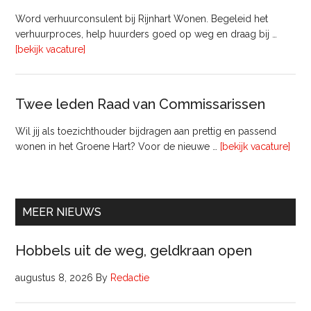
bij
Word verhuurconsulent bij Rijnhart Wonen. Begeleid het
Pyloon
verhuurproces, help huurders goed op weg en draag bij …
Vastgoedmanagement
overVerhuurconsulent
[bekijk vacature]
Twee leden Raad van Commissarissen
Wil jij als toezichthouder bijdragen aan prettig en passend
ove
wonen in het Groene Hart? Voor de nieuwe …
[bekijk vacature]
lede
Raa
van
Comm
MEER NIEUWS
Hobbels uit de weg, geldkraan open
augustus 8, 2026
By
Redactie