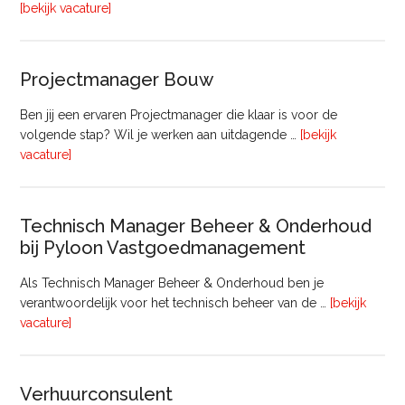
overFinancieel
[bekijk vacature]
Medewerker
(20
–
Projectmanager Bouw
32
uur)
Ben jij een ervaren Projectmanager die klaar is voor de
volgende stap? Wil je werken aan uitdagende …
[bekijk
overProjectmanager
vacature]
Bouw
Technisch Manager Beheer & Onderhoud
bij Pyloon Vastgoedmanagement
Als Technisch Manager Beheer & Onderhoud ben je
verantwoordelijk voor het technisch beheer van de …
[bekijk
overTechnisch
vacature]
Manager
Beheer
&
Verhuurconsulent
Onderhoud