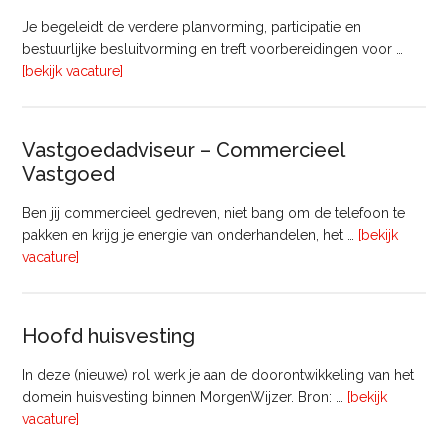
Je begeleidt de verdere planvorming, participatie en
bestuurlijke besluitvorming en treft voorbereidingen voor …
overInterim
[bekijk vacature]
Projectleider
Gebiedsontwikkeling
(8
Vastgoedadviseur – Commercieel
uur)
Vastgoed
Ben jij commercieel gedreven, niet bang om de telefoon te
pakken en krijg je energie van onderhandelen, het …
[bekijk
overVastgoedadviseur
vacature]
–
Commercieel
Vastgoed
Hoofd huisvesting
In deze (nieuwe) rol werk je aan de doorontwikkeling van het
domein huisvesting binnen MorgenWijzer. Bron: …
[bekijk
overHoofd
vacature]
huisvesting