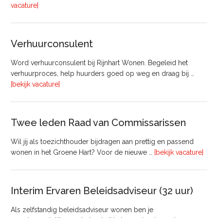
overTechnisch
vacature]
Manager
Beheer
&
Verhuurconsulent
Onderhoud
bij
Word verhuurconsulent bij Rijnhart Wonen. Begeleid het
Pyloon
verhuurproces, help huurders goed op weg en draag bij …
Vastgoedmanagement
overVerhuurconsulent
[bekijk vacature]
Twee leden Raad van Commissarissen
Wil jij als toezichthouder bijdragen aan prettig en passend
ove
wonen in het Groene Hart? Voor de nieuwe …
[bekijk vacature]
lede
Raa
van
Interim Ervaren Beleidsadviseur (32 uur)
Comm
Als zelfstandig beleidsadviseur wonen ben je