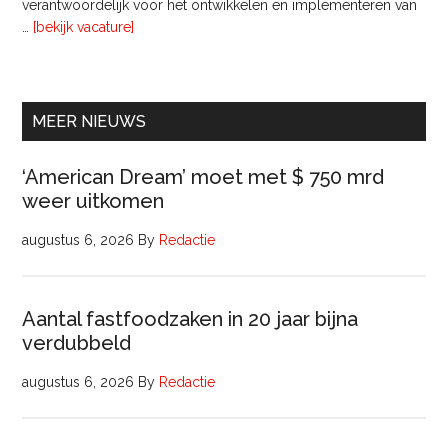
verantwoordelijk voor het ontwikkelen en implementeren van
overInterim
…
[bekijk vacature]
Ervaren
Beleidsadviseur
(32
uur)
MEER NIEUWS
‘American Dream’ moet met $ 750 mrd
weer uitkomen
augustus 6, 2026
By
Redactie
Aantal fastfoodzaken in 20 jaar bijna
verdubbeld
augustus 6, 2026
By
Redactie