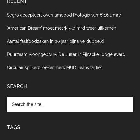
RECENT
Segro accepteert overnamebod Prologis van € 16,1 mrd
‘American Dream’ moet met $ 750 mrd weer uitkomen
Aantal fastfoodzaken in 20 jaar bijna verdubbeld
Duurzaam woongebouw De Juffer in Pijnacker opgeleverd
Circulair spijkerbroekenmerk MUD Jeans failliet
SEARCH
Search
the
site
...
TAGS