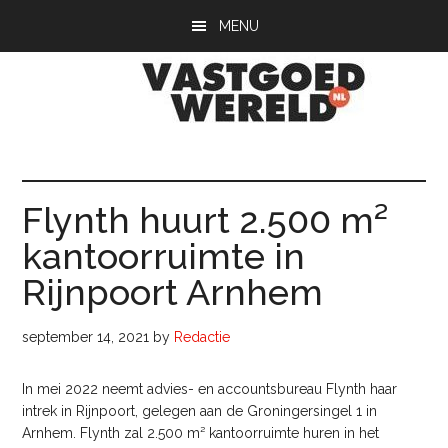
Door
Spring
Spring
MENU
naar
naar
naar
de
de
de
hoofd
eerste
voettekst
inhoud
sidebar
Vastgoedwerel
vastgoedwereld.nl
Flynth huurt 2.500 m²
kantoorruimte in
Rijnpoort Arnhem
september 14, 2021
by
Redactie
In mei 2022 neemt advies- en accountsbureau Flynth haar
intrek in Rijnpoort, gelegen aan de Groningersingel 1 in
Arnhem. Flynth zal 2.500 m² kantoorruimte huren in het