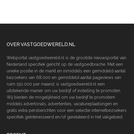
Footer
OVER VASTGOEDWERELD.NL
Webportal vastgoedwereld.nl is de grootste nieuwsportal van
Nederland specifiek gericht op de vastgoedbrache. Met een
unieke positie in de markt en inmiddels een gemiddeld aantal
bezoekers van 68.000 en gemiddeld aantal pageviews van
ruim 150.000 per maand, is vastgoedwereld.nl een
uitstekende manier om uw bedrijf of instelling te promoten.
Wij bieden de mogelijkheid om uw bedrijf te promotem
middels advertorials, advertenties, vacatureplaatsingen en
gratis extra persberichten voor een selectie internetbezoekers
specifiek geïnteresseerd en/of gerelateerd in het vakgebied.