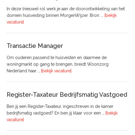
In deze (nieuwe) rol werk je aan de doorontwikkeling van het
domein huisvesting binnen MorgenWijzer. Bron: …
[bekijk
overHoofd
vacature]
huisvesting
Transactie Manager
Om ouderen passend te huisvesten en daarmee de
woningmarkt op gang te brengen, breidt Woonzorg
overTransactie
Nederland haar …
[bekijk vacature]
Manager
Register-Taxateur Bedrijfsmatig Vastgoed
Ben jij een Register-Taxateur, ingeschreven in de kamer
bedrijfsmatig vastgoed? En ben jij klaar voor een …
[bekijk
overRegister-
vacature]
Taxateur
Bedrijfsmatig