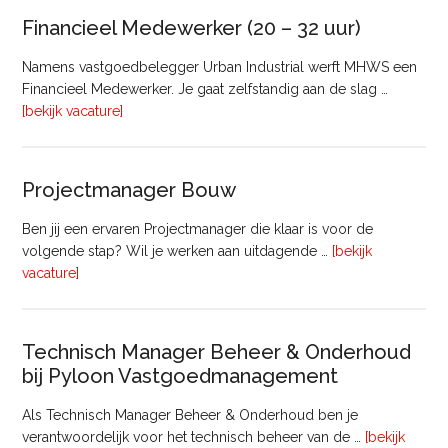
Vastgoed
Financieel Medewerker (20 – 32 uur)
Namens vastgoedbelegger Urban Industrial werft MHWS een
Financieel Medewerker. Je gaat zelfstandig aan de slag …
overFinancieel
[bekijk vacature]
Medewerker
(20
–
Projectmanager Bouw
32
uur)
Ben jij een ervaren Projectmanager die klaar is voor de
volgende stap? Wil je werken aan uitdagende …
[bekijk
overProjectmanager
vacature]
Bouw
Technisch Manager Beheer & Onderhoud
bij Pyloon Vastgoedmanagement
Als Technisch Manager Beheer & Onderhoud ben je
verantwoordelijk voor het technisch beheer van de …
[bekijk