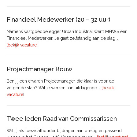
Taxateur
Bedrijfsmatig
Vastgoed
Financieel Medewerker (20 – 32 uur)
Namens vastgoedbelegger Urban Industrial werft MHWS een
Financieel Medewerker. Je gaat zelfstandig aan de slag …
overFinancieel
[bekijk vacature]
Medewerker
(20
–
Projectmanager Bouw
32
uur)
Ben jij een ervaren Projectmanager die klaar is voor de
volgende stap? Wil je werken aan uitdagende …
[bekijk
overProjectmanager
vacature]
Bouw
Twee leden Raad van Commissarissen
Wil jij als toezichthouder bijdragen aan prettig en passend