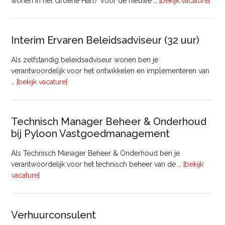
ove
wonen in het Groene Hart? Voor de nieuwe …
[bekijk vacature]
lede
Raa
van
Interim Ervaren Beleidsadviseur (32 uur)
Comm
Als zelfstandig beleidsadviseur wonen ben je
verantwoordelijk voor het ontwikkelen en implementeren van
overInterim
…
[bekijk vacature]
Ervaren
Beleidsadviseur
(32
Technisch Manager Beheer & Onderhoud
uur)
bij Pyloon Vastgoedmanagement
Als Technisch Manager Beheer & Onderhoud ben je
verantwoordelijk voor het technisch beheer van de …
[bekijk
overTechnisch
vacature]
Manager
Beheer
&
Verhuurconsulent
Onderhoud