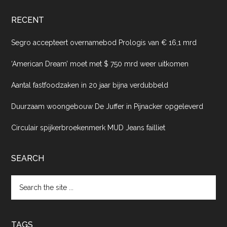
RECENT
Segro accepteert overnamebod Prologis van € 16,1 mrd
‘American Dream’ moet met $ 750 mrd weer uitkomen
Aantal fastfoodzaken in 20 jaar bijna verdubbeld
Duurzaam woongebouw De Juffer in Pijnacker opgeleverd
Circulair spijkerbroekenmerk MUD Jeans failliet
SEARCH
Search
the
site
...
TAGS