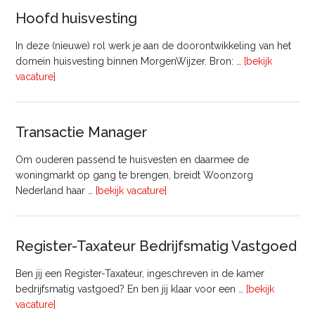
Vastgoed
Hoofd huisvesting
In deze (nieuwe) rol werk je aan de doorontwikkeling van het
domein huisvesting binnen MorgenWijzer. Bron: …
[bekijk
overHoofd
vacature]
huisvesting
Transactie Manager
Om ouderen passend te huisvesten en daarmee de
woningmarkt op gang te brengen, breidt Woonzorg
overTransactie
Nederland haar …
[bekijk vacature]
Manager
Register-Taxateur Bedrijfsmatig Vastgoed
Ben jij een Register-Taxateur, ingeschreven in de kamer
bedrijfsmatig vastgoed? En ben jij klaar voor een …
[bekijk
overRegister-
vacature]