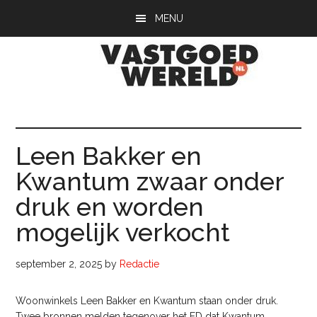
Door
Spring
Spring
MENU
naar
naar
naar
de
de
de
hoofd
eerste
voettekst
inhoud
sidebar
Vastgoedwerel
vastgoedwereld.nl
Leen Bakker en
Kwantum zwaar onder
druk en worden
mogelijk verkocht
september 2, 2025
by
Redactie
Woonwinkels Leen Bakker en Kwantum staan onder druk.
Twee bronnen melden tegenover het FD dat Kwantum