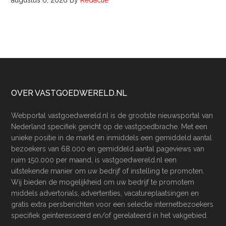
augustus 6, 2026
By
Redactie
Footer
OVER VASTGOEDWERELD.NL
Webportal vastgoedwereld.nl is de grootste nieuwsportal van
Nederland specifiek gericht op de vastgoedbrache. Met een
unieke positie in de markt en inmiddels een gemiddeld aantal
bezoekers van 68.000 en gemiddeld aantal pageviews van
ruim 150.000 per maand, is vastgoedwereld.nl een
uitstekende manier om uw bedrijf of instelling te promoten.
Wij bieden de mogelijkheid om uw bedrijf te promotem
middels advertorials, advertenties, vacatureplaatsingen en
gratis extra persberichten voor een selectie internetbezoekers
specifiek geïnteresseerd en/of gerelateerd in het vakgebied.