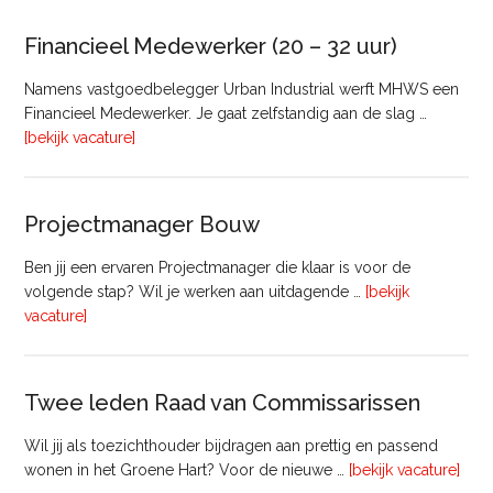
Bedrijfsmatig
Vastgoed
Financieel Medewerker (20 – 32 uur)
Namens vastgoedbelegger Urban Industrial werft MHWS een
Financieel Medewerker. Je gaat zelfstandig aan de slag …
overFinancieel
[bekijk vacature]
Medewerker
(20
–
Projectmanager Bouw
32
uur)
Ben jij een ervaren Projectmanager die klaar is voor de
volgende stap? Wil je werken aan uitdagende …
[bekijk
overProjectmanager
vacature]
Bouw
Twee leden Raad van Commissarissen
Wil jij als toezichthouder bijdragen aan prettig en passend
ove
wonen in het Groene Hart? Voor de nieuwe …
[bekijk vacature]