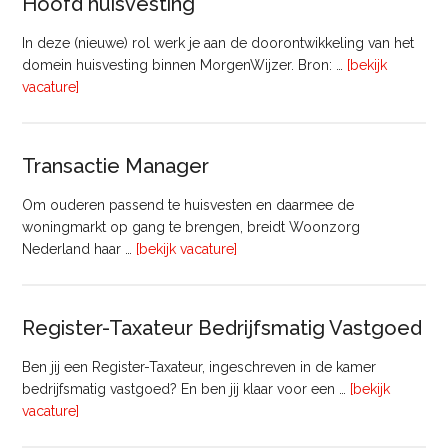
Hoofd huisvesting
In deze (nieuwe) rol werk je aan de doorontwikkeling van het
domein huisvesting binnen MorgenWijzer. Bron: …
[bekijk
overHoofd
vacature]
huisvesting
Transactie Manager
Om ouderen passend te huisvesten en daarmee de
woningmarkt op gang te brengen, breidt Woonzorg
overTransactie
Nederland haar …
[bekijk vacature]
Manager
Register-Taxateur Bedrijfsmatig Vastgoed
Ben jij een Register-Taxateur, ingeschreven in de kamer
bedrijfsmatig vastgoed? En ben jij klaar voor een …
[bekijk
overRegister-
vacature]
Taxateur