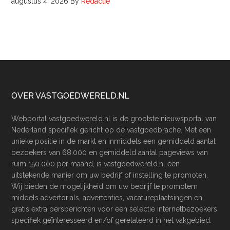
augustus 4, 2026
By
Redactie
Footer
OVER VASTGOEDWERELD.NL
Webportal vastgoedwereld.nl is de grootste nieuwsportal van
Nederland specifiek gericht op de vastgoedbrache. Met een
unieke positie in de markt en inmiddels een gemiddeld aantal
bezoekers van 68.000 en gemiddeld aantal pageviews van
ruim 150.000 per maand, is vastgoedwereld.nl een
uitstekende manier om uw bedrijf of instelling te promoten.
Wij bieden de mogelijkheid om uw bedrijf te promotem
middels advertorials, advertenties, vacatureplaatsingen en
gratis extra persberichten voor een selectie internetbezoekers
specifiek geïnteresseerd en/of gerelateerd in het vakgebied.