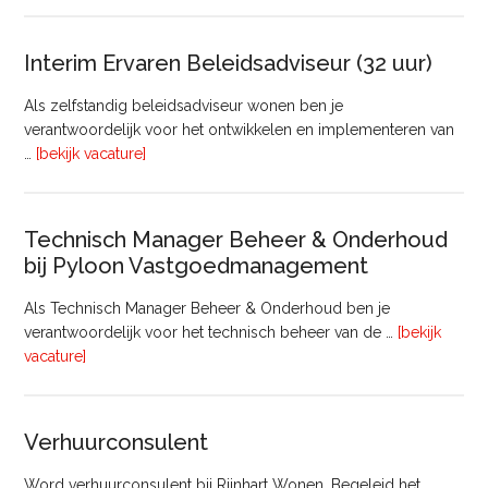
lede
Raa
van
Interim Ervaren Beleidsadviseur (32 uur)
Comm
Als zelfstandig beleidsadviseur wonen ben je
verantwoordelijk voor het ontwikkelen en implementeren van
overInterim
…
[bekijk vacature]
Ervaren
Beleidsadviseur
(32
Technisch Manager Beheer & Onderhoud
uur)
bij Pyloon Vastgoedmanagement
Als Technisch Manager Beheer & Onderhoud ben je
verantwoordelijk voor het technisch beheer van de …
[bekijk
overTechnisch
vacature]
Manager
Beheer
&
Verhuurconsulent
Onderhoud
bij
Word verhuurconsulent bij Rijnhart Wonen. Begeleid het