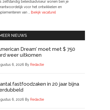
s zelfstandig beleidsadviseur wonen ben je
rantwoordelijk voor het ontwikkelen en
overInterim
mplementeren van …
[bekijk vacature]
Ervaren
Beleidsadviseur
(32
uur)
MEER NIEUWS
American Dream’ moet met $ 750
rd weer uitkomen
gustus 6, 2026
By
Redactie
antal fastfoodzaken in 20 jaar bijna
erdubbeld
gustus 6, 2026
By
Redactie