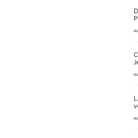
D
P
au
C
J
au
L
v
au