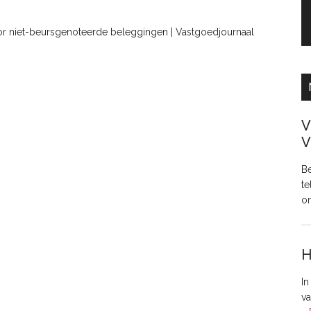
or niet-beursgenoteerde beleggingen | Vastgoedjournaal
V
V
Be
te
o
H
In
va