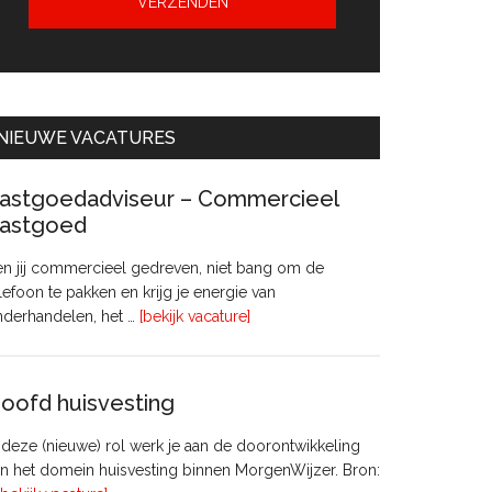
NIEUWE VACATURES
astgoedadviseur – Commercieel
astgoed
n jij commercieel gedreven, niet bang om de
lefoon te pakken en krijg je energie van
overVastgoedadviseur
nderhandelen, het …
[bekijk vacature]
–
Commercieel
Vastgoed
oofd huisvesting
 deze (nieuwe) rol werk je aan de doorontwikkeling
n het domein huisvesting binnen MorgenWijzer. Bron: