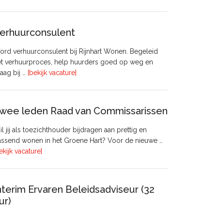
Manager
Beheer
&
erhuurconsulent
Onderhoud
bij
rd verhuurconsulent bij Rijnhart Wonen. Begeleid
Pyloon
et verhuurproces, help huurders goed op weg en
Vastgoedmanagement
overVerhuurconsulent
aag bij …
[bekijk vacature]
wee leden Raad van Commissarissen
l jij als toezichthouder bijdragen aan prettig en
ssend wonen in het Groene Hart? Voor de nieuwe …
overTwee
ekijk vacature]
leden
Raad
van
nterim Ervaren Beleidsadviseur (32
Commissarissen
ur)