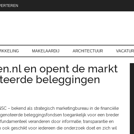
VERTEREN
reld.nl
IKKELING
MAKELAARDIJ
ARCHITECTUUR
VACATU
n.nl en opent de markt
P
oteerde beleggingen
SC – bekend als strategisch marketingbureau in de financiële
rsgenoteerde beleggingsfondsen toegankelijk voor een breder
t fundamenteel veranderen door informatie, transparantie en
dan ook geschikt voor iedereen die onderzoek doet en zich wil