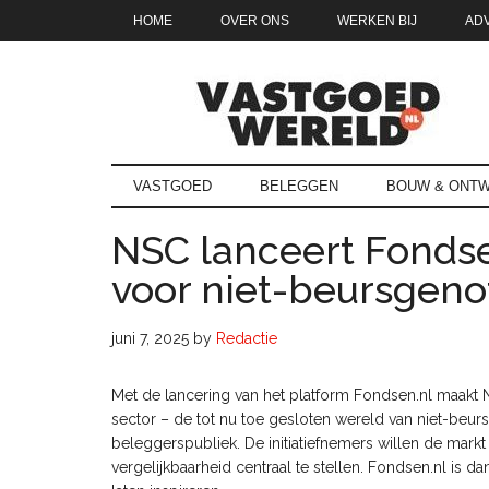
Door
Skip
Spring
Spring
HOME
OVER ONS
WERKEN BIJ
AD
naar
to
naar
naar
de
secondary
de
de
hoofd
menu
eerste
voettekst
inhoud
sidebar
Vastgoedwe
vastgoedwereld.nl
VASTGOED
BELEGGEN
BOUW & ONTW
NSC lanceert Fondse
voor niet-beursgen
juni 7, 2025
by
Redactie
Met de lancering van het platform Fondsen.nl maakt N
sector – de tot nu toe gesloten wereld van niet-beu
beleggerspubliek. De initiatiefnemers willen de mark
vergelijkbaarheid centraal te stellen. Fondsen.nl is 