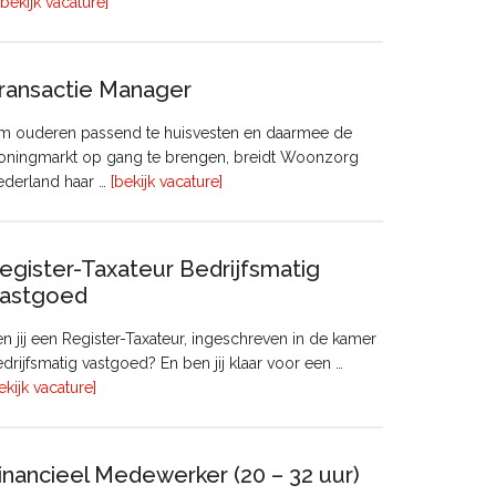
overHoofd
[bekijk vacature]
huisvesting
ransactie Manager
m ouderen passend te huisvesten en daarmee de
oningmarkt op gang te brengen, breidt Woonzorg
overTransactie
ederland haar …
[bekijk vacature]
Manager
egister-Taxateur Bedrijfsmatig
astgoed
n jij een Register-Taxateur, ingeschreven in de kamer
drijfsmatig vastgoed? En ben jij klaar voor een …
overRegister-
ekijk vacature]
Taxateur
Bedrijfsmatig
Vastgoed
inancieel Medewerker (20 – 32 uur)