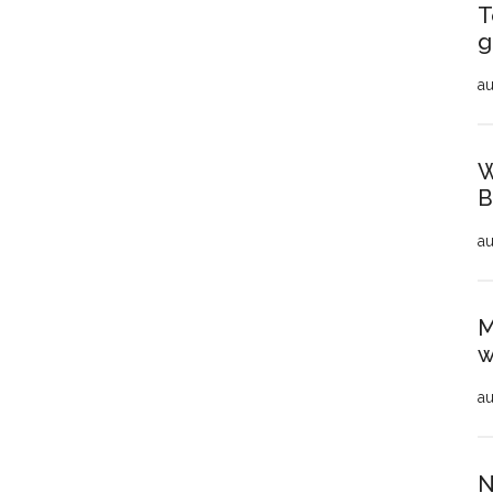
T
g
au
W
B
au
M
w
au
N