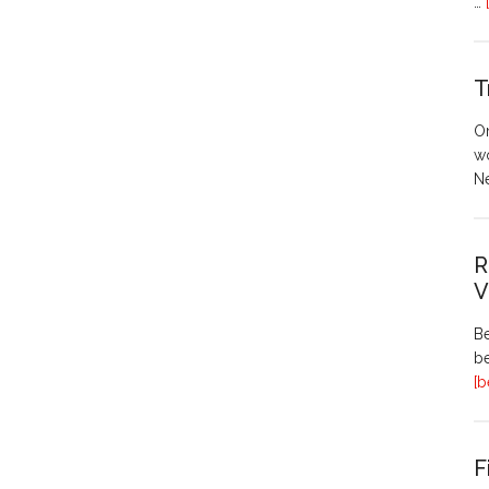
…
T
O
w
N
R
V
Be
be
[b
F