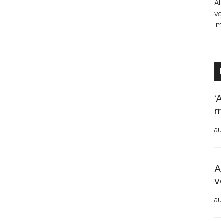
Al
ve
i
‘
m
au
A
v
au