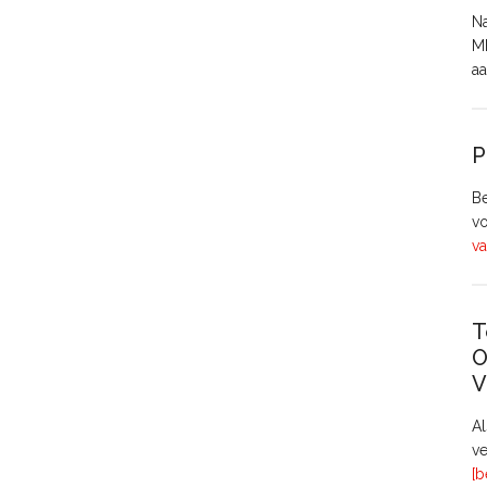
Na
MH
aa
P
Be
vo
va
T
O
V
A
ve
[b