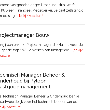
mens vastgoedbelegger Urban Industrial werft
WS een Financieel Medewerker. Je gaat zelfstandig
overFinancieel
n de slag …
[bekijk vacature]
Medewerker
(20
–
rojectmanager Bouw
32
uur)
n jij een ervaren Projectmanager die klaar is voor de
lgende stap? Wil je werken aan uitdagende …
[bekijk
overProjectmanager
cature]
Bouw
echnisch Manager Beheer &
nderhoud bij Pyloon
astgoedmanagement
ls Technisch Manager Beheer & Onderhoud ben je
rantwoordelijk voor het technisch beheer van de …
overTechnisch
ekijk vacature]