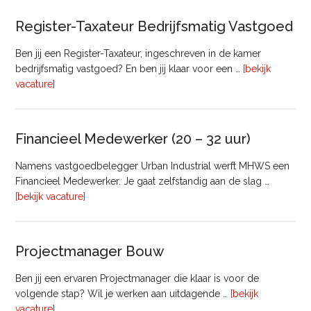
Register-Taxateur Bedrijfsmatig Vastgoed
Ben jij een Register-Taxateur, ingeschreven in de kamer
bedrijfsmatig vastgoed? En ben jij klaar voor een …
[bekijk
overRegister-
vacature]
Taxateur
Bedrijfsmatig
Vastgoed
Financieel Medewerker (20 – 32 uur)
Namens vastgoedbelegger Urban Industrial werft MHWS een
Financieel Medewerker. Je gaat zelfstandig aan de slag …
overFinancieel
[bekijk vacature]
Medewerker
(20
–
Projectmanager Bouw
32
uur)
Ben jij een ervaren Projectmanager die klaar is voor de
volgende stap? Wil je werken aan uitdagende …
[bekijk
overProjectmanager
vacature]