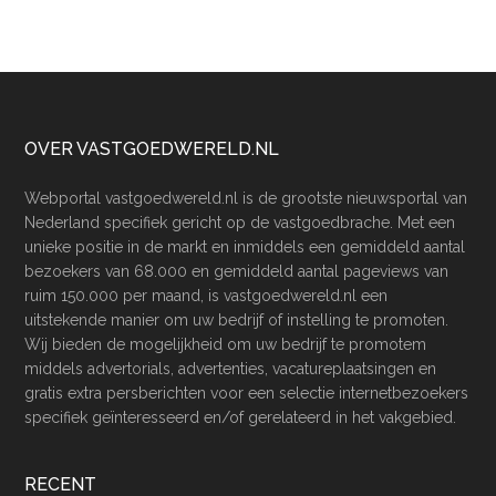
Footer
OVER VASTGOEDWERELD.NL
Webportal vastgoedwereld.nl is de grootste nieuwsportal van
Nederland specifiek gericht op de vastgoedbrache. Met een
unieke positie in de markt en inmiddels een gemiddeld aantal
bezoekers van 68.000 en gemiddeld aantal pageviews van
ruim 150.000 per maand, is vastgoedwereld.nl een
uitstekende manier om uw bedrijf of instelling te promoten.
Wij bieden de mogelijkheid om uw bedrijf te promotem
middels advertorials, advertenties, vacatureplaatsingen en
gratis extra persberichten voor een selectie internetbezoekers
specifiek geïnteresseerd en/of gerelateerd in het vakgebied.
RECENT