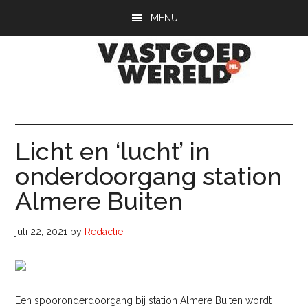
Door
Spring
Spring
MENU
naar
naar
naar
de
de
de
hoofd
eerste
voettekst
inhoud
sidebar
Vastgoedwerel
vastgoedwereld.nl
Licht en ‘lucht’ in
onderdoorgang station
Almere Buiten
juli 22, 2021
by
Redactie
Een spooronderdoorgang bij station Almere Buiten wordt