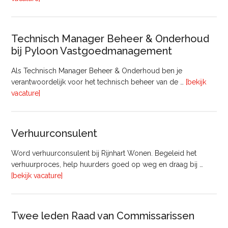
Bouw
Technisch Manager Beheer & Onderhoud
bij Pyloon Vastgoedmanagement
Als Technisch Manager Beheer & Onderhoud ben je
verantwoordelijk voor het technisch beheer van de …
[bekijk
overTechnisch
vacature]
Manager
Beheer
&
Verhuurconsulent
Onderhoud
bij
Word verhuurconsulent bij Rijnhart Wonen. Begeleid het
Pyloon
verhuurproces, help huurders goed op weg en draag bij …
Vastgoedmanagement
overVerhuurconsulent
[bekijk vacature]
Twee leden Raad van Commissarissen