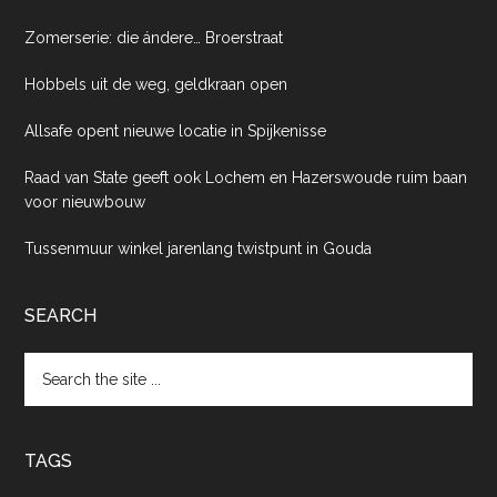
Zomerserie: die ándere… Broerstraat
Hobbels uit de weg, geldkraan open
Allsafe opent nieuwe locatie in Spijkenisse
Raad van State geeft ook Lochem en Hazerswoude ruim baan
voor nieuwbouw
Tussenmuur winkel jarenlang twistpunt in Gouda
SEARCH
Search
the
site
...
TAGS