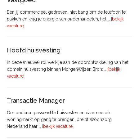
Vastgoed
Ben jij commercieel gedreven, niet bang om de telefoon te
pakken en krijg je energie van onderhandelen, het …
[bekijk
overVastgoedadviseur
vacature]
–
Commercieel
Vastgoed
Hoofd huisvesting
In deze (nieuwe) rol werk je aan de doorontwikkeling van het
domein huisvesting binnen MorgenWijzer. Bron: …
[bekijk
overHoofd
vacature]
huisvesting
Transactie Manager
Om ouderen passend te huisvesten en daarmee de
woningmarkt op gang te brengen, breidt Woonzorg
overTransactie
Nederland haar …
[bekijk vacature]
Manager