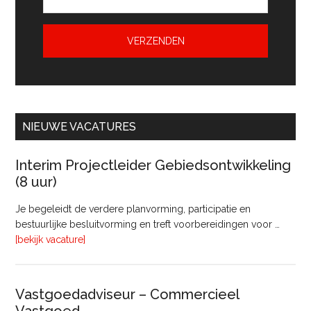
NIEUWE VACATURES
Interim Projectleider Gebiedsontwikkeling
(8 uur)
Je begeleidt de verdere planvorming, participatie en
bestuurlijke besluitvorming en treft voorbereidingen voor …
overInterim
[bekijk vacature]
Projectleider
Gebiedsontwikkeling
(8
Vastgoedadviseur – Commercieel
uur)