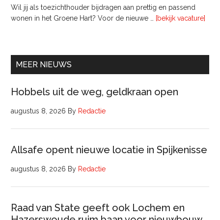
Wil jij als toezichthouder bijdragen aan prettig en passend
ove
wonen in het Groene Hart? Voor de nieuwe …
[bekijk vacature]
lede
Raa
van
Comm
MEER NIEUWS
Hobbels uit de weg, geldkraan open
augustus 8, 2026
By
Redactie
Allsafe opent nieuwe locatie in Spijkenisse
augustus 8, 2026
By
Redactie
Raad van State geeft ook Lochem en
Hazerswoude ruim baan voor nieuwbouw