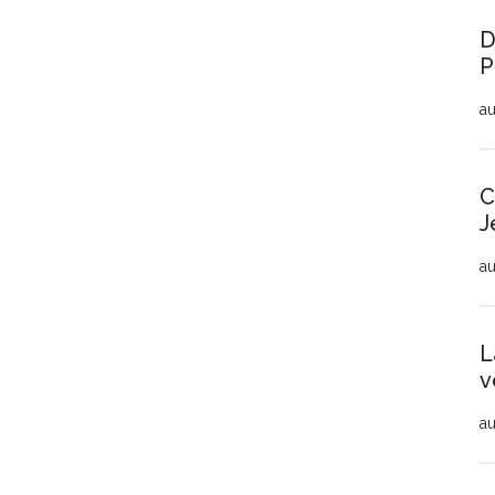
D
P
au
C
J
au
L
v
au