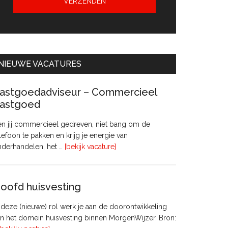
NIEUWE VACATURES
astgoedadviseur – Commercieel
astgoed
n jij commercieel gedreven, niet bang om de
lefoon te pakken en krijg je energie van
overVastgoedadviseur
nderhandelen, het …
[bekijk vacature]
–
Commercieel
Vastgoed
oofd huisvesting
 deze (nieuwe) rol werk je aan de doorontwikkeling
n het domein huisvesting binnen MorgenWijzer. Bron: