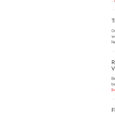
…
T
O
w
N
R
V
Be
be
[b
F