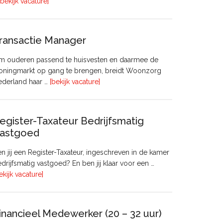
overHoofd
[bekijk vacature]
huisvesting
ransactie Manager
m ouderen passend te huisvesten en daarmee de
oningmarkt op gang te brengen, breidt Woonzorg
overTransactie
ederland haar …
[bekijk vacature]
Manager
egister-Taxateur Bedrijfsmatig
astgoed
n jij een Register-Taxateur, ingeschreven in de kamer
drijfsmatig vastgoed? En ben jij klaar voor een …
overRegister-
ekijk vacature]
Taxateur
Bedrijfsmatig
Vastgoed
inancieel Medewerker (20 – 32 uur)