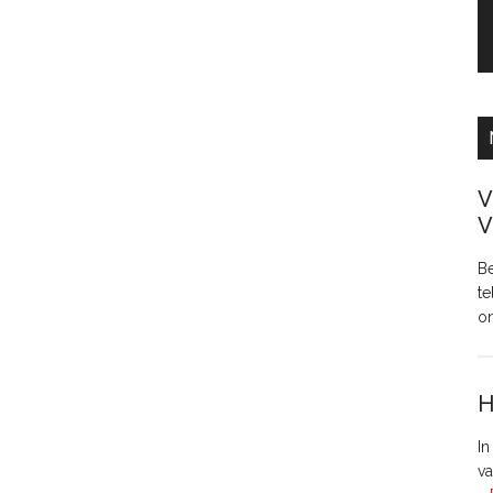
V
V
Be
te
o
H
In
va