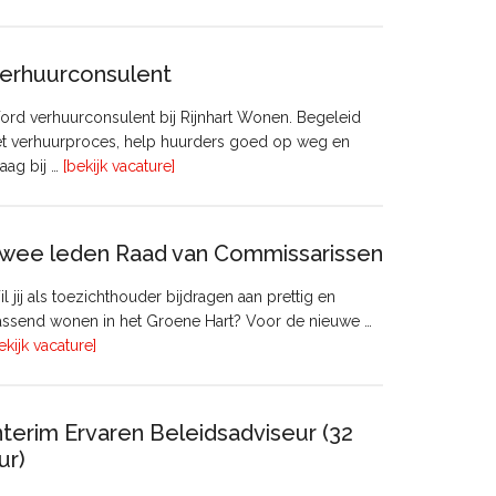
Manager
Beheer
&
erhuurconsulent
Onderhoud
bij
rd verhuurconsulent bij Rijnhart Wonen. Begeleid
Pyloon
et verhuurproces, help huurders goed op weg en
Vastgoedmanagement
overVerhuurconsulent
aag bij …
[bekijk vacature]
wee leden Raad van Commissarissen
l jij als toezichthouder bijdragen aan prettig en
ssend wonen in het Groene Hart? Voor de nieuwe …
overTwee
ekijk vacature]
leden
Raad
van
nterim Ervaren Beleidsadviseur (32
Commissarissen
ur)