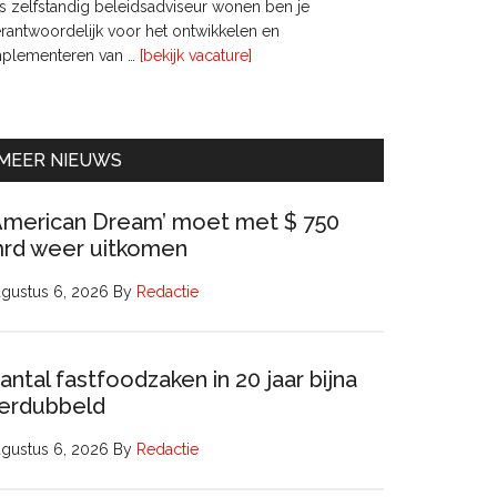
s zelfstandig beleidsadviseur wonen ben je
rantwoordelijk voor het ontwikkelen en
overInterim
mplementeren van …
[bekijk vacature]
Ervaren
Beleidsadviseur
(32
uur)
MEER NIEUWS
American Dream’ moet met $ 750
rd weer uitkomen
gustus 6, 2026
By
Redactie
antal fastfoodzaken in 20 jaar bijna
erdubbeld
gustus 6, 2026
By
Redactie