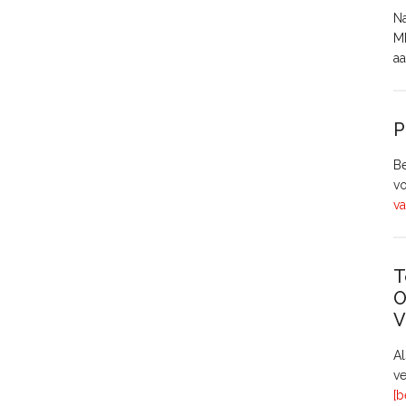
Na
MH
aa
P
Be
vo
va
T
O
V
A
ve
[b