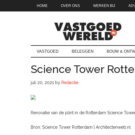
Door
Skip
Spring
Spring
HOME
OVER ONS
WERKEN BIJ
AD
naar
to
naar
naar
de
secondary
de
de
hoofd
menu
eerste
voettekst
inhoud
sidebar
Vastgoedwe
vastgoedwereld.nl
VASTGOED
BELEGGEN
BOUW & ONTW
Science Tower Rott
juli 20, 2021
by
Redactie
Renovatie van de plint in de Rotterdam Science Towe
Bron: Science Tower Rotterdam | Architectenweb.nl