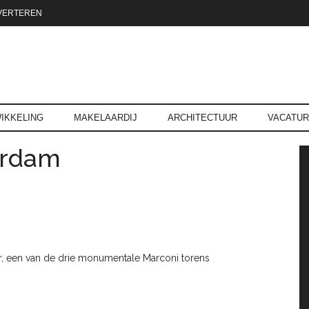
VERTEREN
reld.nl
IKKELING
MAKELAARDIJ
ARCHITECTUUR
VACATU
erdam
P
r, een van de drie monumentale Marconi torens