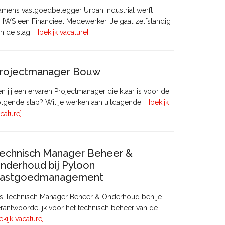
mens vastgoedbelegger Urban Industrial werft
WS een Financieel Medewerker. Je gaat zelfstandig
overFinancieel
n de slag …
[bekijk vacature]
Medewerker
(20
–
rojectmanager Bouw
32
uur)
n jij een ervaren Projectmanager die klaar is voor de
lgende stap? Wil je werken aan uitdagende …
[bekijk
overProjectmanager
cature]
Bouw
echnisch Manager Beheer &
nderhoud bij Pyloon
astgoedmanagement
ls Technisch Manager Beheer & Onderhoud ben je
rantwoordelijk voor het technisch beheer van de …
overTechnisch
ekijk vacature]