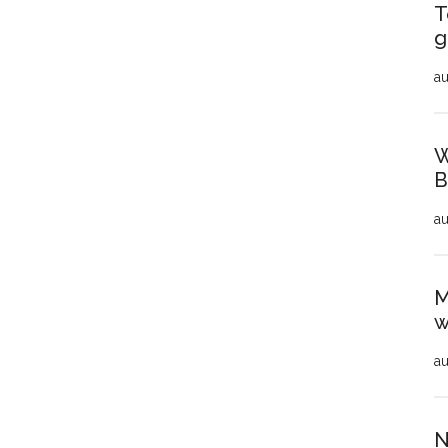
T
g
au
W
B
au
M
w
au
N