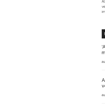
Al
ve
i
‘
m
au
A
v
au