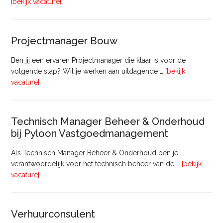
overFinancieel
[bekijk vacature]
Medewerker
(20
–
Projectmanager Bouw
32
uur)
Ben jij een ervaren Projectmanager die klaar is voor de
volgende stap? Wil je werken aan uitdagende …
[bekijk
overProjectmanager
vacature]
Bouw
Technisch Manager Beheer & Onderhoud
bij Pyloon Vastgoedmanagement
Als Technisch Manager Beheer & Onderhoud ben je
verantwoordelijk voor het technisch beheer van de …
[bekijk
overTechnisch
vacature]
Manager
Beheer
&
Verhuurconsulent
Onderhoud