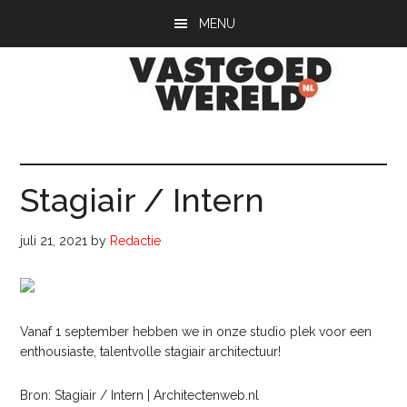
Door
Spring
Spring
MENU
naar
naar
naar
de
de
de
hoofd
eerste
voettekst
inhoud
sidebar
Vastgoedwerel
vastgoedwereld.nl
Stagiair / Intern
juli 21, 2021
by
Redactie
Vanaf 1 september hebben we in onze studio plek voor een
enthousiaste, talentvolle stagiair architectuur!
Bron: Stagiair / Intern | Architectenweb.nl