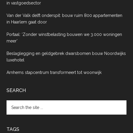
in vastgoedsector
Van der Valk delft onderspit: bouw ruim 800 appartementen
in Haarlem gaat door
Portaal: ‘Zonder winstbelasting bouwen we 3.000 woningen
meer’
Beslaglegging en geldgebrek dwarsbomen bouw Noordwijks
luxehotel
Arnhems stapcentrum transformeert tot woonwijk
SEARCH
Search
the
site
...
TAGS