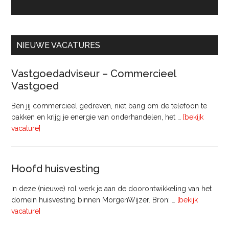
NIEUWE VACATURES
Vastgoedadviseur – Commercieel
Vastgoed
Ben jij commercieel gedreven, niet bang om de telefoon te
pakken en krijg je energie van onderhandelen, het …
[bekijk
overVastgoedadviseur
vacature]
–
Commercieel
Vastgoed
Hoofd huisvesting
In deze (nieuwe) rol werk je aan de doorontwikkeling van het
domein huisvesting binnen MorgenWijzer. Bron: …
[bekijk
overHoofd
vacature]
huisvesting