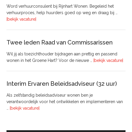
bij
Word verhuurconsulent bij Rijnhart Wonen. Begeleid het
Pyloon
verhuurproces, help huurders goed op weg en draag bij …
Vastgoedmanagement
overVerhuurconsulent
[bekijk vacature]
Twee leden Raad van Commissarissen
Wil jij als toezichthouder bijdragen aan prettig en passend
ove
wonen in het Groene Hart? Voor de nieuwe …
[bekijk vacature]
lede
Raa
van
Interim Ervaren Beleidsadviseur (32 uur)
Comm
Als zelfstandig beleidsadviseur wonen ben je
verantwoordelijk voor het ontwikkelen en implementeren van
overInterim
…
[bekijk vacature]
Ervaren
Beleidsadviseur
(32