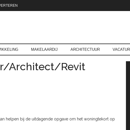
VERTEREN
reld.nl
IKKELING
MAKELAARDIJ
ARCHITECTUUR
VACATU
r/Architect/Revit
P
kan helpen bij de uitdagende opgave om het woningtekort op