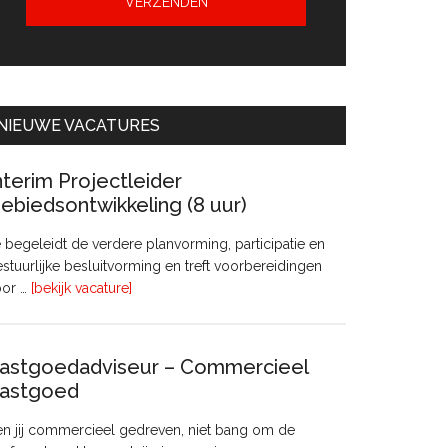
NIEUWE VACATURES
nterim Projectleider
ebiedsontwikkeling (8 uur)
 begeleidt de verdere planvorming, participatie en
stuurlijke besluitvorming en treft voorbereidingen
overInterim
oor …
[bekijk vacature]
Projectleider
Gebiedsontwikkeling
(8
astgoedadviseur – Commercieel
uur)
astgoed
n jij commercieel gedreven, niet bang om de