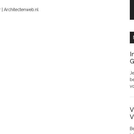
 | Architectenweb.nl
I
G
Je
be
v
V
V
Be