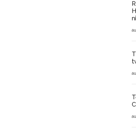
R
H
n
au
T
t
au
T
C
au