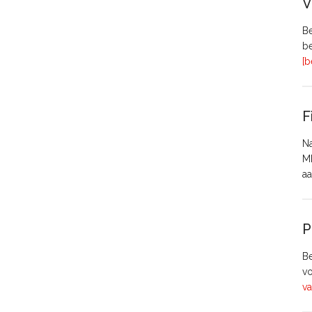
V
Be
be
[b
F
Na
MH
aa
P
Be
vo
va