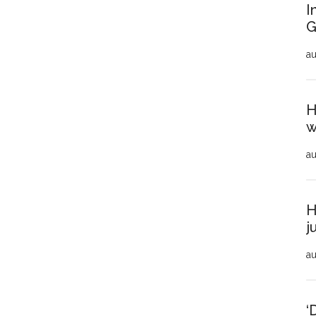
I
G
au
H
w
au
H
j
au
‘