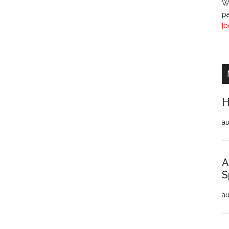
Wi
pa
[b
H
au
A
S
au