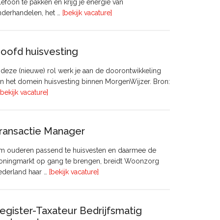
lefoon te pakken en krijg je energie van
overVastgoedadviseur
nderhandelen, het …
[bekijk vacature]
–
Commercieel
Vastgoed
oofd huisvesting
 deze (nieuwe) rol werk je aan de doorontwikkeling
n het domein huisvesting binnen MorgenWijzer. Bron:
overHoofd
[bekijk vacature]
huisvesting
ransactie Manager
m ouderen passend te huisvesten en daarmee de
oningmarkt op gang te brengen, breidt Woonzorg
overTransactie
ederland haar …
[bekijk vacature]
Manager
egister-Taxateur Bedrijfsmatig