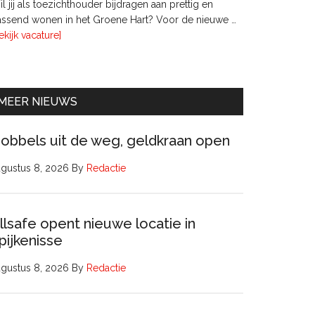
l jij als toezichthouder bijdragen aan prettig en
ssend wonen in het Groene Hart? Voor de nieuwe …
overTwee
ekijk vacature]
leden
Raad
van
Commissarissen
MEER NIEUWS
obbels uit de weg, geldkraan open
gustus 8, 2026
By
Redactie
llsafe opent nieuwe locatie in
pijkenisse
gustus 8, 2026
By
Redactie