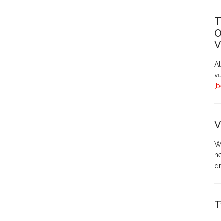
T
O
V
A
ve
[b
V
Wo
h
dr
T