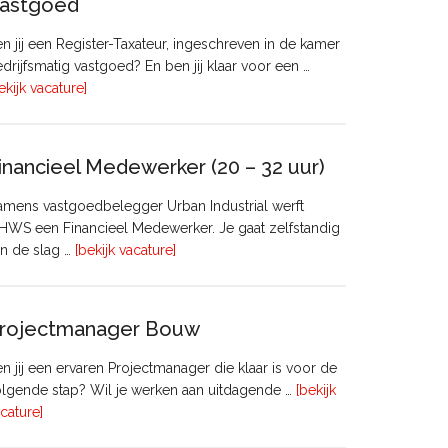
astgoed
n jij een Register-Taxateur, ingeschreven in de kamer
drijfsmatig vastgoed? En ben jij klaar voor een …
overRegister-
ekijk vacature]
Taxateur
Bedrijfsmatig
Vastgoed
inancieel Medewerker (20 – 32 uur)
mens vastgoedbelegger Urban Industrial werft
WS een Financieel Medewerker. Je gaat zelfstandig
overFinancieel
n de slag …
[bekijk vacature]
Medewerker
(20
–
rojectmanager Bouw
32
uur)
n jij een ervaren Projectmanager die klaar is voor de
lgende stap? Wil je werken aan uitdagende …
[bekijk
overProjectmanager
cature]
Bouw