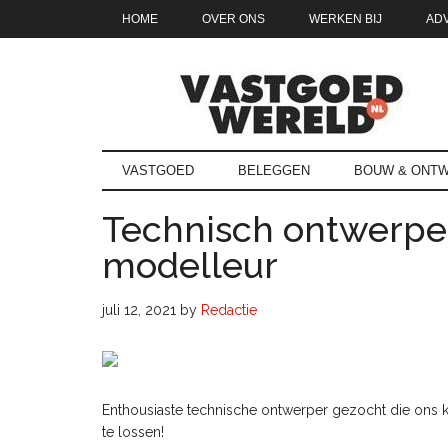
Door
Skip
Spring
Spring
HOME
OVER ONS
WERKEN BIJ
AD
naar
to
naar
naar
de
secondary
de
de
hoofd
menu
eerste
voettekst
inhoud
sidebar
Vastgoedwe
vastgoedwereld.nl
VASTGOED
BELEGGEN
BOUW & ONTW
Technisch ontwerpe
modelleur
juli 12, 2021
by
Redactie
Enthousiaste technische ontwerper gezocht die ons 
te lossen!