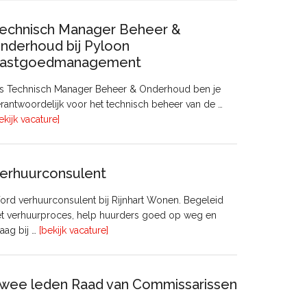
echnisch Manager Beheer &
nderhoud bij Pyloon
astgoedmanagement
ls Technisch Manager Beheer & Onderhoud ben je
rantwoordelijk voor het technisch beheer van de …
overTechnisch
ekijk vacature]
Manager
Beheer
&
erhuurconsulent
Onderhoud
bij
rd verhuurconsulent bij Rijnhart Wonen. Begeleid
Pyloon
et verhuurproces, help huurders goed op weg en
Vastgoedmanagement
overVerhuurconsulent
aag bij …
[bekijk vacature]
wee leden Raad van Commissarissen