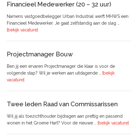
Vastgoed
Financieel Medewerker (20 – 32 uur)
Namens vastgoedbelegger Urban Industrial werft MHWS een
Financieel Medewerker. Je gaat zelfstandig aan de slag …
overFinancieel
[bekijk vacature]
Medewerker
(20
–
Projectmanager Bouw
32
uur)
Ben jij een ervaren Projectmanager die klaar is voor de
volgende stap? Wil je werken aan uitdagende …
[bekijk
overProjectmanager
vacature]
Bouw
Twee leden Raad van Commissarissen
Wil jij als toezichthouder bijdragen aan prettig en passend
ove
wonen in het Groene Hart? Voor de nieuwe …
[bekijk vacature]
lede
Raa