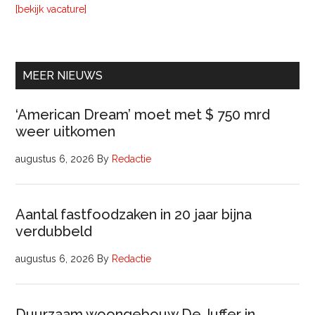
Vastgoedmanagement
overVerhuurconsulent
[bekijk vacature]
MEER NIEUWS
‘American Dream’ moet met $ 750 mrd
weer uitkomen
augustus 6, 2026
By
Redactie
Aantal fastfoodzaken in 20 jaar bijna
verdubbeld
augustus 6, 2026
By
Redactie
Duurzaam woongebouw De Juffer in