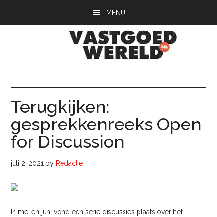
Door
Spring
Spring
MENU
naar
naar
naar
de
de
de
hoofd
eerste
voettekst
inhoud
sidebar
Vastgoedwerel
vastgoedwereld.nl
Terugkijken:
gesprekkenreeks Open
for Discussion
juli 2, 2021
by
Redactie
In mei en juni vond een serie discussies plaats over het