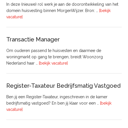
In deze (nieuwe) rol werk je aan de doorontwikkeling van het
domein huisvesting binnen MorgenWijzer. Bron: …
[bekijk
overHoofd
vacature]
huisvesting
Transactie Manager
Om ouderen passend te huisvesten en daarmee de
woningmarkt op gang te brengen, breidt Woonzorg
overTransactie
Nederland haar …
[bekijk vacature]
Manager
Register-Taxateur Bedrijfsmatig Vastgoed
Ben jij een Register-Taxateur, ingeschreven in de kamer
bedrijfsmatig vastgoed? En ben jij klaar voor een …
[bekijk
overRegister-
vacature]
Taxateur
Bedrijfsmatig