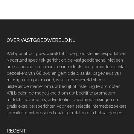
Footer
OVER VASTGOEDWERELD.NL
Webportal vastgoedwereld.nl is de grootste nieuwsportal van
Nederland specifiek gericht op de vastgoedbrache. Met een
unieke positie in de markt en inmiddels een gemiddeld aantal
bezoekers van 68.000 en gemiddeld aantal pageviews van
ruim 150.000 per maand, is vastgoedwereld.nl een
uitstekende manier om uw bedrijf of instelling te promoten.
Wij bieden de mogelijkheid om uw bedrijf te promotem
middels advertorials, advertenties, vacatureplaatsingen en
gratis extra persberichten voor een selectie internetbezoekers
specifiek geïnteresseerd en/of gerelateerd in het vakgebied.
RECENT