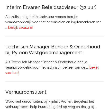
van
Interim Ervaren Beleidsadviseur (32 uur)
Comm
Als zelfstandig beleidsadviseur wonen ben je
verantwoordelijk voor het ontwikkelen en implementeren van
overInterim
…
[bekijk vacature]
Ervaren
Beleidsadviseur
(32
Technisch Manager Beheer & Onderhoud
uur)
bij Pyloon Vastgoedmanagement
Als Technisch Manager Beheer & Onderhoud ben je
verantwoordelijk voor het technisch beheer van de …
[bekijk
overTechnisch
vacature]
Manager
Beheer
&
Verhuurconsulent
Onderhoud
bij
Word verhuurconsulent bij Rijnhart Wonen. Begeleid het
Pyloon
verhuurproces, help huurders goed op weg en draag bij …