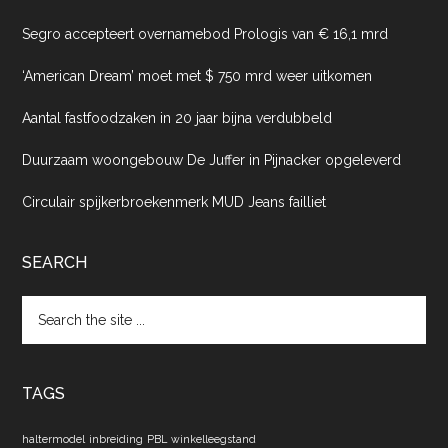
Segro accepteert overnamebod Prologis van € 16,1 mrd
‘American Dream’ moet met $ 750 mrd weer uitkomen
Aantal fastfoodzaken in 20 jaar bijna verdubbeld
Duurzaam woongebouw De Juffer in Pijnacker opgeleverd
Circulair spijkerbroekenmerk MUD Jeans failliet
SEARCH
Search
the
site
...
TAGS
haltermodel
inbreiding
PBL
winkelleegstand