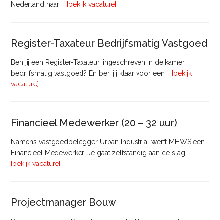
overTransactie
Nederland haar …
[bekijk vacature]
Manager
Register-Taxateur Bedrijfsmatig Vastgoed
Ben jij een Register-Taxateur, ingeschreven in de kamer
bedrijfsmatig vastgoed? En ben jij klaar voor een …
[bekijk
overRegister-
vacature]
Taxateur
Bedrijfsmatig
Vastgoed
Financieel Medewerker (20 – 32 uur)
Namens vastgoedbelegger Urban Industrial werft MHWS een
Financieel Medewerker. Je gaat zelfstandig aan de slag …
overFinancieel
[bekijk vacature]
Medewerker
(20
–
Projectmanager Bouw
32
uur)