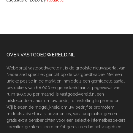
augustus 8, 2026
By
Redactie
Footer
OVER VASTGOEDWERELD.NL
Webportal vastgoedwereld.nl is de grootste nieuwsportal van
Nederland specifiek gericht op de vastgoedbrache. Met een
unieke positie in de markt en inmiddels een gemiddeld aantal
bezoekers van 68.000 en gemiddeld aantal pageviews van
ruim 150.000 per maand, is vastgoedwereld.nl een
uitstekende manier om uw bedrijf of instelling te promoten.
Wij bieden de mogelijkheid om uw bedrijf te promotem
middels advertorials, advertenties, vacatureplaatsingen en
gratis extra persberichten voor een selectie internetbezoekers
specifiek geïnteresseerd en/of gerelateerd in het vakgebied.