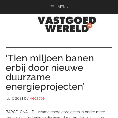
Door
Spring
Spring
MENU
naar
naar
naar
de
de
de
hoofd
eerste
voettekst
inhoud
sidebar
Vastgoedwerel
vastgoedwereld.nl
‘Tien miljoen banen
erbij door nieuwe
duurzame
energieprojecten’
juli 7, 2021
by
Redactie
BARCELONA – Duurzame energieprojecten in onder meer
zonne- en windenergie die wereldwijd op stapel staan en