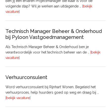
Ben jij een ervaren Projectmanager die klaar is voor de
volgende stap? Wil je werken aan uitdagende …
[bekijk
overProjectmanager
vacature]
Bouw
Technisch Manager Beheer & Onderhoud
bij Pyloon Vastgoedmanagement
Als Technisch Manager Beheer & Onderhoud ben je
verantwoordelijk voor het technisch beheer van de …
[bekijk
overTechnisch
vacature]
Manager
Beheer
&
Verhuurconsulent
Onderhoud
bij
Word verhuurconsulent bij Rijnhart Wonen. Begeleid het
Pyloon
verhuurproces, help huurders goed op weg en draag bij …
Vastgoedmanagement
overVerhuurconsulent
[bekijk vacature]