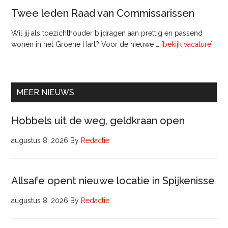
Twee leden Raad van Commissarissen
Wil jij als toezichthouder bijdragen aan prettig en passend
ove
wonen in het Groene Hart? Voor de nieuwe …
[bekijk vacature]
lede
Raa
van
Comm
MEER NIEUWS
Hobbels uit de weg, geldkraan open
augustus 8, 2026
By
Redactie
Allsafe opent nieuwe locatie in Spijkenisse
augustus 8, 2026
By
Redactie