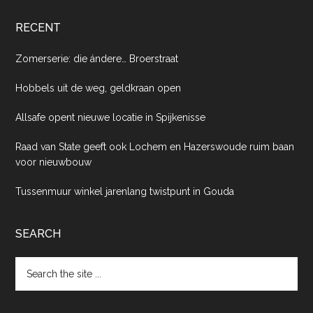
RECENT
Zomerserie: die ándere… Broerstraat
Hobbels uit de weg, geldkraan open
Allsafe opent nieuwe locatie in Spijkenisse
Raad van State geeft ook Lochem en Hazerswoude ruim baan
voor nieuwbouw
Tussenmuur winkel jarenlang twistpunt in Gouda
SEARCH
Search
the
site
...