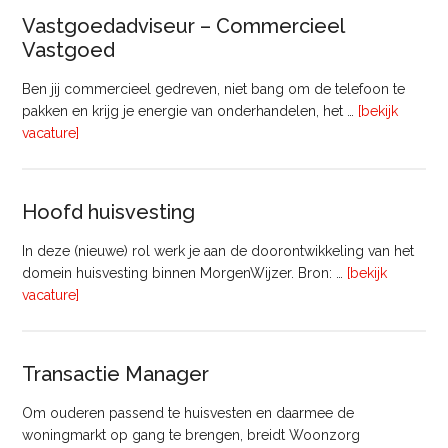
(8
Vastgoedadviseur – Commercieel
uur)
Vastgoed
Ben jij commercieel gedreven, niet bang om de telefoon te
pakken en krijg je energie van onderhandelen, het …
[bekijk
overVastgoedadviseur
vacature]
–
Commercieel
Vastgoed
Hoofd huisvesting
In deze (nieuwe) rol werk je aan de doorontwikkeling van het
domein huisvesting binnen MorgenWijzer. Bron: …
[bekijk
overHoofd
vacature]
huisvesting
Transactie Manager
Om ouderen passend te huisvesten en daarmee de
woningmarkt op gang te brengen, breidt Woonzorg