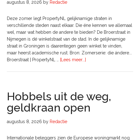
augustus 8, 2026
by
Redactie
Deze zomer legt PropertyNL gelijknamige straten in
verschillende steden naast elkaar. Die éne kennen we allemaal
wel, maar wat hebben de andere te bieden? De Broerstraat in
Nijmegen is dé winkelstraat van de stad. In de gelijknamige
straat in Groningen is daarentegen geen winkel te vinden,
maar heerst academische rust. Bron: Zomerserie: die ándere...
overZomerserie:
Broerstraat | PropertyNL …
[Lees meer...]
die
ándere…
Broerstraat
Hobbels uit de weg,
geldkraan open
augustus 8, 2026
by
Redactie
Internationale beleggers zien de Europese woningmarkt nog