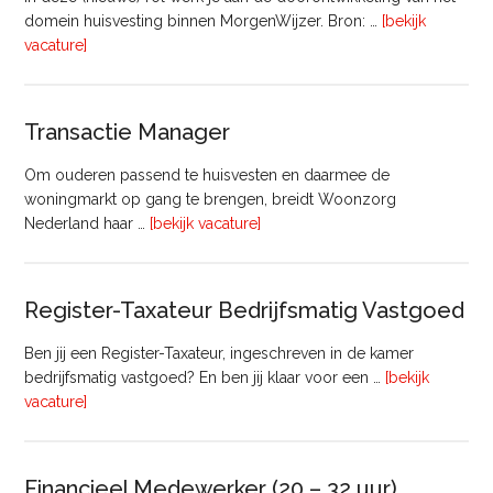
domein huisvesting binnen MorgenWijzer. Bron: …
[bekijk
overHoofd
vacature]
huisvesting
Transactie Manager
Om ouderen passend te huisvesten en daarmee de
woningmarkt op gang te brengen, breidt Woonzorg
overTransactie
Nederland haar …
[bekijk vacature]
Manager
Register-Taxateur Bedrijfsmatig Vastgoed
Ben jij een Register-Taxateur, ingeschreven in de kamer
bedrijfsmatig vastgoed? En ben jij klaar voor een …
[bekijk
overRegister-
vacature]
Taxateur
Bedrijfsmatig
Vastgoed
Financieel Medewerker (20 – 32 uur)