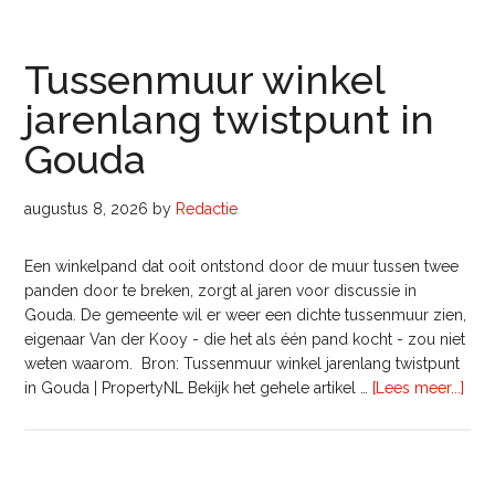
geeft
ook
Tussenmuur winkel
Lochem
en
jarenlang twistpunt in
Hazerswoude
ruim
Gouda
baan
voor
augustus 8, 2026
by
Redactie
nieuwbouw
Een winkelpand dat ooit ontstond door de muur tussen twee
panden door te breken, zorgt al jaren voor discussie in
Gouda. De gemeente wil er weer een dichte tussenmuur zien,
eigenaar Van der Kooy - die het als één pand kocht - zou niet
weten waarom. Bron: Tussenmuur winkel jarenlang twistpunt
ove
in Gouda | PropertyNL Bekijk het gehele artikel …
[Lees meer...]
wink
jare
twis
in