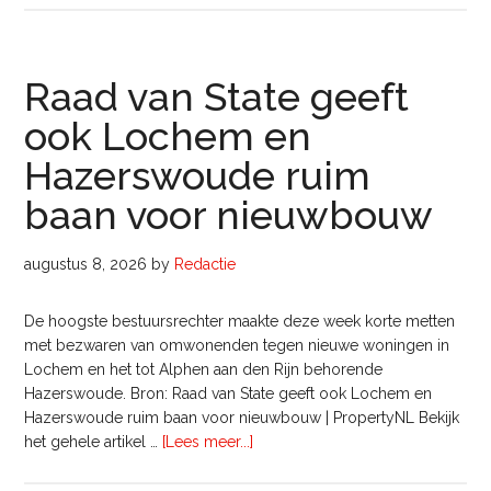
nieuwe
locatie
in
Raad van State geeft
Spijkenisse
ook Lochem en
Hazerswoude ruim
baan voor nieuwbouw
augustus 8, 2026
by
Redactie
De hoogste bestuursrechter maakte deze week korte metten
met bezwaren van omwonenden tegen nieuwe woningen in
Lochem en het tot Alphen aan den Rijn behorende
Hazerswoude. Bron: Raad van State geeft ook Lochem en
Hazerswoude ruim baan voor nieuwbouw | PropertyNL Bekijk
overRaad
het gehele artikel …
[Lees meer...]
van
State