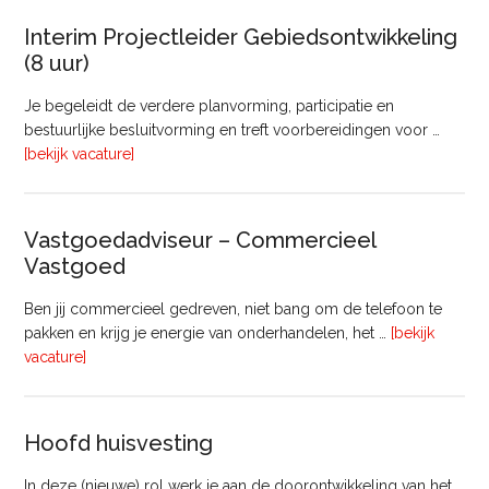
Interim Projectleider Gebiedsontwikkeling
(8 uur)
Je begeleidt de verdere planvorming, participatie en
bestuurlijke besluitvorming en treft voorbereidingen voor …
overInterim
[bekijk vacature]
Projectleider
Gebiedsontwikkeling
(8
Vastgoedadviseur – Commercieel
uur)
Vastgoed
Ben jij commercieel gedreven, niet bang om de telefoon te
pakken en krijg je energie van onderhandelen, het …
[bekijk
overVastgoedadviseur
vacature]
–
Commercieel
Vastgoed
Hoofd huisvesting
In deze (nieuwe) rol werk je aan de doorontwikkeling van het