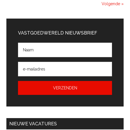
Gou
Volgende »
Primaire
Sidebar
VASTGOEDWERELD NIEUWSBRIEF
NIEUWE VACATURES