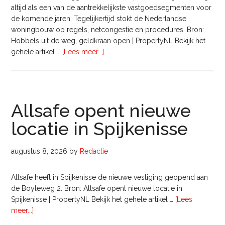
altijd als een van de aantrekkelijkste vastgoedsegmenten voor
de komende jaren. Tegelijkertijd stokt de Nederlandse
woningbouw op regels, netcongestie en procedures. Bron:
Hobbels uit de weg, geldkraan open | PropertyNL Bekijk het
overHobbels
gehele artikel …
[Lees meer...]
uit
de
weg,
geldkraan
Allsafe opent nieuwe
open
locatie in Spijkenisse
augustus 8, 2026
by
Redactie
Allsafe heeft in Spijkenisse de nieuwe vestiging geopend aan
de Boyleweg 2. Bron: Allsafe opent nieuwe locatie in
Spijkenisse | PropertyNL Bekijk het gehele artikel …
[Lees
overAllsafe
meer...]
opent