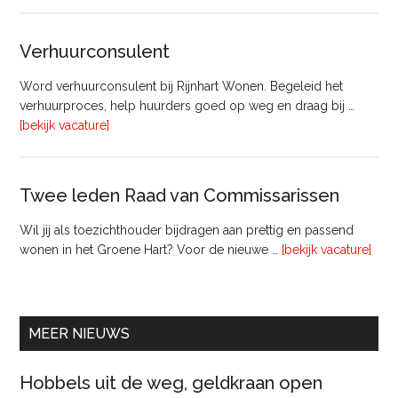
Manager
Beheer
&
Verhuurconsulent
Onderhoud
bij
Word verhuurconsulent bij Rijnhart Wonen. Begeleid het
Pyloon
verhuurproces, help huurders goed op weg en draag bij …
Vastgoedmanagement
overVerhuurconsulent
[bekijk vacature]
Twee leden Raad van Commissarissen
Wil jij als toezichthouder bijdragen aan prettig en passend
ove
wonen in het Groene Hart? Voor de nieuwe …
[bekijk vacature]
lede
Raa
van
Comm
MEER NIEUWS
Hobbels uit de weg, geldkraan open