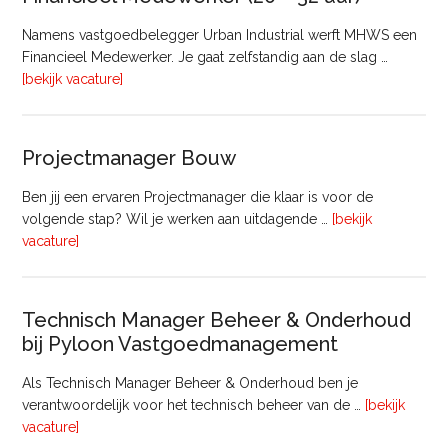
Namens vastgoedbelegger Urban Industrial werft MHWS een
Financieel Medewerker. Je gaat zelfstandig aan de slag …
overFinancieel
[bekijk vacature]
Medewerker
(20
–
Projectmanager Bouw
32
uur)
Ben jij een ervaren Projectmanager die klaar is voor de
volgende stap? Wil je werken aan uitdagende …
[bekijk
overProjectmanager
vacature]
Bouw
Technisch Manager Beheer & Onderhoud
bij Pyloon Vastgoedmanagement
Als Technisch Manager Beheer & Onderhoud ben je
verantwoordelijk voor het technisch beheer van de …
[bekijk
overTechnisch
vacature]