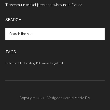
Tussenmuur winkel jarenlang twistpunt in Gouda
SEARCH
Search
the
site
...
TAGS
haltermodel
inbreiding
PBL
winkelleegstand
Copyright 2021 - Vastgoedwereld Media B.V.