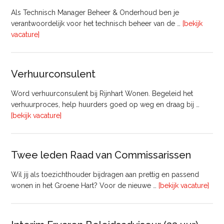
Als Technisch Manager Beheer & Onderhoud ben je
verantwoordelijk voor het technisch beheer van de …
[bekijk
overTechnisch
vacature]
Manager
Beheer
&
Verhuurconsulent
Onderhoud
bij
Word verhuurconsulent bij Rijnhart Wonen. Begeleid het
Pyloon
verhuurproces, help huurders goed op weg en draag bij …
Vastgoedmanagement
overVerhuurconsulent
[bekijk vacature]
Twee leden Raad van Commissarissen
Wil jij als toezichthouder bijdragen aan prettig en passend
ove
wonen in het Groene Hart? Voor de nieuwe …
[bekijk vacature]
lede
Raa
van