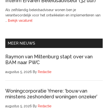
Interim Ervaren Beleidsadviseur (32 uur)
Comm
Als zelfstandig beleidsadviseur wonen ben je
verantwoordelijk voor het ontwikkelen en implementeren van
overInterim
…
[bekijk vacature]
Ervaren
Beleidsadviseur
(32
uur)
MEER NIEUWS
Raymon van Miltenburg stapt over van
BAM naar PWC
augustus 5, 2026
By
Redactie
Woningcorporatie Ymere: ‘bouw van
minstens zeshonderd woningen onzeker’
augustus 5, 2026
By
Redactie