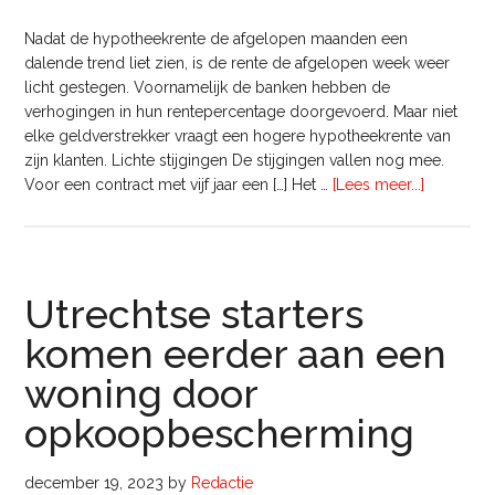
Nadat de hypotheekrente de afgelopen maanden een
dalende trend liet zien, is de rente de afgelopen week weer
licht gestegen. Voornamelijk de banken hebben de
verhogingen in hun rentepercentage doorgevoerd. Maar niet
elke geldverstrekker vraagt een hogere hypotheekrente van
zijn klanten. Lichte stijgingen De stijgingen vallen nog mee.
overHypo
Voor een contract met vijf jaar een […] Het …
[Lees meer...]
stijgt
weer
iets
na
Utrechtse starters
maandenl
daling
komen eerder aan een
woning door
opkoopbescherming
december 19, 2023
by
Redactie