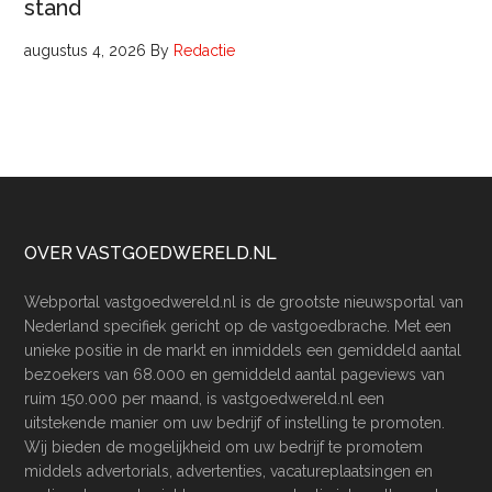
stand
augustus 4, 2026
By
Redactie
Footer
OVER VASTGOEDWERELD.NL
Webportal vastgoedwereld.nl is de grootste nieuwsportal van
Nederland specifiek gericht op de vastgoedbrache. Met een
unieke positie in de markt en inmiddels een gemiddeld aantal
bezoekers van 68.000 en gemiddeld aantal pageviews van
ruim 150.000 per maand, is vastgoedwereld.nl een
uitstekende manier om uw bedrijf of instelling te promoten.
Wij bieden de mogelijkheid om uw bedrijf te promotem
middels advertorials, advertenties, vacatureplaatsingen en