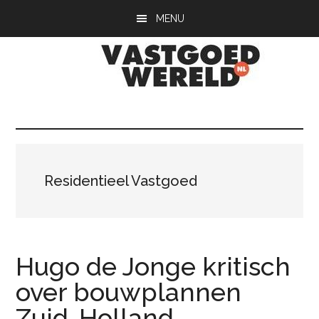
Door
Spring
Spring
MENU
naar
naar
naar
de
de
de
hoofd
eerste
voettekst
inhoud
sidebar
Vastgoedwerel
vastgoedwereld.nl
Residentieel Vastgoed
Hugo de Jonge kritisch
over bouwplannen
Zuid-Holland