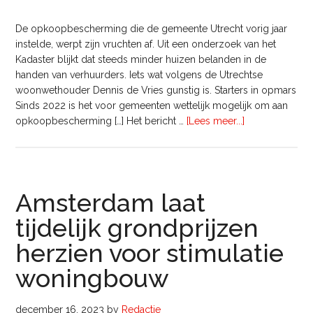
De opkoopbescherming die de gemeente Utrecht vorig jaar
instelde, werpt zijn vruchten af. Uit een onderzoek van het
Kadaster blijkt dat steeds minder huizen belanden in de
handen van verhuurders. Iets wat volgens de Utrechtse
woonwethouder Dennis de Vries gunstig is. Starters in opmars
Sinds 2022 is het voor gemeenten wettelijk mogelijk om aan
overUtrechtse
opkoopbescherming […] Het bericht …
[Lees meer...]
starters
komen
eerder
aan
Amsterdam laat
een
woning
tijdelijk grondprijzen
door
opkoopbesche
herzien voor stimulatie
woningbouw
december 16, 2023
by
Redactie