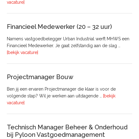
overRegister-
vacature]
Taxateur
Bedrijfsmatig
Vastgoed
Financieel Medewerker (20 – 32 uur)
Namens vastgoedbelegger Urban Industrial werft MHWS een
Financieel Medewerker. Je gaat zelfstandig aan de slag …
overFinancieel
[bekijk vacature]
Medewerker
(20
–
Projectmanager Bouw
32
uur)
Ben jij een ervaren Projectmanager die klaar is voor de
volgende stap? Wil je werken aan uitdagende …
[bekijk
overProjectmanager
vacature]
Bouw
Technisch Manager Beheer & Onderhoud
bij Pyloon Vastgoedmanagement