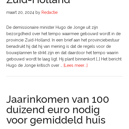
maart 20, 2024
by
Redactie
De demissionaire minister Hugo de Jonge uit zijn
bezorgdheid over het tempo waarmee gebouwd wordt in de
provincie Zuid-Holland. In een brief aan het provinciebestuur
benadrukt hij dat hij van mening is dat de regels voor de
bouwplannen te strikt zijn en dat daardoor het tempo waarin
gebouwd wordt te laag ligt. Hij plant binnenkort […] Het bericht
overHugo
Hugo de Jonge kritisch over …
[Lees meer...]
de
Jonge
kritisch
over
Jaarinkomen van 100
bouwplannen
Zuid-
duizend euro nodig
Holland
voor gemiddeld huis