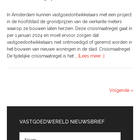
In Amsterdam kunnen vastgoedontwikkelaars met een project
in de hoofdstad de grondprijzen van de vierkante meters
waarop ze bouwen laten herzien. Deze crisismaatregel gaat in
per 1 januari 2024 en moet ervoor zorgen dat
vastgoedontwikkelaars niet ontmoedigd of geremd worden in
het bouwen van nieuwe woningen in de stad. Crisismaatregel
overAmsterdam
De tijdelijke crisismaatregel is het …
[Lees meer...]
laat
tijdelijk
grondprijzen
herzien
voor
Volgende »
stimulatie
woningbouw
Primaire
Sidebar
VASTGOEDWERELD NIEUWSBRIEF