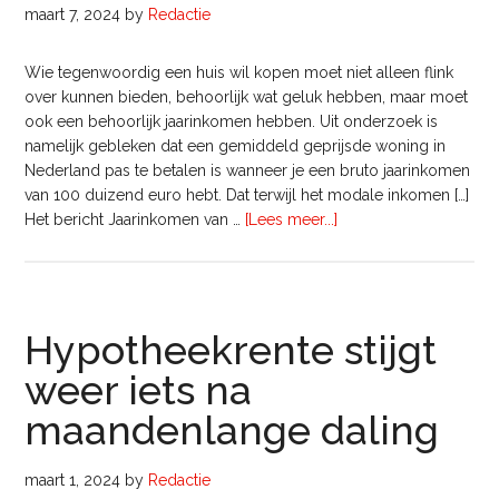
maart 7, 2024
by
Redactie
Wie tegenwoordig een huis wil kopen moet niet alleen flink
over kunnen bieden, behoorlijk wat geluk hebben, maar moet
ook een behoorlijk jaarinkomen hebben. Uit onderzoek is
namelijk gebleken dat een gemiddeld geprijsde woning in
Nederland pas te betalen is wanneer je een bruto jaarinkomen
van 100 duizend euro hebt. Dat terwijl het modale inkomen […]
overJaarinkomen
Het bericht Jaarinkomen van …
[Lees meer...]
van
100
duizend
euro
Hypotheekrente stijgt
nodig
voor
weer iets na
gemiddeld
huis
maandenlange daling
maart 1, 2024
by
Redactie