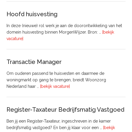
Commercieel
Vastgoed
Hoofd huisvesting
In deze (nieuwe) rol werk je aan de doorontwikkeling van het
domein huisvesting binnen MorgenWijzer. Bron: …
[bekijk
overHoofd
vacature]
huisvesting
Transactie Manager
Om ouderen passend te huisvesten en daarmee de
woningmarkt op gang te brengen, breidt Woonzorg
overTransactie
Nederland haar …
[bekijk vacature]
Manager
Register-Taxateur Bedrijfsmatig Vastgoed
Ben jij een Register-Taxateur, ingeschreven in de kamer
bedrijfsmatig vastgoed? En ben jij klaar voor een …
[bekijk