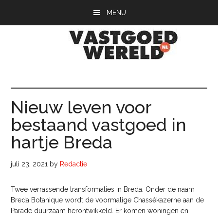
Door
Spring
Spring
MENU
naar
naar
naar
de
de
de
hoofd
eerste
voettekst
inhoud
sidebar
Vastgoedwerel
vastgoedwereld.nl
Nieuw leven voor
bestaand vastgoed in
hartje Breda
juli 23, 2021
by
Redactie
Twee verrassende transformaties in Breda. Onder de naam
Breda Botanique wordt de voormalige Chassékazerne aan de
Parade duurzaam herontwikkeld. Er komen woningen en