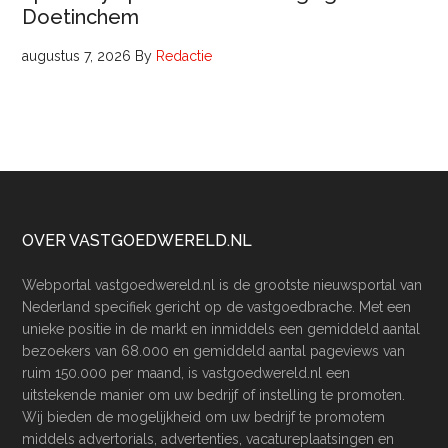
Doetinchem
augustus 7, 2026
By
Redactie
Footer
OVER VASTGOEDWERELD.NL
Webportal vastgoedwereld.nl is de grootste nieuwsportal van
Nederland specifiek gericht op de vastgoedbrache. Met een
unieke positie in de markt en inmiddels een gemiddeld aantal
bezoekers van 68.000 en gemiddeld aantal pageviews van
ruim 150.000 per maand, is vastgoedwereld.nl een
uitstekende manier om uw bedrijf of instelling te promoten.
Wij bieden de mogelijkheid om uw bedrijf te promotem
middels advertorials, advertenties, vacatureplaatsingen en