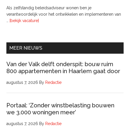
Als zelfstandig beleidsadviseur wonen ben je
verantwoordelijk voor het ontwikkelen en implementeren van
overInterim
…
[bekijk vacature]
Ervaren
Beleidsadviseur
(32
uur)
MEER NIEUWS
Van der Valk delft onderspit: bouw ruim
800 appartementen in Haarlem gaat door
augustus 7, 2026
By
Redactie
Portaal: ‘Zonder winstbelasting bouwen
we 3.000 woningen meer’
augustus 7, 2026
By
Redactie