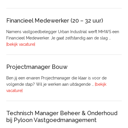
Taxateur
Bedrijfsmatig
Vastgoed
Financieel Medewerker (20 – 32 uur)
Namens vastgoedbelegger Urban Industrial werft MHWS een
Financieel Medewerker. Je gaat zelfstandig aan de slag …
overFinancieel
[bekijk vacature]
Medewerker
(20
–
Projectmanager Bouw
32
uur)
Ben jij een ervaren Projectmanager die klaar is voor de
volgende stap? Wil je werken aan uitdagende …
[bekijk
overProjectmanager
vacature]
Bouw
Technisch Manager Beheer & Onderhoud
bij Pyloon Vastgoedmanagement