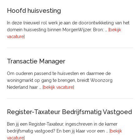
Vastgoed
Hoofd huisvesting
In deze (nieuwe) rol werk je aan de doorontwikkeling van het
domein huisvesting binnen MorgenWijzer. Bron: …
[bekijk
overHoofd
vacature]
huisvesting
Transactie Manager
Om ouderen passend te huisvesten en daarmee de
woningmarkt op gang te brengen, breidt Woonzorg
overTransactie
Nederland haar …
[bekijk vacature]
Manager
Register-Taxateur Bedrijfsmatig Vastgoed
Ben jij een Register-Taxateur, ingeschreven in de kamer
bedrijfsmatig vastgoed? En ben jij klaar voor een …
[bekijk
overRegister-
vacature]