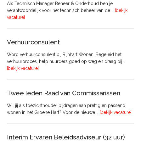
Als Technisch Manager Beheer & Onderhoud ben je
verantwoordelijk voor het technisch beheer van de …
[bekijk
overTechnisch
vacature]
Manager
Beheer
&
Verhuurconsulent
Onderhoud
bij
Word verhuurconsulent bij Rijnhart Wonen. Begeleid het
Pyloon
verhuurproces, help huurders goed op weg en draag bij …
Vastgoedmanagement
overVerhuurconsulent
[bekijk vacature]
Twee leden Raad van Commissarissen
Wil jij als toezichthouder bijdragen aan prettig en passend
ove
wonen in het Groene Hart? Voor de nieuwe …
[bekijk vacature]
lede
Raa
van
Interim Ervaren Beleidsadviseur (32 uur)
Comm