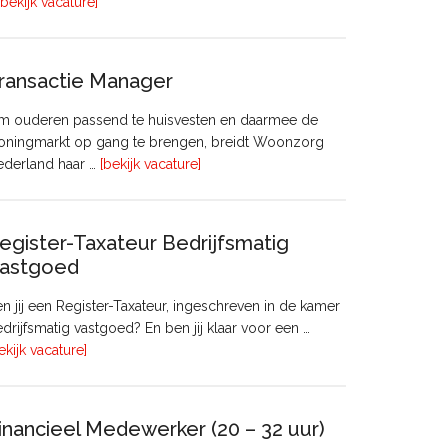
overHoofd
[bekijk vacature]
huisvesting
ransactie Manager
m ouderen passend te huisvesten en daarmee de
oningmarkt op gang te brengen, breidt Woonzorg
overTransactie
ederland haar …
[bekijk vacature]
Manager
egister-Taxateur Bedrijfsmatig
astgoed
n jij een Register-Taxateur, ingeschreven in de kamer
drijfsmatig vastgoed? En ben jij klaar voor een …
overRegister-
ekijk vacature]
Taxateur
Bedrijfsmatig
Vastgoed
inancieel Medewerker (20 – 32 uur)