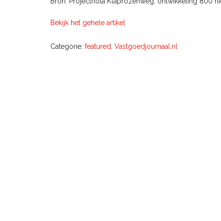
Bron: Projectnota Klaprozenweg: ontwikkeling 800 n
Bekijk het gehele artikel
Categorie:
featured
,
Vastgoedjournaal.nl