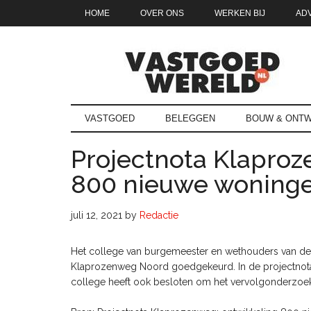
Door
Skip
Spring
Spring
HOME
OVER ONS
WERKEN BIJ
AD
naar
to
naar
naar
de
secondary
de
de
hoofd
menu
eerste
voettekst
inhoud
sidebar
Vastgoedwe
vastgoedwereld.nl
VASTGOED
BELEGGEN
BOUW & ONTW
Projectnota Klaproz
800 nieuwe woninge
juli 12, 2021
by
Redactie
Het college van burgemeester en wethouders van de
Klaprozenweg Noord goedgekeurd. In de projectnota s
college heeft ook besloten om het vervolgonderzoek n