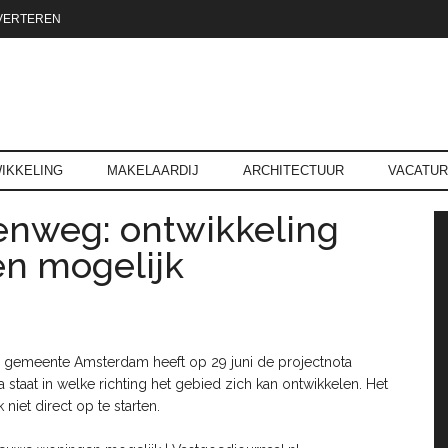
VERTEREN
reld.nl
IKKELING
MAKELAARDIJ
ARCHITECTUUR
VACATU
enweg: ontwikkeling
P
n mogelijk
 gemeente Amsterdam heeft op 29 juni de projectnota
taat in welke richting het gebied zich kan ontwikkelen. Het
iet direct op te starten.