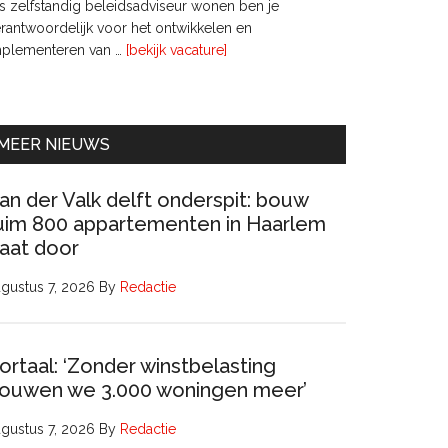
s zelfstandig beleidsadviseur wonen ben je
rantwoordelijk voor het ontwikkelen en
overInterim
mplementeren van …
[bekijk vacature]
Ervaren
Beleidsadviseur
(32
uur)
MEER NIEUWS
an der Valk delft onderspit: bouw
uim 800 appartementen in Haarlem
aat door
gustus 7, 2026
By
Redactie
ortaal: ‘Zonder winstbelasting
ouwen we 3.000 woningen meer’
gustus 7, 2026
By
Redactie