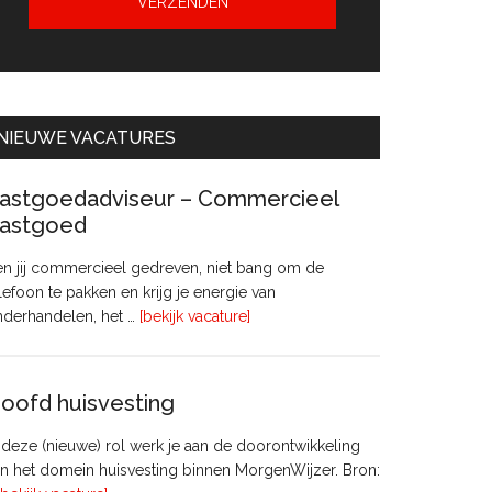
NIEUWE VACATURES
astgoedadviseur – Commercieel
astgoed
n jij commercieel gedreven, niet bang om de
lefoon te pakken en krijg je energie van
overVastgoedadviseur
nderhandelen, het …
[bekijk vacature]
–
Commercieel
Vastgoed
oofd huisvesting
 deze (nieuwe) rol werk je aan de doorontwikkeling
n het domein huisvesting binnen MorgenWijzer. Bron: