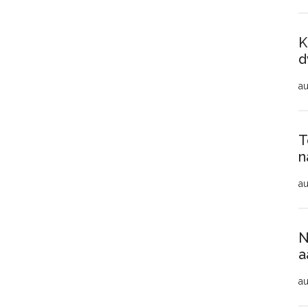
K
d
au
T
n
au
N
a
au