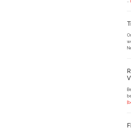
…
T
O
w
N
R
V
Be
be
[b
F