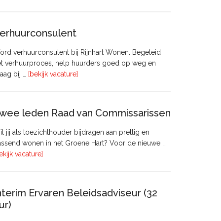
Manager
Beheer
&
erhuurconsulent
Onderhoud
bij
rd verhuurconsulent bij Rijnhart Wonen. Begeleid
Pyloon
et verhuurproces, help huurders goed op weg en
Vastgoedmanagement
overVerhuurconsulent
aag bij …
[bekijk vacature]
wee leden Raad van Commissarissen
l jij als toezichthouder bijdragen aan prettig en
ssend wonen in het Groene Hart? Voor de nieuwe …
overTwee
ekijk vacature]
leden
Raad
van
nterim Ervaren Beleidsadviseur (32
Commissarissen
ur)