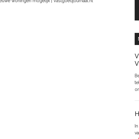
ieuwe woningen mogelijk | Vastgoedjournaal.nl
V
V
Be
te
o
H
In
va