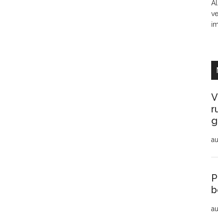
Al
ve
i
V
r
g
au
P
b
au