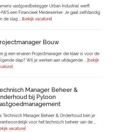
mens vastgoedbelegger Urban Industrial werft
WS een Financieel Medewerker. Je gaat zelfstandig
overFinancieel
n de slag …
[bekijk vacature]
Medewerker
(20
–
rojectmanager Bouw
32
uur)
n jij een ervaren Projectmanager die klaar is voor de
lgende stap? Wil je werken aan uitdagende …
[bekijk
overProjectmanager
cature]
Bouw
echnisch Manager Beheer &
nderhoud bij Pyloon
astgoedmanagement
ls Technisch Manager Beheer & Onderhoud ben je
rantwoordelijk voor het technisch beheer van de …
overTechnisch
ekijk vacature]