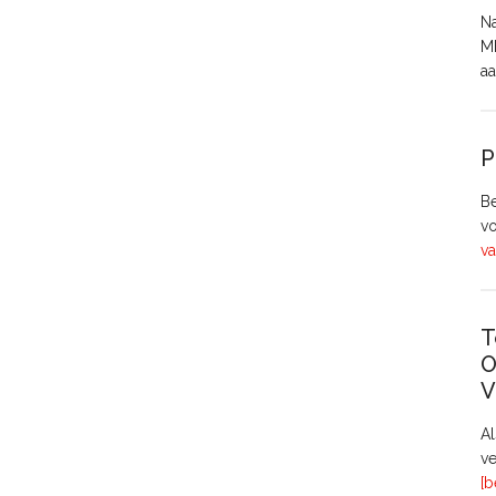
Na
MH
aa
P
Be
vo
va
T
O
V
A
ve
[b