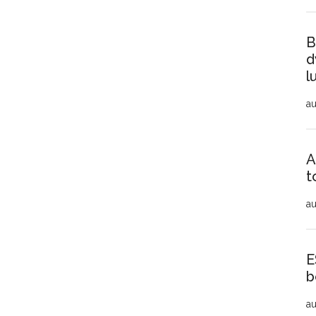
B
d
l
au
A
t
au
E
b
au