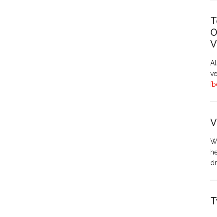
T
O
V
A
ve
[b
V
Wo
h
dr
T