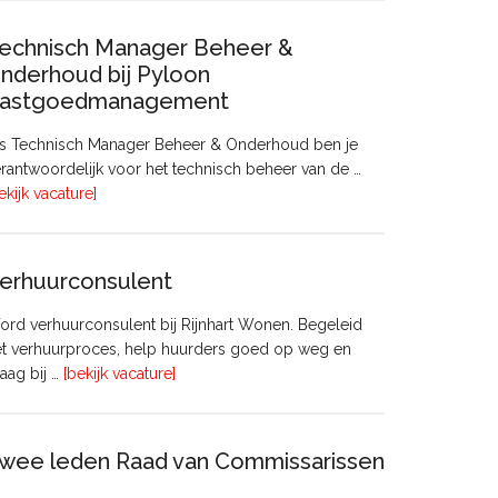
echnisch Manager Beheer &
nderhoud bij Pyloon
astgoedmanagement
ls Technisch Manager Beheer & Onderhoud ben je
rantwoordelijk voor het technisch beheer van de …
overTechnisch
ekijk vacature]
Manager
Beheer
&
erhuurconsulent
Onderhoud
bij
rd verhuurconsulent bij Rijnhart Wonen. Begeleid
Pyloon
et verhuurproces, help huurders goed op weg en
Vastgoedmanagement
overVerhuurconsulent
aag bij …
[bekijk vacature]
wee leden Raad van Commissarissen