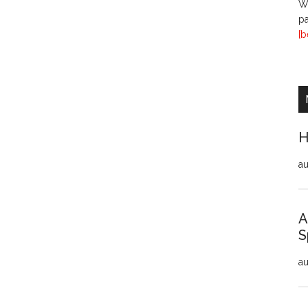
Wi
pa
[b
H
au
A
S
au