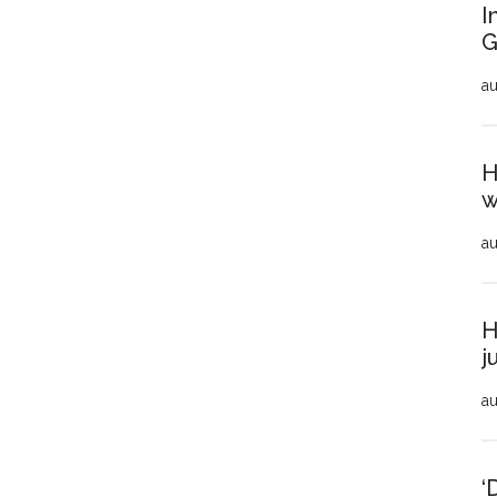
I
G
au
H
w
au
H
j
au
‘