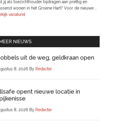
l jij als toezichthouder bijdragen aan prettig en
ssend wonen in het Groene Hart? Voor de nieuwe …
overTwee
ekijk vacature]
leden
Raad
van
Commissarissen
MEER NIEUWS
obbels uit de weg, geldkraan open
gustus 8, 2026
By
Redactie
llsafe opent nieuwe locatie in
pijkenisse
gustus 8, 2026
By
Redactie