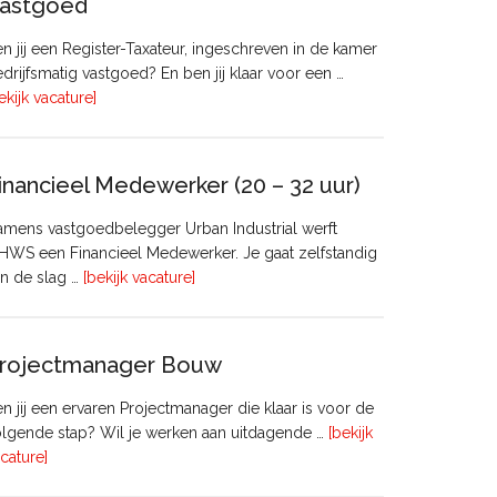
astgoed
n jij een Register-Taxateur, ingeschreven in de kamer
drijfsmatig vastgoed? En ben jij klaar voor een …
overRegister-
ekijk vacature]
Taxateur
Bedrijfsmatig
Vastgoed
inancieel Medewerker (20 – 32 uur)
mens vastgoedbelegger Urban Industrial werft
WS een Financieel Medewerker. Je gaat zelfstandig
overFinancieel
n de slag …
[bekijk vacature]
Medewerker
(20
–
rojectmanager Bouw
32
uur)
n jij een ervaren Projectmanager die klaar is voor de
lgende stap? Wil je werken aan uitdagende …
[bekijk
overProjectmanager
cature]
Bouw