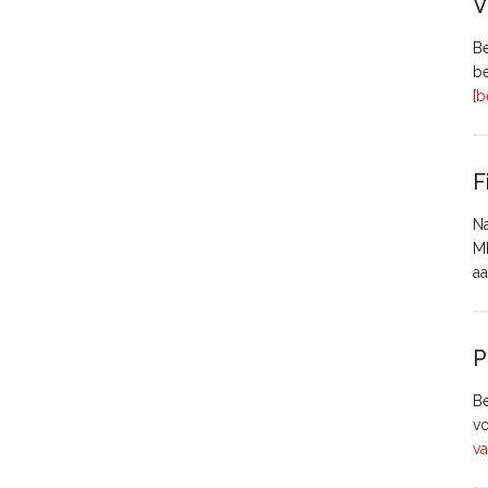
V
Be
be
[b
F
Na
MH
aa
P
Be
vo
va