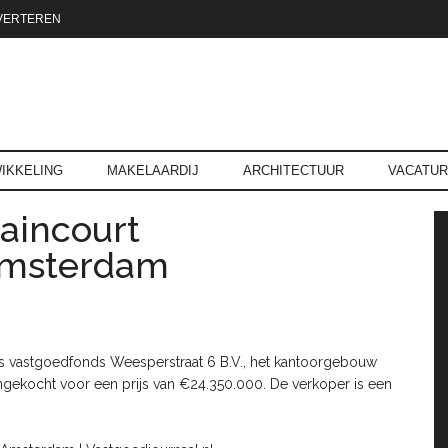
VERTEREN
reld.nl
IKKELING
MAKELAARDIJ
ARCHITECTUUR
VACATU
Maincourt
P
Amsterdam
ens vastgoedfonds Weesperstraat 6 B.V., het kantoorgebouw
gekocht voor een prijs van €24.350.000. De verkoper is een