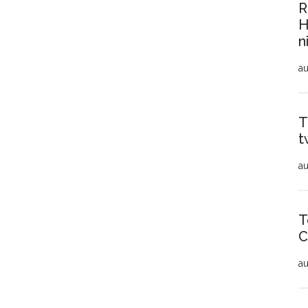
R
H
n
au
T
t
au
T
C
au