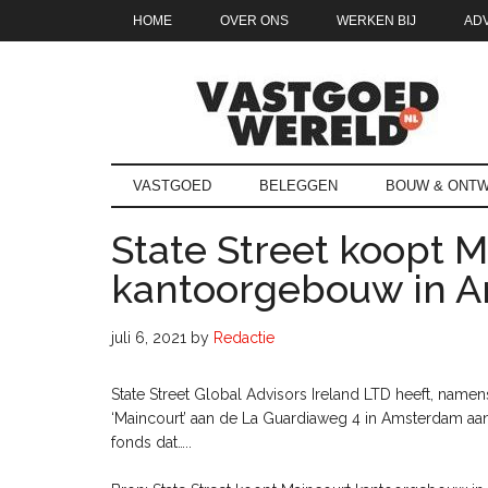
Door
Skip
Spring
Spring
HOME
OVER ONS
WERKEN BIJ
AD
naar
to
naar
naar
de
secondary
de
de
hoofd
menu
eerste
voettekst
inhoud
sidebar
Vastgoedwe
vastgoedwereld.nl
VASTGOED
BELEGGEN
BOUW & ONTW
State Street koopt 
kantoorgebouw in 
juli 6, 2021
by
Redactie
State Street Global Advisors Ireland LTD heeft, nam
‘Maincourt’ aan de La Guardiaweg 4 in Amsterdam aan
fonds dat…..