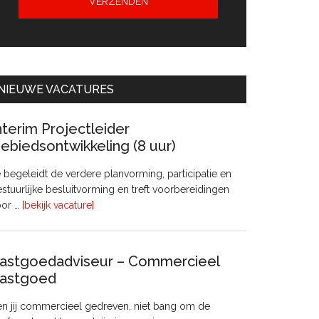
NIEUWE VACATURES
nterim Projectleider
ebiedsontwikkeling (8 uur)
 begeleidt de verdere planvorming, participatie en
stuurlijke besluitvorming en treft voorbereidingen
overInterim
oor …
[bekijk vacature]
Projectleider
Gebiedsontwikkeling
(8
astgoedadviseur – Commercieel
uur)
astgoed
n jij commercieel gedreven, niet bang om de