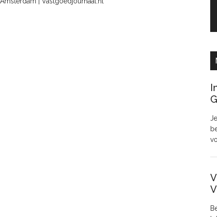
 Amsterdam | Vastgoedjournaal.nl
I
G
Je
be
v
V
V
Be