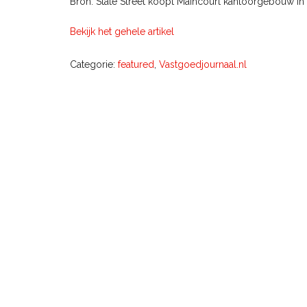
Bron: State Street koopt Maincourt kantoorgebouw in
Bekijk het gehele artikel
Categorie:
featured
,
Vastgoedjournaal.nl