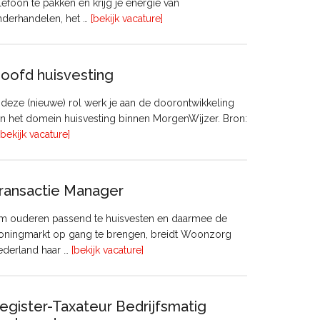
lefoon te pakken en krijg je energie van
overVastgoedadviseur
nderhandelen, het …
[bekijk vacature]
–
Commercieel
Vastgoed
oofd huisvesting
 deze (nieuwe) rol werk je aan de doorontwikkeling
n het domein huisvesting binnen MorgenWijzer. Bron:
overHoofd
[bekijk vacature]
huisvesting
ransactie Manager
m ouderen passend te huisvesten en daarmee de
oningmarkt op gang te brengen, breidt Woonzorg
overTransactie
ederland haar …
[bekijk vacature]
Manager
egister-Taxateur Bedrijfsmatig