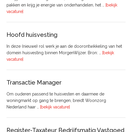
pakken en krijg je energie van onderhandelen, het …
[bekijk
overVastgoedadviseur
vacature]
–
Commercieel
Vastgoed
Hoofd huisvesting
In deze (nieuwe) rol werk je aan de doorontwikkeling van het
domein huisvesting binnen MorgenWijzer. Bron: …
[bekijk
overHoofd
vacature]
huisvesting
Transactie Manager
Om ouderen passend te huisvesten en daarmee de
woningmarkt op gang te brengen, breidt Woonzorg
overTransactie
Nederland haar …
[bekijk vacature]
Manager
Register-Taxateur Bedrijfsmatig Vastgoed