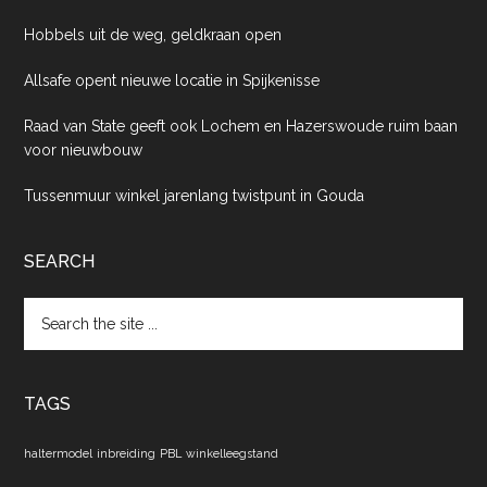
Hobbels uit de weg, geldkraan open
Allsafe opent nieuwe locatie in Spijkenisse
Raad van State geeft ook Lochem en Hazerswoude ruim baan
voor nieuwbouw
Tussenmuur winkel jarenlang twistpunt in Gouda
SEARCH
Search
the
site
...
TAGS
haltermodel
inbreiding
PBL
winkelleegstand