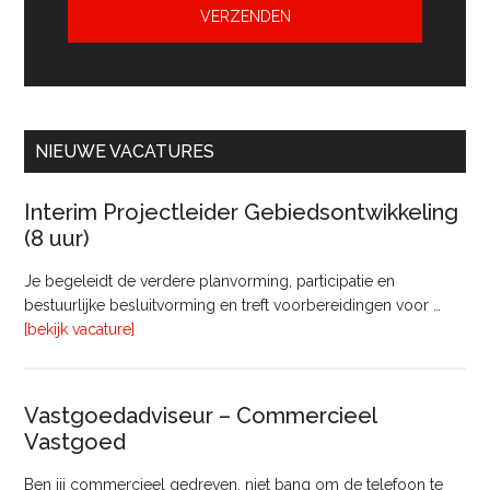
NIEUWE VACATURES
Interim Projectleider Gebiedsontwikkeling
(8 uur)
Je begeleidt de verdere planvorming, participatie en
bestuurlijke besluitvorming en treft voorbereidingen voor …
overInterim
[bekijk vacature]
Projectleider
Gebiedsontwikkeling
(8
Vastgoedadviseur – Commercieel
uur)
Vastgoed
Ben jij commercieel gedreven, niet bang om de telefoon te