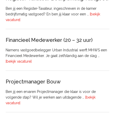
Ben jij een Register-Taxateur, ingeschreven in de kamer
bedrijfsmatig vastgoed? En ben jij klaar voor een …
[bekijk
overRegister-
vacature]
Taxateur
Bedrijfsmatig
Vastgoed
Financieel Medewerker (20 – 32 uur)
Namens vastgoedbelegger Urban Industrial werft MHWS een
Financieel Medewerker. Je gaat zelfstandig aan de slag …
overFinancieel
[bekijk vacature]
Medewerker
(20
–
Projectmanager Bouw
32
uur)
Ben jij een ervaren Projectmanager die klaar is voor de
volgende stap? Wil je werken aan uitdagende …
[bekijk
overProjectmanager
vacature]
Bouw