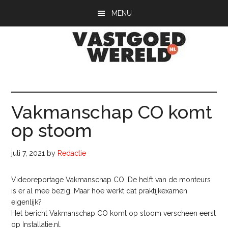
Door
Spring
Spring
MENU
naar
naar
naar
de
de
de
hoofd
eerste
voettekst
inhoud
sidebar
Vastgoedwerel
vastgoedwereld.nl
Vakmanschap CO komt
op stoom
juli 7, 2021
by
Redactie
Videoreportage Vakmanschap CO. De helft van de monteurs
is er al mee bezig. Maar hoe werkt dat praktijkexamen
eigenlijk?
Het bericht Vakmanschap CO komt op stoom verscheen eerst
op Installatie.nl.