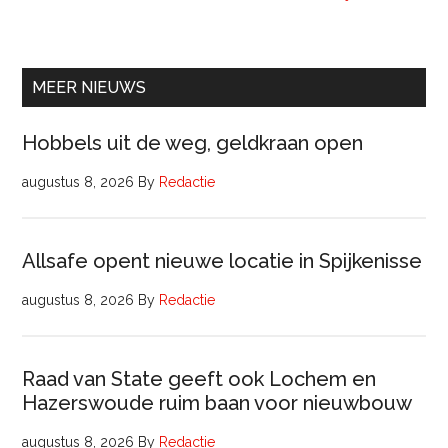
lede
Raa
van
Comm
MEER NIEUWS
Hobbels uit de weg, geldkraan open
augustus 8, 2026
By
Redactie
Allsafe opent nieuwe locatie in Spijkenisse
augustus 8, 2026
By
Redactie
Raad van State geeft ook Lochem en
Hazerswoude ruim baan voor nieuwbouw
augustus 8, 2026
By
Redactie