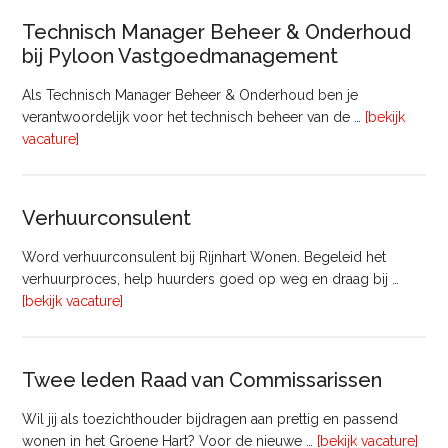
Technisch Manager Beheer & Onderhoud
bij Pyloon Vastgoedmanagement
Als Technisch Manager Beheer & Onderhoud ben je
verantwoordelijk voor het technisch beheer van de …
[bekijk
overTechnisch
vacature]
Manager
Beheer
&
Verhuurconsulent
Onderhoud
bij
Word verhuurconsulent bij Rijnhart Wonen. Begeleid het
Pyloon
verhuurproces, help huurders goed op weg en draag bij …
Vastgoedmanagement
overVerhuurconsulent
[bekijk vacature]
Twee leden Raad van Commissarissen
Wil jij als toezichthouder bijdragen aan prettig en passend
ove
wonen in het Groene Hart? Voor de nieuwe …
[bekijk vacature]