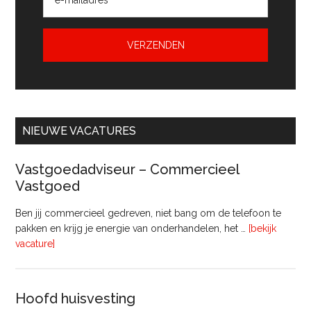
NIEUWE VACATURES
Vastgoedadviseur – Commercieel
Vastgoed
Ben jij commercieel gedreven, niet bang om de telefoon te
pakken en krijg je energie van onderhandelen, het …
[bekijk
overVastgoedadviseur
vacature]
–
Commercieel
Vastgoed
Hoofd huisvesting