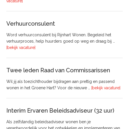
overTechnisch
vacature]
Manager
Beheer
&
Verhuurconsulent
Onderhoud
bij
Word verhuurconsulent bij Rijnhart Wonen. Begeleid het
Pyloon
verhuurproces, help huurders goed op weg en draag bij …
Vastgoedmanagement
overVerhuurconsulent
[bekijk vacature]
Twee leden Raad van Commissarissen
Wil jij als toezichthouder bijdragen aan prettig en passend
ove
wonen in het Groene Hart? Voor de nieuwe …
[bekijk vacature]
lede
Raa
van
Interim Ervaren Beleidsadviseur (32 uur)
Comm
Als zelfstandig beleidsadviseur wonen ben je
verantwoordelijk voor het ontwikkelen en implementeren van