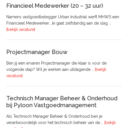
Vastgoed
Financieel Medewerker (20 – 32 uur)
Namens vastgoedbelegger Urban Industrial werft MHWS een
Financieel Medewerker. Je gaat zelfstandig aan de slag …
overFinancieel
[bekijk vacature]
Medewerker
(20
–
Projectmanager Bouw
32
uur)
Ben jij een ervaren Projectmanager die klaar is voor de
volgende stap? Wil je werken aan uitdagende …
[bekijk
overProjectmanager
vacature]
Bouw
Technisch Manager Beheer & Onderhoud
bij Pyloon Vastgoedmanagement
Als Technisch Manager Beheer & Onderhoud ben je
verantwoordelijk voor het technisch beheer van de …
[bekijk