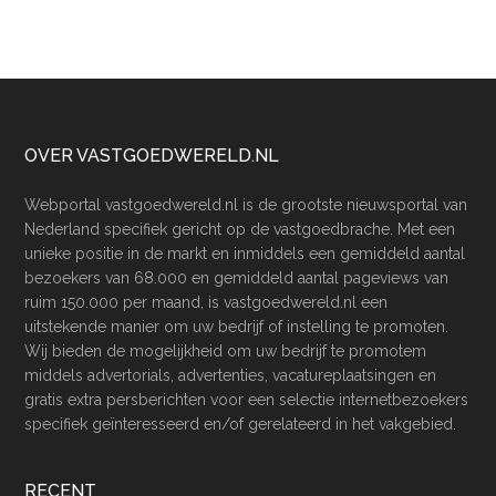
Footer
OVER VASTGOEDWERELD.NL
Webportal vastgoedwereld.nl is de grootste nieuwsportal van
Nederland specifiek gericht op de vastgoedbrache. Met een
unieke positie in de markt en inmiddels een gemiddeld aantal
bezoekers van 68.000 en gemiddeld aantal pageviews van
ruim 150.000 per maand, is vastgoedwereld.nl een
uitstekende manier om uw bedrijf of instelling te promoten.
Wij bieden de mogelijkheid om uw bedrijf te promotem
middels advertorials, advertenties, vacatureplaatsingen en
gratis extra persberichten voor een selectie internetbezoekers
specifiek geïnteresseerd en/of gerelateerd in het vakgebied.
RECENT