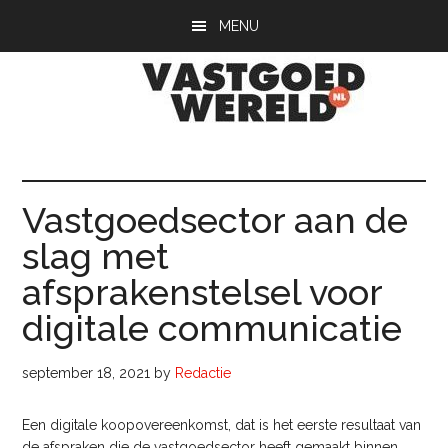
Door
Spring
Spring
MENU
naar
naar
naar
de
de
de
hoofd
eerste
voettekst
inhoud
sidebar
Vastgoedwerel
vastgoedwereld.nl
Vastgoedsector aan de
slag met
afsprakenstelsel voor
digitale communicatie
september 18, 2021
by
Redactie
Een digitale koopovereenkomst, dat is het eerste resultaat van
de afspraken die de vastgoedsector heeft gemaakt binnen