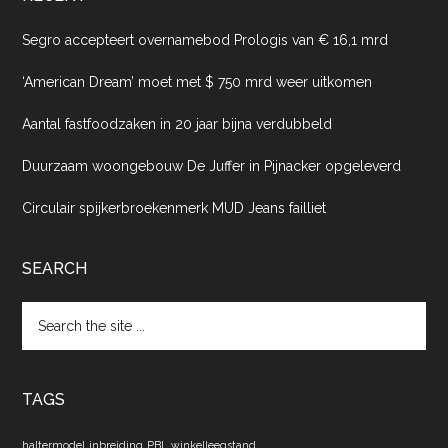
Segro accepteert overnamebod Prologis van € 16,1 mrd
‘American Dream’ moet met $ 750 mrd weer uitkomen
Aantal fastfoodzaken in 20 jaar bijna verdubbeld
Duurzaam woongebouw De Juffer in Pijnacker opgeleverd
Circulair spijkerbroekenmerk MUD Jeans failliet
SEARCH
Search
the
site
...
TAGS
haltermodel
inbreiding
PBL
winkelleegstand