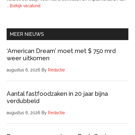
overInterim
…
[bekijk vacature]
Ervaren
Beleidsadviseur
(32
uur)
MEER NIEUWS
‘American Dream’ moet met $ 750 mrd
weer uitkomen
augustus 6, 2026
By
Redactie
Aantal fastfoodzaken in 20 jaar bijna
verdubbeld
augustus 6, 2026
By
Redactie