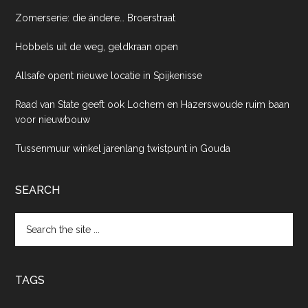
Zomerserie: die ándere… Broerstraat
Hobbels uit de weg, geldkraan open
Allsafe opent nieuwe locatie in Spijkenisse
Raad van State geeft ook Lochem en Hazerswoude ruim baan
voor nieuwbouw
Tussenmuur winkel jarenlang twistpunt in Gouda
SEARCH
Search
the
site
...
TAGS