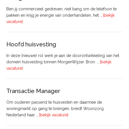
Ben jij commercieel gedreven, niet bang om de telefoon te
pakken en krijg je energie van onderhandelen, het …
[bekijk
overVastgoedadviseur
vacature]
–
Commercieel
Vastgoed
Hoofd huisvesting
In deze (nieuwe) rol werk je aan de doorontwikkeling van het
domein huisvesting binnen MorgenWijzer. Bron: …
[bekijk
overHoofd
vacature]
huisvesting
Transactie Manager
Om ouderen passend te huisvesten en daarmee de
woningmarkt op gang te brengen, breidt Woonzorg
overTransactie
Nederland haar …
[bekijk vacature]
Manager