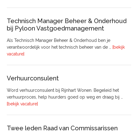
Bouw
Technisch Manager Beheer & Onderhoud
bij Pyloon Vastgoedmanagement
Als Technisch Manager Beheer & Onderhoud ben je
verantwoordelijk voor het technisch beheer van de …
[bekijk
overTechnisch
vacature]
Manager
Beheer
&
Verhuurconsulent
Onderhoud
bij
Word verhuurconsulent bij Rijnhart Wonen. Begeleid het
Pyloon
verhuurproces, help huurders goed op weg en draag bij …
Vastgoedmanagement
overVerhuurconsulent
[bekijk vacature]
Twee leden Raad van Commissarissen