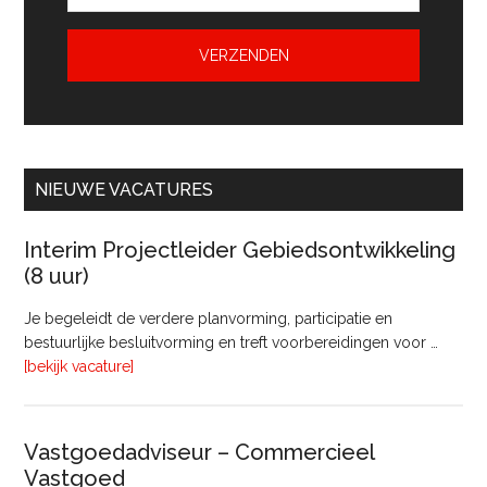
NIEUWE VACATURES
Interim Projectleider Gebiedsontwikkeling
(8 uur)
Je begeleidt de verdere planvorming, participatie en
bestuurlijke besluitvorming en treft voorbereidingen voor …
overInterim
[bekijk vacature]
Projectleider
Gebiedsontwikkeling
(8
Vastgoedadviseur – Commercieel
uur)
Vastgoed