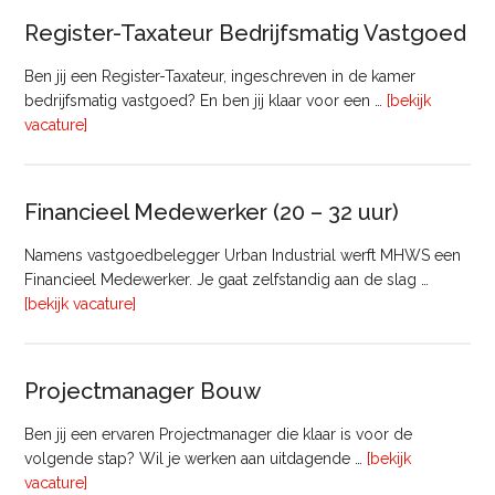
Register-Taxateur Bedrijfsmatig Vastgoed
Ben jij een Register-Taxateur, ingeschreven in de kamer
bedrijfsmatig vastgoed? En ben jij klaar voor een …
[bekijk
overRegister-
vacature]
Taxateur
Bedrijfsmatig
Vastgoed
Financieel Medewerker (20 – 32 uur)
Namens vastgoedbelegger Urban Industrial werft MHWS een
Financieel Medewerker. Je gaat zelfstandig aan de slag …
overFinancieel
[bekijk vacature]
Medewerker
(20
–
Projectmanager Bouw
32
uur)
Ben jij een ervaren Projectmanager die klaar is voor de
volgende stap? Wil je werken aan uitdagende …
[bekijk
overProjectmanager
vacature]