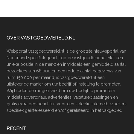
Footer
OVER VASTGOEDWERELD.NL
Webportal vastgoedwereld.nl is de grootste nieuwsportal van
Nederland specifiek gericht op de vastgoedbrache. Met een
unieke positie in de markt en inmiddels een gemiddeld aantal
bezoekers van 68.000 en gemiddeld aantal pageviews van
ruim 150.000 per maand, is vastgoedwereld.nl een
uitstekende manier om uw bedrijf of instelling te promoten.
Wij bieden de mogelijkheid om uw bedrijf te promotem
middels advertorials, advertenties, vacatureplaatsingen en
gratis extra persberichten voor een selectie internetbezoekers
specifiek geïnteresseerd en/of gerelateerd in het vakgebied.
RECENT