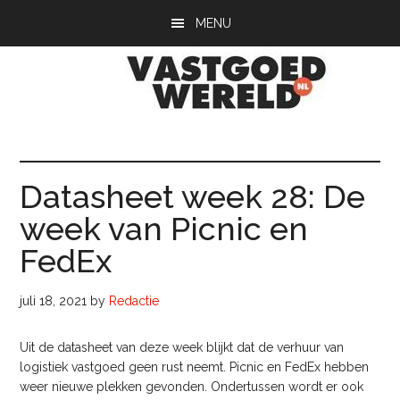
Door
Spring
Spring
MENU
naar
naar
naar
de
de
de
hoofd
eerste
voettekst
inhoud
sidebar
Vastgoedwerel
vastgoedwereld.nl
Datasheet week 28: De
week van Picnic en
FedEx
juli 18, 2021
by
Redactie
Uit de datasheet van deze week blijkt dat de verhuur van
logistiek vastgoed geen rust neemt. Picnic en FedEx hebben
weer nieuwe plekken gevonden. Ondertussen wordt er ook