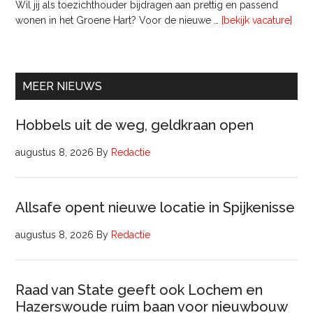
Wil jij als toezichthouder bijdragen aan prettig en passend
ove
wonen in het Groene Hart? Voor de nieuwe …
[bekijk vacature]
lede
Raa
van
Comm
MEER NIEUWS
Hobbels uit de weg, geldkraan open
augustus 8, 2026
By
Redactie
Allsafe opent nieuwe locatie in Spijkenisse
augustus 8, 2026
By
Redactie
Raad van State geeft ook Lochem en
Hazerswoude ruim baan voor nieuwbouw