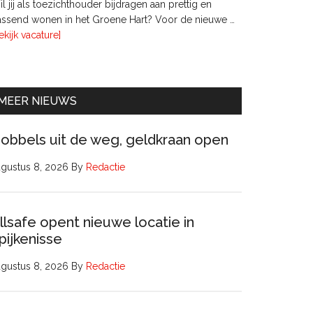
l jij als toezichthouder bijdragen aan prettig en
ssend wonen in het Groene Hart? Voor de nieuwe …
overTwee
ekijk vacature]
leden
Raad
van
Commissarissen
MEER NIEUWS
obbels uit de weg, geldkraan open
gustus 8, 2026
By
Redactie
llsafe opent nieuwe locatie in
pijkenisse
gustus 8, 2026
By
Redactie