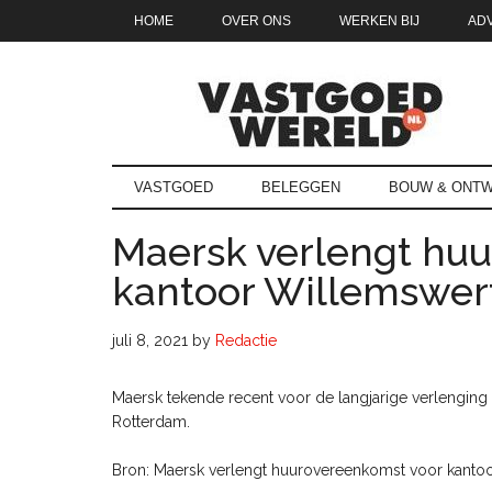
Door
Skip
Spring
Spring
HOME
OVER ONS
WERKEN BIJ
AD
naar
to
naar
naar
de
secondary
de
de
hoofd
menu
eerste
voettekst
inhoud
sidebar
Vastgoedwe
vastgoedwereld.nl
VASTGOED
BELEGGEN
BOUW & ONTW
Maersk verlengt hu
kantoor Willemswer
juli 8, 2021
by
Redactie
Maersk tekende recent voor de langjarige verlengin
Rotterdam.
Bron: Maersk verlengt huurovereenkomst voor kantoo