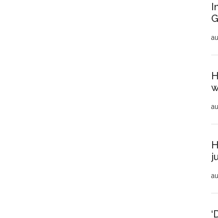
I
G
au
H
w
au
H
j
au
‘