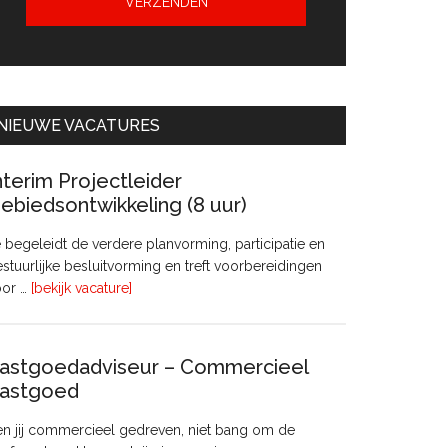
NIEUWE VACATURES
nterim Projectleider
ebiedsontwikkeling (8 uur)
 begeleidt de verdere planvorming, participatie en
stuurlijke besluitvorming en treft voorbereidingen
overInterim
oor …
[bekijk vacature]
Projectleider
Gebiedsontwikkeling
(8
astgoedadviseur – Commercieel
uur)
astgoed
n jij commercieel gedreven, niet bang om de