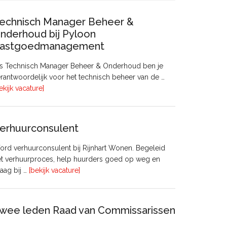
echnisch Manager Beheer &
nderhoud bij Pyloon
astgoedmanagement
ls Technisch Manager Beheer & Onderhoud ben je
rantwoordelijk voor het technisch beheer van de …
overTechnisch
ekijk vacature]
Manager
Beheer
&
erhuurconsulent
Onderhoud
bij
rd verhuurconsulent bij Rijnhart Wonen. Begeleid
Pyloon
et verhuurproces, help huurders goed op weg en
Vastgoedmanagement
overVerhuurconsulent
aag bij …
[bekijk vacature]
wee leden Raad van Commissarissen