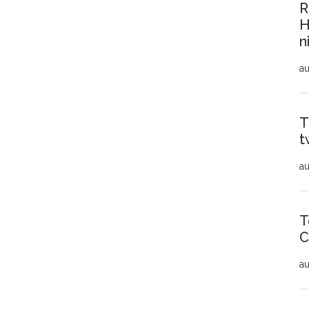
R
H
n
au
T
t
au
T
C
au