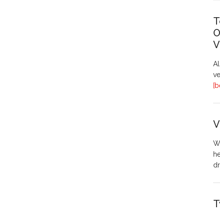
T
O
V
A
ve
[b
V
Wo
h
dr
T