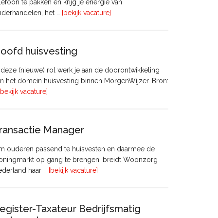
lefoon te pakken en krijg je energie van
overVastgoedadviseur
nderhandelen, het …
[bekijk vacature]
–
Commercieel
Vastgoed
oofd huisvesting
 deze (nieuwe) rol werk je aan de doorontwikkeling
n het domein huisvesting binnen MorgenWijzer. Bron:
overHoofd
[bekijk vacature]
huisvesting
ransactie Manager
m ouderen passend te huisvesten en daarmee de
oningmarkt op gang te brengen, breidt Woonzorg
overTransactie
ederland haar …
[bekijk vacature]
Manager
egister-Taxateur Bedrijfsmatig