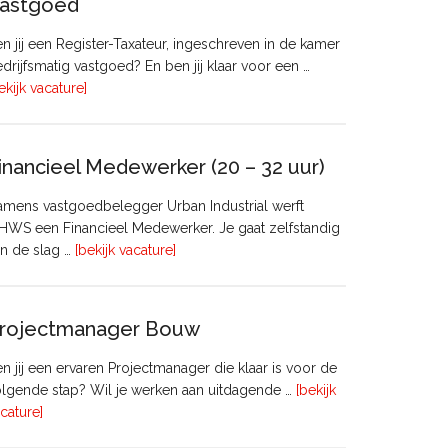
astgoed
n jij een Register-Taxateur, ingeschreven in de kamer
drijfsmatig vastgoed? En ben jij klaar voor een …
overRegister-
ekijk vacature]
Taxateur
Bedrijfsmatig
Vastgoed
inancieel Medewerker (20 – 32 uur)
mens vastgoedbelegger Urban Industrial werft
WS een Financieel Medewerker. Je gaat zelfstandig
overFinancieel
n de slag …
[bekijk vacature]
Medewerker
(20
–
rojectmanager Bouw
32
uur)
n jij een ervaren Projectmanager die klaar is voor de
lgende stap? Wil je werken aan uitdagende …
[bekijk
overProjectmanager
cature]
Bouw