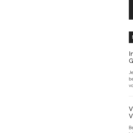
I
G
Je
be
v
V
V
Be