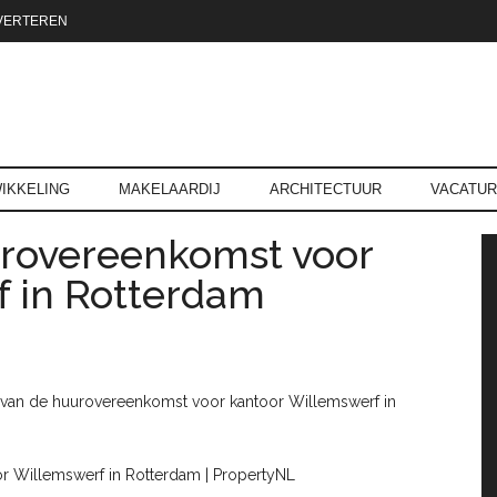
VERTEREN
reld.nl
IKKELING
MAKELAARDIJ
ARCHITECTUUR
VACATU
urovereenkomst voor
P
f in Rotterdam
g van de huurovereenkomst voor kantoor Willemswerf in
r Willemswerf in Rotterdam | PropertyNL