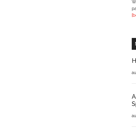
Wi
pa
[b
H
au
A
S
au