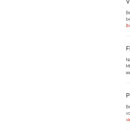
V
Be
be
[b
F
Na
MH
aa
P
Be
vo
va