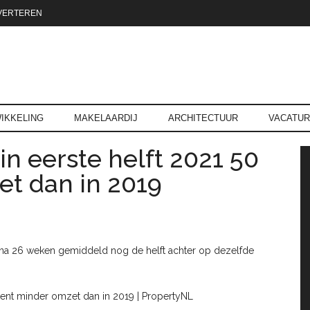
VERTEREN
reld.nl
IKKELING
MAKELAARDIJ
ARCHITECTUUR
VACATU
n eerste helft 2021 50
P
t dan in 2019
 na 26 weken gemiddeld nog de helft achter op dezelfde
cent minder omzet dan in 2019 | PropertyNL