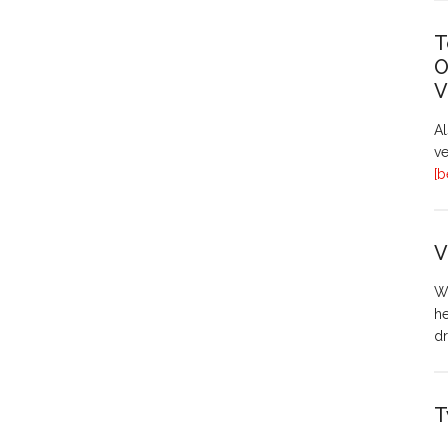
T
O
V
A
ve
[b
V
Wo
h
dr
T