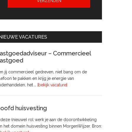
NIEUWE VACATURES
astgoedadviseur – Commercieel
astgoed
n jij commercieel gedreven, niet bang om de
lefoon te pakken en krijg je energie van
overVastgoedadviseur
nderhandelen, het …
[bekijk vacature]
–
Commercieel
Vastgoed
oofd huisvesting
 deze (nieuwe) rol werk je aan de doorontwikkeling
n het domein huisvesting binnen MorgenWijzer. Bron: