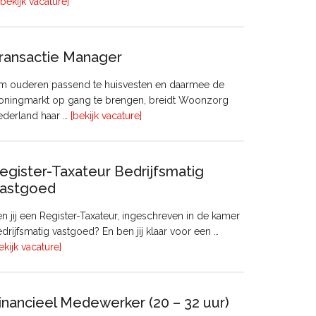
overHoofd
[bekijk vacature]
huisvesting
ransactie Manager
m ouderen passend te huisvesten en daarmee de
oningmarkt op gang te brengen, breidt Woonzorg
overTransactie
ederland haar …
[bekijk vacature]
Manager
egister-Taxateur Bedrijfsmatig
astgoed
n jij een Register-Taxateur, ingeschreven in de kamer
drijfsmatig vastgoed? En ben jij klaar voor een …
overRegister-
ekijk vacature]
Taxateur
Bedrijfsmatig
Vastgoed
inancieel Medewerker (20 – 32 uur)