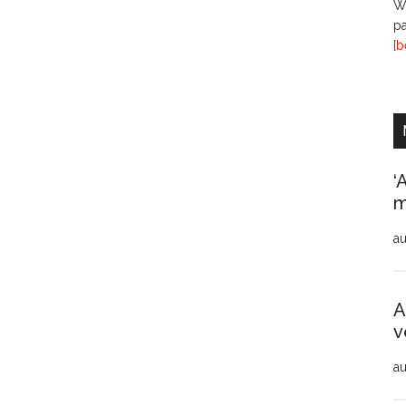
Wi
pa
[b
‘
m
au
A
v
au