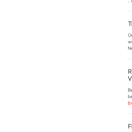
…
T
O
w
N
R
V
Be
be
[b
F