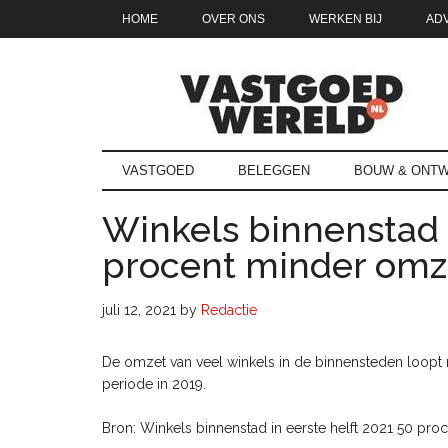
Door
Skip
Spring
Spring
HOME
OVER ONS
WERKEN BIJ
AD
naar
to
naar
naar
de
secondary
de
de
hoofd
menu
eerste
voettekst
inhoud
sidebar
Vastgoedwe
vastgoedwereld.nl
VASTGOED
BELEGGEN
BOUW & ONTW
Winkels binnenstad i
procent minder omze
juli 12, 2021
by
Redactie
De omzet van veel winkels in de binnensteden loopt
periode in 2019.
Bron: Winkels binnenstad in eerste helft 2021 50 pro