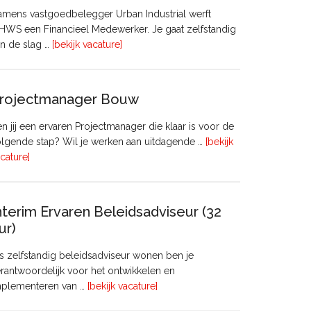
mens vastgoedbelegger Urban Industrial werft
WS een Financieel Medewerker. Je gaat zelfstandig
overFinancieel
n de slag …
[bekijk vacature]
Medewerker
(20
–
rojectmanager Bouw
32
uur)
n jij een ervaren Projectmanager die klaar is voor de
lgende stap? Wil je werken aan uitdagende …
[bekijk
overProjectmanager
cature]
Bouw
nterim Ervaren Beleidsadviseur (32
ur)
s zelfstandig beleidsadviseur wonen ben je
rantwoordelijk voor het ontwikkelen en
overInterim
mplementeren van …
[bekijk vacature]
Ervaren