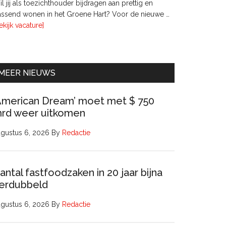
l jij als toezichthouder bijdragen aan prettig en
ssend wonen in het Groene Hart? Voor de nieuwe …
overTwee
ekijk vacature]
leden
Raad
van
Commissarissen
MEER NIEUWS
American Dream’ moet met $ 750
rd weer uitkomen
gustus 6, 2026
By
Redactie
antal fastfoodzaken in 20 jaar bijna
erdubbeld
gustus 6, 2026
By
Redactie