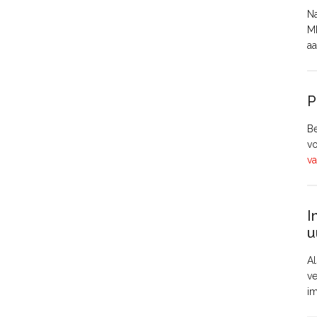
Na
MH
aa
P
Be
vo
va
I
u
Al
ve
i