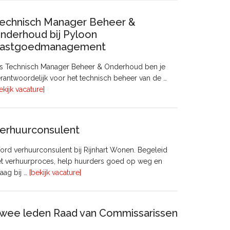
Beleidsadviseur
(32
echnisch Manager Beheer &
uur)
nderhoud bij Pyloon
astgoedmanagement
ls Technisch Manager Beheer & Onderhoud ben je
rantwoordelijk voor het technisch beheer van de …
overTechnisch
ekijk vacature]
Manager
Beheer
&
erhuurconsulent
Onderhoud
bij
rd verhuurconsulent bij Rijnhart Wonen. Begeleid
Pyloon
et verhuurproces, help huurders goed op weg en
Vastgoedmanagement
overVerhuurconsulent
aag bij …
[bekijk vacature]
wee leden Raad van Commissarissen