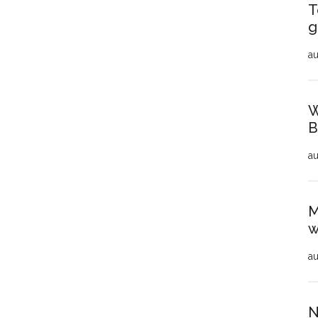
T
g
au
W
B
au
M
w
au
N