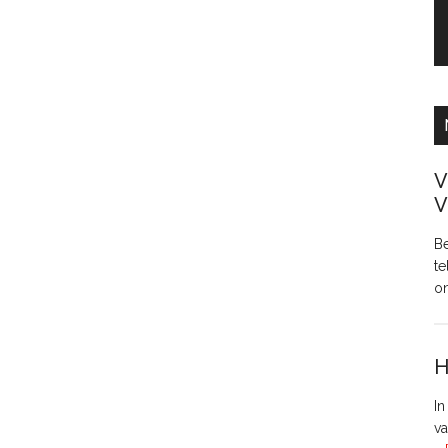
V
V
Be
te
o
H
In
va