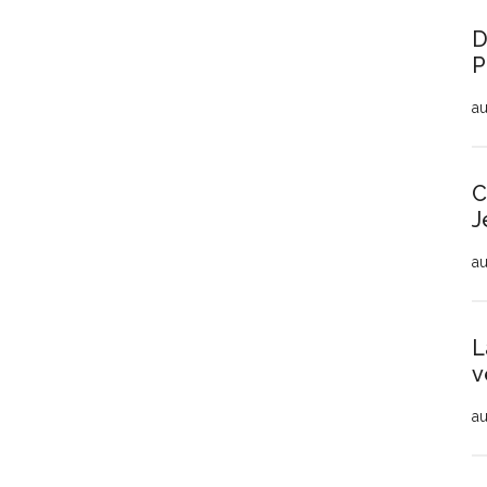
D
P
au
C
J
au
L
v
au