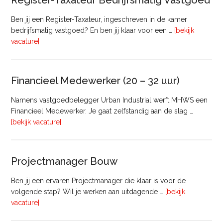
Register-Taxateur Bedrijfsmatig Vastgoed
Ben jij een Register-Taxateur, ingeschreven in de kamer
bedrijfsmatig vastgoed? En ben jij klaar voor een …
[bekijk
overRegister-
vacature]
Taxateur
Bedrijfsmatig
Vastgoed
Financieel Medewerker (20 – 32 uur)
Namens vastgoedbelegger Urban Industrial werft MHWS een
Financieel Medewerker. Je gaat zelfstandig aan de slag …
overFinancieel
[bekijk vacature]
Medewerker
(20
–
Projectmanager Bouw
32
uur)
Ben jij een ervaren Projectmanager die klaar is voor de
volgende stap? Wil je werken aan uitdagende …
[bekijk
overProjectmanager
vacature]
Bouw