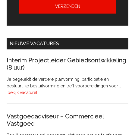
NIEUWE VACATURES
Interim Projectleider Gebiedsontwikkeling
(8 uur)
Je begeleidt de verdere planvorming, participatie en
bestuurlijke besluitvorming en treft voorbereidingen voor …
overInterim
[bekijk vacature]
Projectleider
Gebiedsontwikkeling
(8
Vastgoedadviseur – Commercieel
uur)
Vastgoed