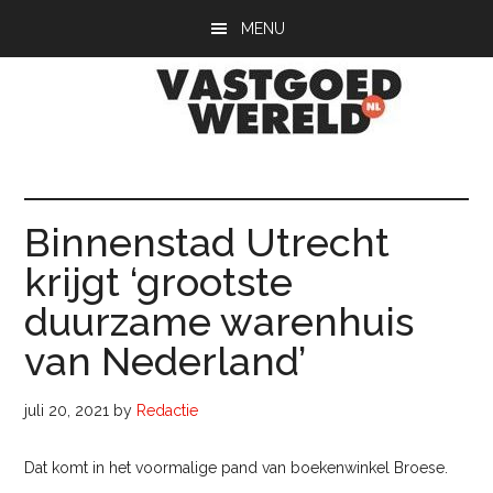
Door
Spring
Spring
MENU
naar
naar
naar
de
de
de
hoofd
eerste
voettekst
inhoud
sidebar
Vastgoedwerel
vastgoedwereld.nl
Binnenstad Utrecht
krijgt ‘grootste
duurzame warenhuis
van Nederland’
juli 20, 2021
by
Redactie
Dat komt in het voormalige pand van boekenwinkel Broese.