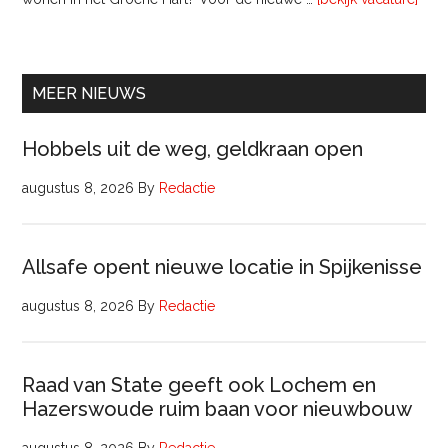
lede
Raa
van
Comm
MEER NIEUWS
Hobbels uit de weg, geldkraan open
augustus 8, 2026
By
Redactie
Allsafe opent nieuwe locatie in Spijkenisse
augustus 8, 2026
By
Redactie
Raad van State geeft ook Lochem en
Hazerswoude ruim baan voor nieuwbouw