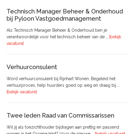
Technisch Manager Beheer & Onderhoud
bij Pyloon Vastgoedmanagement
Als Technisch Manager Beheer & Onderhoud ben je
verantwoordelijk voor het technisch beheer van de …
[bekijk
overTechnisch
vacature]
Manager
Beheer
&
Verhuurconsulent
Onderhoud
bij
Word verhuurconsulent bij Rijnhart Wonen. Begeleid het
Pyloon
verhuurproces, help huurders goed op weg en draag bij …
Vastgoedmanagement
overVerhuurconsulent
[bekijk vacature]
Twee leden Raad van Commissarissen
Wil jij als toezichthouder bijdragen aan prettig en passend
ove
wonen in het Groene Hart? Voor de nieuwe …
[bekijk vacature]