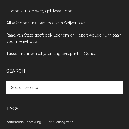
Hobbels uit de weg, geldkraan open
Allsafe opent nieuwe locatie in Spijkenisse
Raad van State geeft ook Lochem en Hazerswoude ruim baan
voor nieuwbouw
Tussenmuur winkel jarenlang twistpunt in Gouda
SEARCH
Search
the
site
...
TAGS
haltermodel
inbreiding
PBL
winkelleegstand