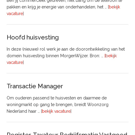
Ben jij commercieel gedreven, niet bang om de telefoon te
pakken en krijg je energie van onderhandelen, het …
[bekijk
overVastgoedadviseur
vacature]
–
Commercieel
Vastgoed
Hoofd huisvesting
In deze (nieuwe) rol werk je aan de doorontwikkeling van het
domein huisvesting binnen MorgenWijzer. Bron: …
[bekijk
overHoofd
vacature]
huisvesting
Transactie Manager
Om ouderen passend te huisvesten en daarmee de
woningmarkt op gang te brengen, breidt Woonzorg
overTransactie
Nederland haar …
[bekijk vacature]
Manager