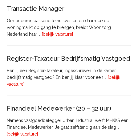
Transactie Manager
Om ouderen passend te huisvesten en daarmee de
woningmarkt op gang te brengen, breidt Woonzorg
overTransactie
Nederland haar …
[bekijk vacature]
Manager
Register-Taxateur Bedrijfsmatig Vastgoed
Ben jij een Register-Taxateur, ingeschreven in de kamer
bedrijfsmatig vastgoed? En ben jij klaar voor een …
[bekijk
overRegister-
vacature]
Taxateur
Bedrijfsmatig
Vastgoed
Financieel Medewerker (20 – 32 uur)
Namens vastgoedbelegger Urban Industrial werft MHWS een
Financieel Medewerker. Je gaat zelfstandig aan de slag …
overFinancieel
[bekijk vacature]