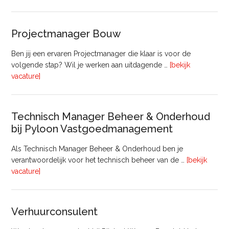
Medewerker
(20
–
Projectmanager Bouw
32
uur)
Ben jij een ervaren Projectmanager die klaar is voor de
volgende stap? Wil je werken aan uitdagende …
[bekijk
overProjectmanager
vacature]
Bouw
Technisch Manager Beheer & Onderhoud
bij Pyloon Vastgoedmanagement
Als Technisch Manager Beheer & Onderhoud ben je
verantwoordelijk voor het technisch beheer van de …
[bekijk
overTechnisch
vacature]
Manager
Beheer
&
Verhuurconsulent
Onderhoud
bij