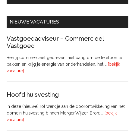
NIEUWE VACATURES
Vastgoedadviseur – Commercieel
Vastgoed
Ben jij commercieel gedreven, niet bang om de telefoon te
pakken en krijg je energie van onderhandelen, het …
[bekijk
overVastgoedadviseur
vacature]
–
Commercieel
Vastgoed
Hoofd huisvesting
In deze (nieuwe) rol werk je aan de doorontwikkeling van het
domein huisvesting binnen MorgenWijzer. Bron: …
[bekijk
overHoofd
vacature]
huisvesting