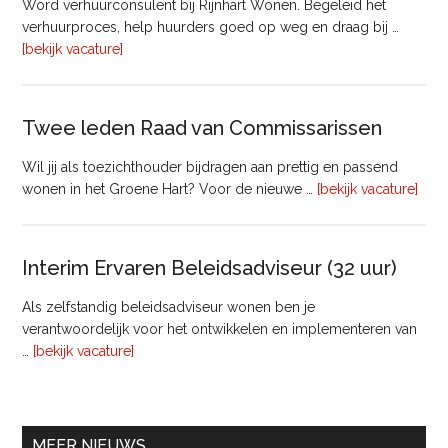
Word verhuurconsulent bij Rijnhart Wonen. Begeleid het
Pyloon
verhuurproces, help huurders goed op weg en draag bij …
Vastgoedmanagement
overVerhuurconsulent
[bekijk vacature]
Twee leden Raad van Commissarissen
Wil jij als toezichthouder bijdragen aan prettig en passend
ove
wonen in het Groene Hart? Voor de nieuwe …
[bekijk vacature]
lede
Raa
van
Interim Ervaren Beleidsadviseur (32 uur)
Comm
Als zelfstandig beleidsadviseur wonen ben je
verantwoordelijk voor het ontwikkelen en implementeren van
overInterim
…
[bekijk vacature]
Ervaren
Beleidsadviseur
(32
uur)
MEER NIEUWS