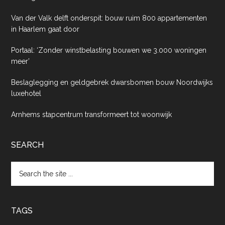
Van der Valk delft onderspit: bouw ruim 800 appartementen
in Haarlem gaat door
Portaal: ‘Zonder winstbelasting bouwen we 3.000 woningen
meer’
Beslaglegging en geldgebrek dwarsbomen bouw Noordwijks
luxehotel
Arnhems stapcentrum transformeert tot woonwijk
SEARCH
Search
the
site
...
TAGS