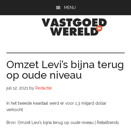
Door
Spring
Spring
MENU
naar
naar
naar
de
de
de
hoofd
eerste
voettekst
inhoud
sidebar
Vastgoedwerel
vastgoedwereld.nl
Omzet Levi’s bijna terug
op oude niveau
juli 12, 2021
by
Redactie
In het tweede kwartaal werd er voor 1,3 miljard dollar
verkocht.
Bron: Omzet Levi’s bijna terug op oude niveau | Retailtrends