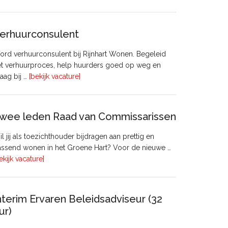
Manager
Beheer
&
erhuurconsulent
Onderhoud
bij
rd verhuurconsulent bij Rijnhart Wonen. Begeleid
Pyloon
et verhuurproces, help huurders goed op weg en
Vastgoedmanagement
overVerhuurconsulent
aag bij …
[bekijk vacature]
wee leden Raad van Commissarissen
l jij als toezichthouder bijdragen aan prettig en
ssend wonen in het Groene Hart? Voor de nieuwe …
overTwee
ekijk vacature]
leden
Raad
van
nterim Ervaren Beleidsadviseur (32
Commissarissen
ur)