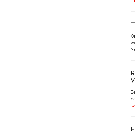
…
T
O
w
N
R
V
Be
be
[b
F