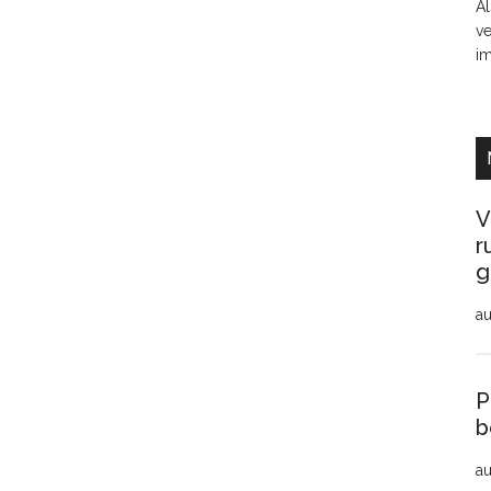
Al
ve
i
V
r
g
au
P
b
au