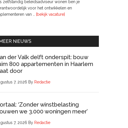
s zelfstandig beleidsadviseur wonen ben je
rantwoordelijk voor het ontwikkelen en
overInterim
mplementeren van …
[bekijk vacature]
Ervaren
Beleidsadviseur
(32
uur)
MEER NIEUWS
an der Valk delft onderspit: bouw
uim 800 appartementen in Haarlem
aat door
gustus 7, 2026
By
Redactie
ortaal: ‘Zonder winstbelasting
ouwen we 3.000 woningen meer’
gustus 7, 2026
By
Redactie