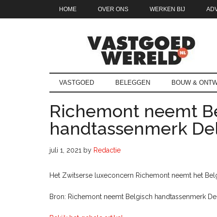
Door
Skip
Spring
Spring
HOME
OVER ONS
WERKEN BIJ
AD
naar
to
naar
naar
de
secondary
de
de
hoofd
menu
eerste
voettekst
inhoud
sidebar
Vastgoedwe
vastgoedwereld.nl
VASTGOED
BELEGGEN
BOUW & ONTW
Richemont neemt Be
handtassenmerk Del
juli 1, 2021
by
Redactie
Het Zwitserse luxeconcern Richemont neemt het Bel
Bron: Richemont neemt Belgisch handtassenmerk Delv