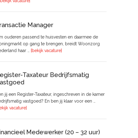
overHoofd
[bekijk vacature]
huisvesting
ransactie Manager
m ouderen passend te huisvesten en daarmee de
oningmarkt op gang te brengen, breidt Woonzorg
overTransactie
ederland haar …
[bekijk vacature]
Manager
egister-Taxateur Bedrijfsmatig
astgoed
n jij een Register-Taxateur, ingeschreven in de kamer
drijfsmatig vastgoed? En ben jij klaar voor een …
overRegister-
ekijk vacature]
Taxateur
Bedrijfsmatig
Vastgoed
inancieel Medewerker (20 – 32 uur)