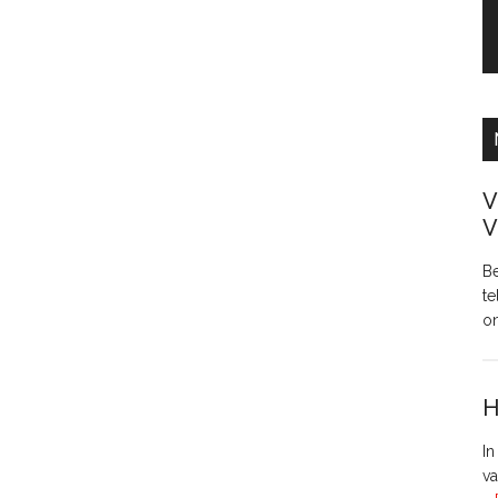
V
V
Be
te
o
H
In
va