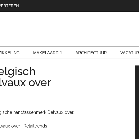
VERTEREN
reld.nl
IKKELING
MAKELAARDIJ
ARCHITECTUUR
VACATU
lgisch
P
vaux over
gische handtassenmerk Delvaux over.
aux over | Retailtrends