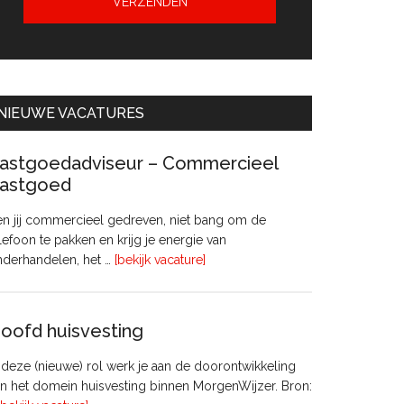
NIEUWE VACATURES
astgoedadviseur – Commercieel
astgoed
n jij commercieel gedreven, niet bang om de
lefoon te pakken en krijg je energie van
overVastgoedadviseur
nderhandelen, het …
[bekijk vacature]
–
Commercieel
Vastgoed
oofd huisvesting
 deze (nieuwe) rol werk je aan de doorontwikkeling
n het domein huisvesting binnen MorgenWijzer. Bron: