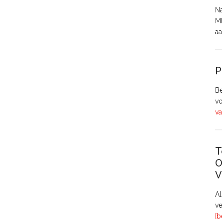
Na
MH
aa
P
Be
vo
va
T
O
V
A
ve
[b