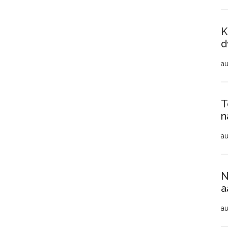
K
d
au
T
n
au
N
a
au