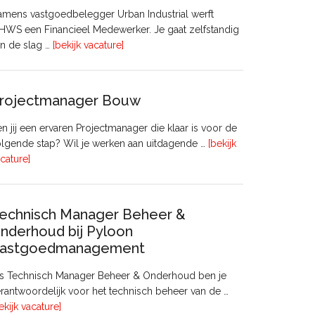
mens vastgoedbelegger Urban Industrial werft
WS een Financieel Medewerker. Je gaat zelfstandig
overFinancieel
n de slag …
[bekijk vacature]
Medewerker
(20
–
rojectmanager Bouw
32
uur)
n jij een ervaren Projectmanager die klaar is voor de
lgende stap? Wil je werken aan uitdagende …
[bekijk
overProjectmanager
cature]
Bouw
echnisch Manager Beheer &
nderhoud bij Pyloon
astgoedmanagement
ls Technisch Manager Beheer & Onderhoud ben je
rantwoordelijk voor het technisch beheer van de …
overTechnisch
ekijk vacature]