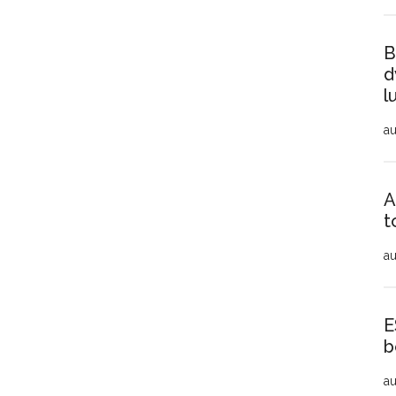
B
d
l
au
A
t
au
E
b
au