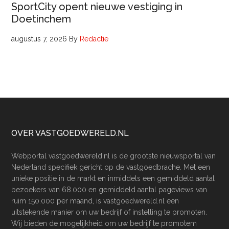
SportCity opent nieuwe vestiging in
Doetinchem
augustus 7, 2026
By
Redactie
Footer
OVER VASTGOEDWERELD.NL
Webportal vastgoedwereld.nl is de grootste nieuwsportal van
Nederland specifiek gericht op de vastgoedbrache. Met een
unieke positie in de markt en inmiddels een gemiddeld aantal
bezoekers van 68.000 en gemiddeld aantal pageviews van
ruim 150.000 per maand, is vastgoedwereld.nl een
uitstekende manier om uw bedrijf of instelling te promoten.
Wij bieden de mogelijkheid om uw bedrijf te promotem