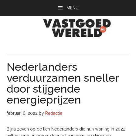
Door
Spring
Spring
MENU
naar
naar
naar
de
de
de
hoofd
eerste
voettekst
inhoud
sidebar
Vastgoedwerel
vastgoedwereld.nl
Nederlanders
verduurzamen sneller
door stijgende
energieprijzen
februari 6, 2022
by
Redactie
Bijna zeven op de tien Nederlanders die hun woning in 2022
willen verduurzamen, doen dit vanwege de stijgende