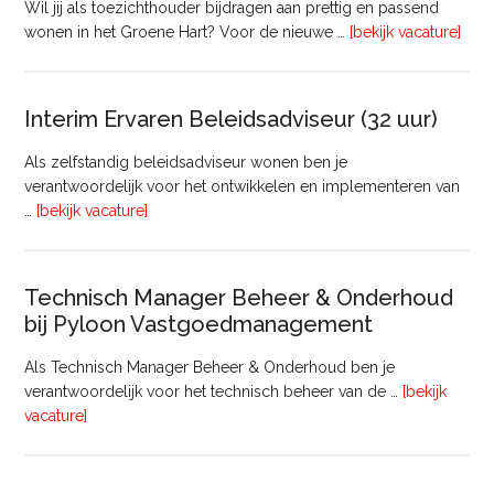
Wil jij als toezichthouder bijdragen aan prettig en passend
ove
wonen in het Groene Hart? Voor de nieuwe …
[bekijk vacature]
lede
Raa
van
Interim Ervaren Beleidsadviseur (32 uur)
Comm
Als zelfstandig beleidsadviseur wonen ben je
verantwoordelijk voor het ontwikkelen en implementeren van
overInterim
…
[bekijk vacature]
Ervaren
Beleidsadviseur
(32
Technisch Manager Beheer & Onderhoud
uur)
bij Pyloon Vastgoedmanagement
Als Technisch Manager Beheer & Onderhoud ben je
verantwoordelijk voor het technisch beheer van de …
[bekijk
overTechnisch
vacature]
Manager
Beheer
&