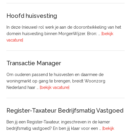
Commercieel
Vastgoed
Hoofd huisvesting
In deze (nieuwe) rol werk je aan de doorontwikkeling van het
domein huisvesting binnen MorgenWijzer. Bron: …
[bekijk
overHoofd
vacature]
huisvesting
Transactie Manager
Om ouderen passend te huisvesten en daarmee de
woningmarkt op gang te brengen, breidt Woonzorg
overTransactie
Nederland haar …
[bekijk vacature]
Manager
Register-Taxateur Bedrijfsmatig Vastgoed
Ben jij een Register-Taxateur, ingeschreven in de kamer
bedrijfsmatig vastgoed? En ben jij klaar voor een …
[bekijk