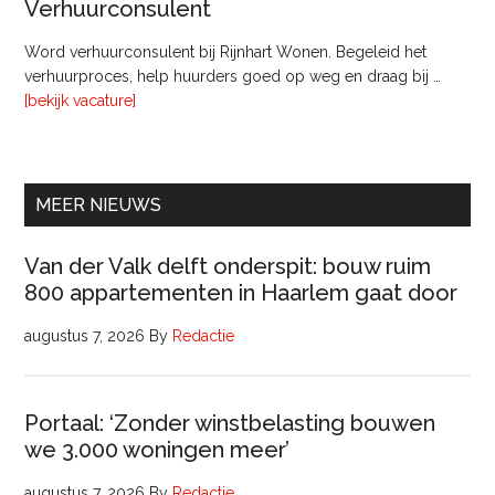
Verhuurconsulent
Onderhoud
bij
Word verhuurconsulent bij Rijnhart Wonen. Begeleid het
Pyloon
verhuurproces, help huurders goed op weg en draag bij …
Vastgoedmanagement
overVerhuurconsulent
[bekijk vacature]
MEER NIEUWS
Van der Valk delft onderspit: bouw ruim
800 appartementen in Haarlem gaat door
augustus 7, 2026
By
Redactie
Portaal: ‘Zonder winstbelasting bouwen
we 3.000 woningen meer’
augustus 7, 2026
By
Redactie