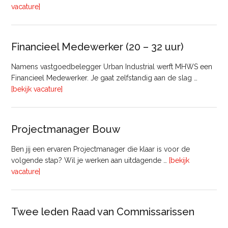
overRegister-
vacature]
Taxateur
Bedrijfsmatig
Vastgoed
Financieel Medewerker (20 – 32 uur)
Namens vastgoedbelegger Urban Industrial werft MHWS een
Financieel Medewerker. Je gaat zelfstandig aan de slag …
overFinancieel
[bekijk vacature]
Medewerker
(20
–
Projectmanager Bouw
32
uur)
Ben jij een ervaren Projectmanager die klaar is voor de
volgende stap? Wil je werken aan uitdagende …
[bekijk
overProjectmanager
vacature]
Bouw
Twee leden Raad van Commissarissen