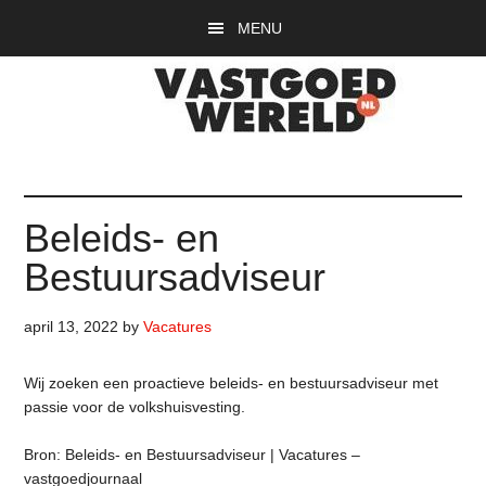
Door
Spring
Spring
MENU
naar
naar
naar
de
de
de
hoofd
eerste
voettekst
inhoud
sidebar
Vastgoedwereld
vastgoedwereld.nl
Beleids- en
Bestuursadviseur
april 13, 2022
by
Vacatures
Wij zoeken een proactieve beleids- en bestuursadviseur met
passie voor de volkshuisvesting.
Bron: Beleids- en Bestuursadviseur | Vacatures –
vastgoedjournaal