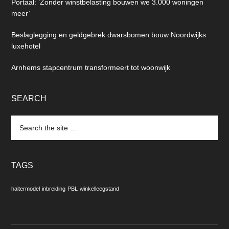
Portaal: ‘Zonder winstbelasting bouwen we 3.000 woningen
meer’
Beslaglegging en geldgebrek dwarsbomen bouw Noordwijks
luxehotel
Arnhems stapcentrum transformeert tot woonwijk
SEARCH
Search
the
site
...
TAGS
haltermodel
inbreiding
PBL
winkelleegstand