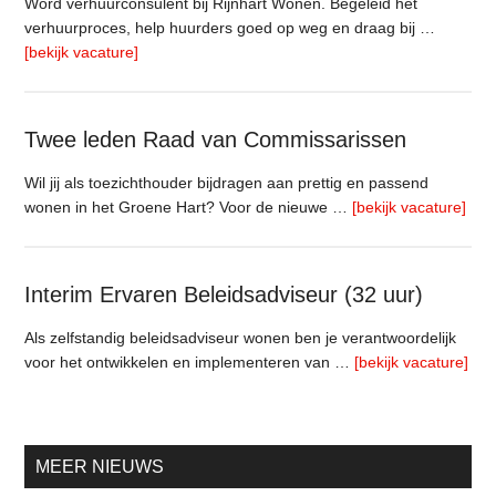
Word verhuurconsulent bij Rijnhart Wonen. Begeleid het
Pyloon
verhuurproces, help huurders goed op weg en draag bij …
Vastgoedmanagement
overVerhuurconsulent
[bekijk vacature]
Twee leden Raad van Commissarissen
Wil jij als toezichthouder bijdragen aan prettig en passend
ove
wonen in het Groene Hart? Voor de nieuwe …
[bekijk vacature]
led
Raa
van
Interim Ervaren Beleidsadviseur (32 uur)
Com
Als zelfstandig beleidsadviseur wonen ben je verantwoordelijk
ove
voor het ontwikkelen en implementeren van …
[bekijk vacature]
Erv
Bel
(32
uur
MEER NIEUWS