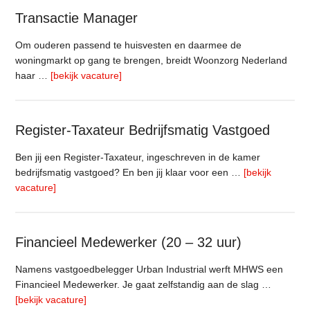
Transactie Manager
Om ouderen passend te huisvesten en daarmee de
woningmarkt op gang te brengen, breidt Woonzorg Nederland
overTransactie
haar …
[bekijk vacature]
Manager
Register-Taxateur Bedrijfsmatig Vastgoed
Ben jij een Register-Taxateur, ingeschreven in de kamer
bedrijfsmatig vastgoed? En ben jij klaar voor een …
[bekijk
overRegister-
vacature]
Taxateur
Bedrijfsmatig
Vastgoed
Financieel Medewerker (20 – 32 uur)
Namens vastgoedbelegger Urban Industrial werft MHWS een
Financieel Medewerker. Je gaat zelfstandig aan de slag …
overFinancieel
[bekijk vacature]