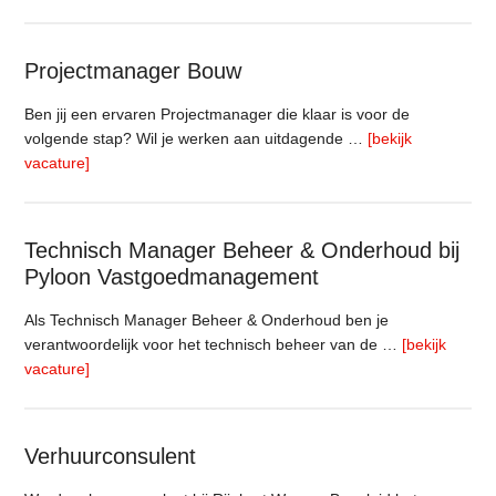
Medewerker
(20
–
Projectmanager Bouw
32
uur)
Ben jij een ervaren Projectmanager die klaar is voor de
volgende stap? Wil je werken aan uitdagende …
[bekijk
overProjectmanager
vacature]
Bouw
Technisch Manager Beheer & Onderhoud bij
Pyloon Vastgoedmanagement
Als Technisch Manager Beheer & Onderhoud ben je
verantwoordelijk voor het technisch beheer van de …
[bekijk
overTechnisch
vacature]
Manager
Beheer
&
Verhuurconsulent
Onderhoud
bij