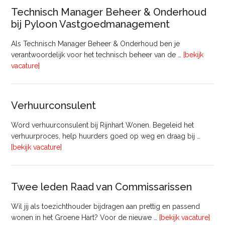
Technisch Manager Beheer & Onderhoud
bij Pyloon Vastgoedmanagement
Als Technisch Manager Beheer & Onderhoud ben je
verantwoordelijk voor het technisch beheer van de …
[bekijk
overTechnisch
vacature]
Manager
Beheer
&
Verhuurconsulent
Onderhoud
bij
Word verhuurconsulent bij Rijnhart Wonen. Begeleid het
Pyloon
verhuurproces, help huurders goed op weg en draag bij …
Vastgoedmanagement
overVerhuurconsulent
[bekijk vacature]
Twee leden Raad van Commissarissen
Wil jij als toezichthouder bijdragen aan prettig en passend
ove
wonen in het Groene Hart? Voor de nieuwe …
[bekijk vacature]