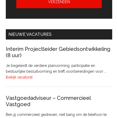
NIEUWE VACATURES
Interim Projectleider Gebiedsontwikkeling
(8 uur)
Je begeleidt de verdere planvorming, participatie en
bestuurlijke besluitvorming en treft voorbereidingen voor …
overInterim
[bekijk vacature]
Projectleider
Gebiedsontwikkeling
(8
Vastgoedadviseur – Commercieel
uur)
Vastgoed
Ben jij commercieel gedreven, niet bang om de telefoon te