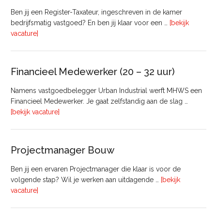
Ben jij een Register-Taxateur, ingeschreven in de kamer
bedrijfsmatig vastgoed? En ben jij klaar voor een …
[bekijk
overRegister-
vacature]
Taxateur
Bedrijfsmatig
Vastgoed
Financieel Medewerker (20 – 32 uur)
Namens vastgoedbelegger Urban Industrial werft MHWS een
Financieel Medewerker. Je gaat zelfstandig aan de slag …
overFinancieel
[bekijk vacature]
Medewerker
(20
–
Projectmanager Bouw
32
uur)
Ben jij een ervaren Projectmanager die klaar is voor de
volgende stap? Wil je werken aan uitdagende …
[bekijk
overProjectmanager
vacature]
Bouw