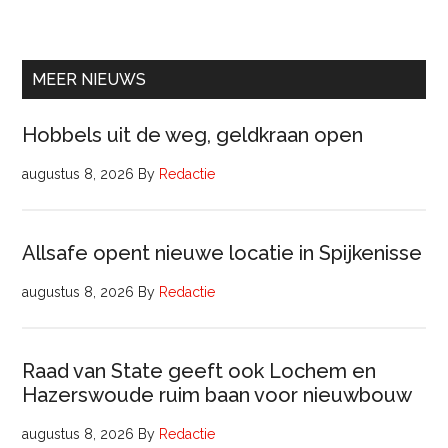
lede
Raa
van
Comm
MEER NIEUWS
Hobbels uit de weg, geldkraan open
augustus 8, 2026
By
Redactie
Allsafe opent nieuwe locatie in Spijkenisse
augustus 8, 2026
By
Redactie
Raad van State geeft ook Lochem en
Hazerswoude ruim baan voor nieuwbouw
augustus 8, 2026
By
Redactie