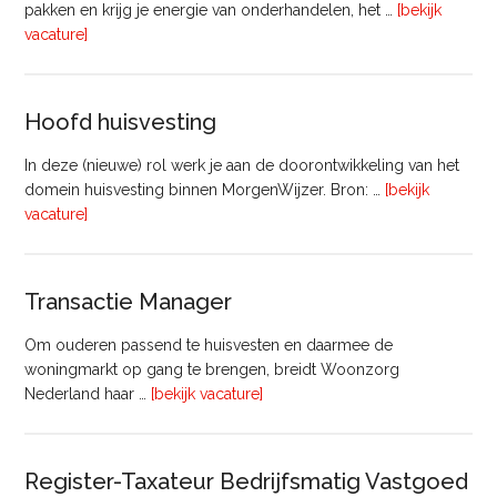
pakken en krijg je energie van onderhandelen, het …
[bekijk
overVastgoedadviseur
vacature]
–
Commercieel
Vastgoed
Hoofd huisvesting
In deze (nieuwe) rol werk je aan de doorontwikkeling van het
domein huisvesting binnen MorgenWijzer. Bron: …
[bekijk
overHoofd
vacature]
huisvesting
Transactie Manager
Om ouderen passend te huisvesten en daarmee de
woningmarkt op gang te brengen, breidt Woonzorg
overTransactie
Nederland haar …
[bekijk vacature]
Manager
Register-Taxateur Bedrijfsmatig Vastgoed