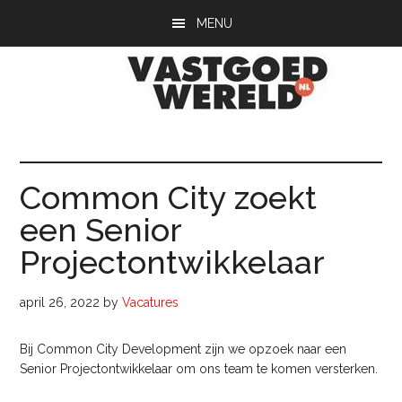
Door
Spring
Spring
MENU
naar
naar
naar
de
de
de
hoofd
eerste
voettekst
inhoud
sidebar
Vastgoedwerel
vastgoedwereld.nl
Common City zoekt
een Senior
Projectontwikkelaar
april 26, 2022
by
Vacatures
Bij Common City Development zijn we opzoek naar een
Senior Projectontwikkelaar om ons team te komen versterken.