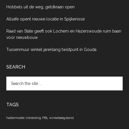
Hobbels uit de weg, geldkraan open
Allsafe opent nieuwe locatie in Spijkenisse
Raad van State geeft ook Lochem en Hazerswoude ruim baan
voor nieuwbouw
Tussenmuur winkel jarenlang twistpunt in Gouda
SEARCH
Search
the
site
...
TAGS
haltermodel
inbreiding
PBL
winkelleegstand