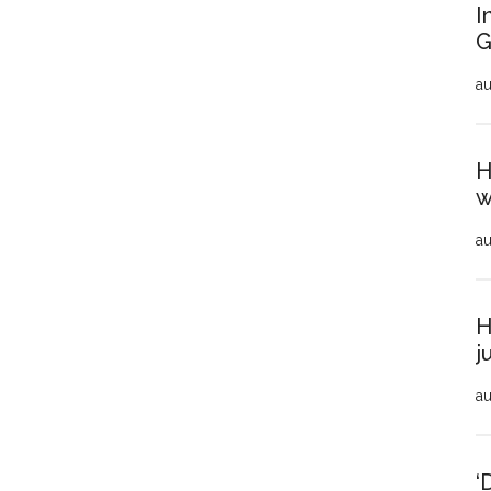
I
G
au
H
w
au
H
j
au
‘