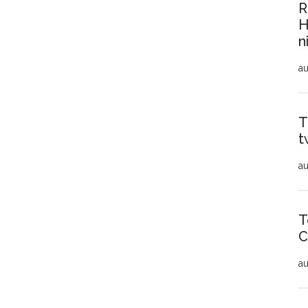
R
H
n
au
T
t
au
T
C
au