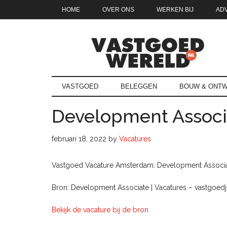
Door
Skip
Spring
Spring
HOME
OVER ONS
WERKEN BIJ
AD
naar
to
naar
naar
de
secondary
de
de
hoofd
menu
eerste
voettekst
inhoud
sidebar
Vastgoedwe
vastgoedwereld.nl
VASTGOED
BELEGGEN
BOUW & ONTW
Development Associ
februari 18, 2022
by
Vacatures
Vastgoed Vacature Amsterdam: Development Associate 
Bron: Development Associate | Vacatures – vastgoedj
Bekijk de vacature bij de bron