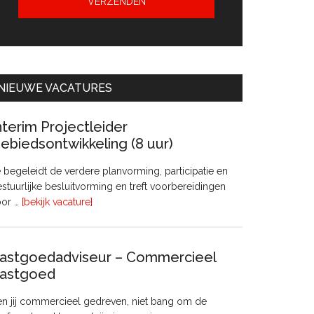
NIEUWE VACATURES
nterim Projectleider
ebiedsontwikkeling (8 uur)
 begeleidt de verdere planvorming, participatie en
stuurlijke besluitvorming en treft voorbereidingen
overInterim
oor …
[bekijk vacature]
Projectleider
Gebiedsontwikkeling
(8
astgoedadviseur – Commercieel
uur)
astgoed
n jij commercieel gedreven, niet bang om de