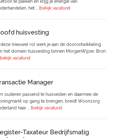
lefoon te pakken en krijg je energie van
overVastgoedadviseur
nderhandelen, het …
[bekijk vacature]
–
Commercieel
Vastgoed
oofd huisvesting
 deze (nieuwe) rol werk je aan de doorontwikkeling
n het domein huisvesting binnen MorgenWijzer. Bron:
overHoofd
[bekijk vacature]
huisvesting
ransactie Manager
m ouderen passend te huisvesten en daarmee de
oningmarkt op gang te brengen, breidt Woonzorg
overTransactie
ederland haar …
[bekijk vacature]
Manager
egister-Taxateur Bedrijfsmatig