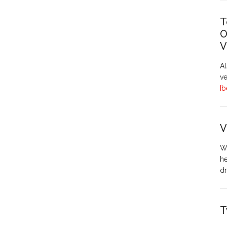
T
O
V
A
ve
[b
V
Wo
h
dr
T