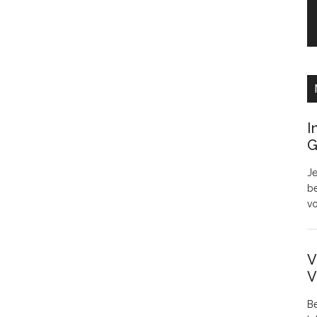
I
G
Je
be
v
V
V
Be