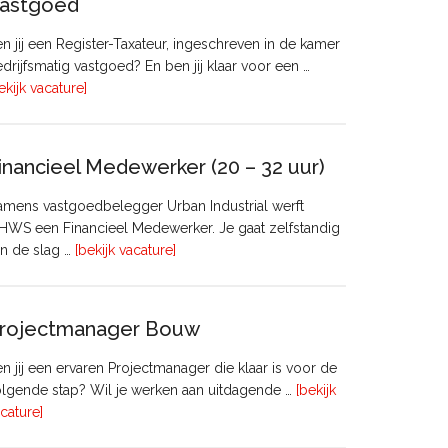
astgoed
n jij een Register-Taxateur, ingeschreven in de kamer
drijfsmatig vastgoed? En ben jij klaar voor een …
overRegister-
ekijk vacature]
Taxateur
Bedrijfsmatig
Vastgoed
inancieel Medewerker (20 – 32 uur)
mens vastgoedbelegger Urban Industrial werft
WS een Financieel Medewerker. Je gaat zelfstandig
overFinancieel
n de slag …
[bekijk vacature]
Medewerker
(20
–
rojectmanager Bouw
32
uur)
n jij een ervaren Projectmanager die klaar is voor de
lgende stap? Wil je werken aan uitdagende …
[bekijk
overProjectmanager
cature]
Bouw