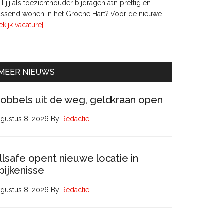
l jij als toezichthouder bijdragen aan prettig en
ssend wonen in het Groene Hart? Voor de nieuwe …
overTwee
ekijk vacature]
leden
Raad
van
Commissarissen
MEER NIEUWS
obbels uit de weg, geldkraan open
gustus 8, 2026
By
Redactie
llsafe opent nieuwe locatie in
pijkenisse
gustus 8, 2026
By
Redactie