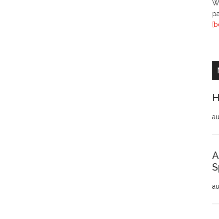
Wi
pa
[b
H
au
A
S
au