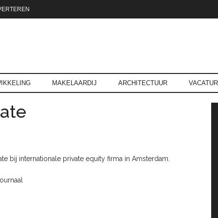
VERTEREN
reld.nl
IKKELING
MAKELAARDIJ
ARCHITECTUUR
VACATU
ate
P
bij internationale private equity firma in Amsterdam.
ournaal