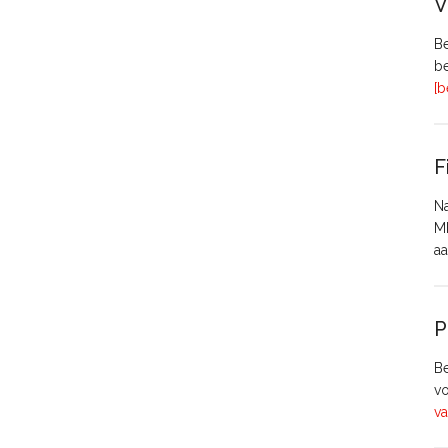
V
Be
be
[b
F
Na
MH
aa
P
Be
vo
va