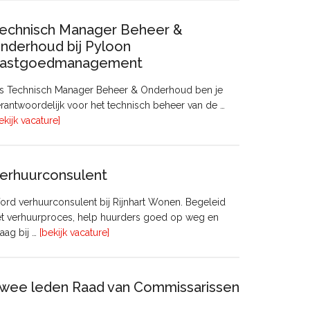
echnisch Manager Beheer &
nderhoud bij Pyloon
astgoedmanagement
ls Technisch Manager Beheer & Onderhoud ben je
rantwoordelijk voor het technisch beheer van de …
overTechnisch
ekijk vacature]
Manager
Beheer
&
erhuurconsulent
Onderhoud
bij
rd verhuurconsulent bij Rijnhart Wonen. Begeleid
Pyloon
et verhuurproces, help huurders goed op weg en
Vastgoedmanagement
overVerhuurconsulent
aag bij …
[bekijk vacature]
wee leden Raad van Commissarissen