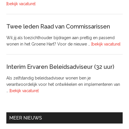
Vastgoedmanagement
overVerhuurconsulent
[bekijk vacature]
Twee leden Raad van Commissarissen
Wil jij als toezichthouder bijdragen aan prettig en passend
ove
wonen in het Groene Hart? Voor de nieuwe …
[bekijk vacature]
lede
Raa
van
Interim Ervaren Beleidsadviseur (32 uur)
Comm
Als zelfstandig beleidsadviseur wonen ben je
verantwoordelijk voor het ontwikkelen en implementeren van
overInterim
…
[bekijk vacature]
Ervaren
Beleidsadviseur
(32
uur)
MEER NIEUWS