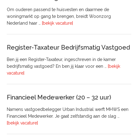
Om ouderen passend te huisvesten en daarmee de
woningmarkt op gang te brengen, breidt Woonzorg
overTransactie
Nederland haar …
[bekijk vacature]
Manager
Register-Taxateur Bedrijfsmatig Vastgoed
Ben jij een Register-Taxateur, ingeschreven in de kamer
bedrijfsmatig vastgoed? En ben jij klaar voor een …
[bekijk
overRegister-
vacature]
Taxateur
Bedrijfsmatig
Vastgoed
Financieel Medewerker (20 – 32 uur)
Namens vastgoedbelegger Urban Industrial werft MHWS een
Financieel Medewerker. Je gaat zelfstandig aan de slag …
overFinancieel
[bekijk vacature]
Medewerker
(20