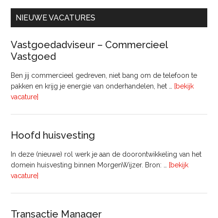
NIEUWE VACATURES
Vastgoedadviseur – Commercieel
Vastgoed
Ben jij commercieel gedreven, niet bang om de telefoon te
pakken en krijg je energie van onderhandelen, het …
[bekijk
overVastgoedadviseur
vacature]
–
Commercieel
Vastgoed
Hoofd huisvesting
In deze (nieuwe) rol werk je aan de doorontwikkeling van het
domein huisvesting binnen MorgenWijzer. Bron: …
[bekijk
overHoofd
vacature]
huisvesting
Transactie Manager