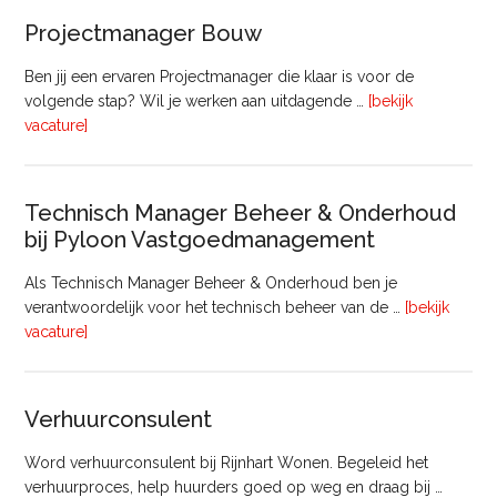
–
Projectmanager Bouw
32
uur)
Ben jij een ervaren Projectmanager die klaar is voor de
volgende stap? Wil je werken aan uitdagende …
[bekijk
overProjectmanager
vacature]
Bouw
Technisch Manager Beheer & Onderhoud
bij Pyloon Vastgoedmanagement
Als Technisch Manager Beheer & Onderhoud ben je
verantwoordelijk voor het technisch beheer van de …
[bekijk
overTechnisch
vacature]
Manager
Beheer
&
Verhuurconsulent
Onderhoud
bij
Word verhuurconsulent bij Rijnhart Wonen. Begeleid het
Pyloon
verhuurproces, help huurders goed op weg en draag bij …