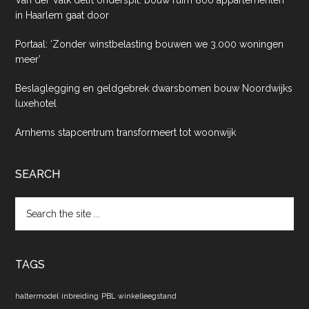
Van der Valk delft onderspit: bouw ruim 800 appartementen
in Haarlem gaat door
Portaal: ‘Zonder winstbelasting bouwen we 3.000 woningen
meer’
Beslaglegging en geldgebrek dwarsbomen bouw Noordwijks
luxehotel
Arnhems stapcentrum transformeert tot woonwijk
SEARCH
Search
the
site
...
TAGS
haltermodel
inbreiding
PBL
winkelleegstand