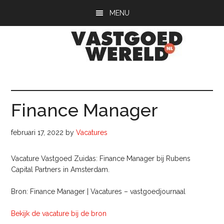
Door
Spring
Spring
MENU
naar
naar
naar
de
de
de
hoofd
eerste
voettekst
inhoud
sidebar
Vastgoedwerel
vastgoedwereld.nl
Finance Manager
februari 17, 2022
by
Vacatures
Vacature Vastgoed Zuidas: Finance Manager bij Rubens
Capital Partners in Amsterdam.
Bron: Finance Manager | Vacatures – vastgoedjournaal
Bekijk de vacature bij de bron