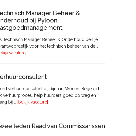
echnisch Manager Beheer &
nderhoud bij Pyloon
astgoedmanagement
ls Technisch Manager Beheer & Onderhoud ben je
rantwoordelijk voor het technisch beheer van de …
overTechnisch
ekijk vacature]
Manager
Beheer
&
erhuurconsulent
Onderhoud
bij
rd verhuurconsulent bij Rijnhart Wonen. Begeleid
Pyloon
et verhuurproces, help huurders goed op weg en
Vastgoedmanagement
overVerhuurconsulent
aag bij …
[bekijk vacature]
wee leden Raad van Commissarissen