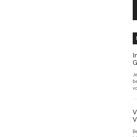
I
G
Je
be
v
V
V
Be