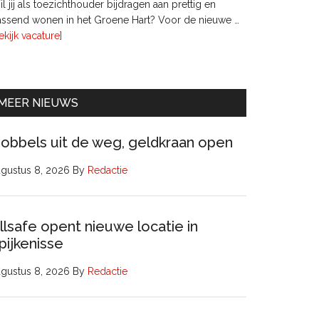
l jij als toezichthouder bijdragen aan prettig en
ssend wonen in het Groene Hart? Voor de nieuwe …
overTwee
ekijk vacature]
leden
Raad
van
Commissarissen
MEER NIEUWS
obbels uit de weg, geldkraan open
gustus 8, 2026
By
Redactie
llsafe opent nieuwe locatie in
pijkenisse
gustus 8, 2026
By
Redactie