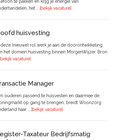
lefoon te pakken en krijg je energie van
overVastgoedadviseur
nderhandelen, het …
[bekijk vacature]
–
Commercieel
Vastgoed
oofd huisvesting
 deze (nieuwe) rol werk je aan de doorontwikkeling
n het domein huisvesting binnen MorgenWijzer. Bron:
overHoofd
[bekijk vacature]
huisvesting
ransactie Manager
m ouderen passend te huisvesten en daarmee de
oningmarkt op gang te brengen, breidt Woonzorg
overTransactie
ederland haar …
[bekijk vacature]
Manager
egister-Taxateur Bedrijfsmatig