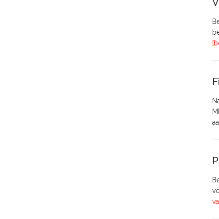
V
Be
be
[b
F
Na
MH
aa
P
Be
vo
va