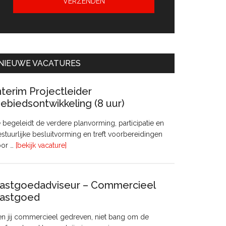
NIEUWE VACATURES
nterim Projectleider
ebiedsontwikkeling (8 uur)
 begeleidt de verdere planvorming, participatie en
stuurlijke besluitvorming en treft voorbereidingen
overInterim
oor …
[bekijk vacature]
Projectleider
Gebiedsontwikkeling
(8
astgoedadviseur – Commercieel
uur)
astgoed
n jij commercieel gedreven, niet bang om de