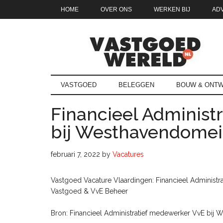
Door
Skip
Spring
Spring
HOME
OVER ONS
WERKEN BIJ
AD
naar
to
naar
naar
de
secondary
de
de
hoofd
menu
eerste
voettekst
inhoud
sidebar
Vastgoedwe
vastgoedwereld.nl
VASTGOED
BELEGGEN
BOUW & ONTW
Financieel Administ
bij Westhavendome
februari 7, 2022
by
Vacatures
Vastgoed Vacature Vlaardingen: Financieel Administ
Vastgoed & VvE Beheer
Bron: Financieel Administratief medewerker VvE bij 