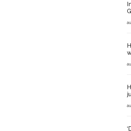
I
G
au
H
w
au
H
j
au
‘