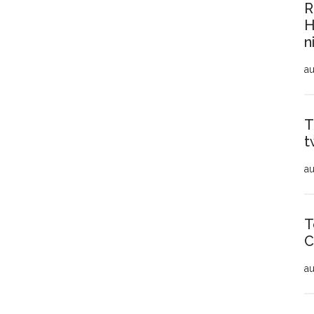
R
H
n
au
T
t
au
T
C
au