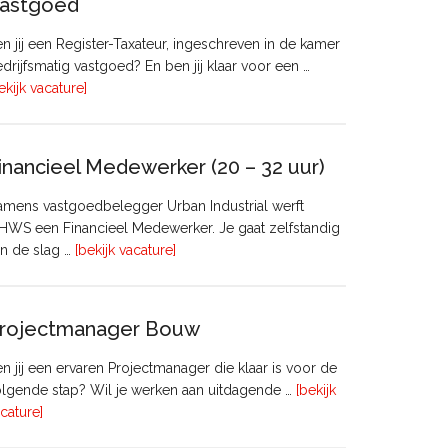
astgoed
n jij een Register-Taxateur, ingeschreven in de kamer
drijfsmatig vastgoed? En ben jij klaar voor een …
overRegister-
ekijk vacature]
Taxateur
Bedrijfsmatig
Vastgoed
inancieel Medewerker (20 – 32 uur)
mens vastgoedbelegger Urban Industrial werft
WS een Financieel Medewerker. Je gaat zelfstandig
overFinancieel
n de slag …
[bekijk vacature]
Medewerker
(20
–
rojectmanager Bouw
32
uur)
n jij een ervaren Projectmanager die klaar is voor de
lgende stap? Wil je werken aan uitdagende …
[bekijk
overProjectmanager
cature]
Bouw