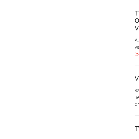
T
O
V
A
ve
[b
V
Wo
h
dr
T