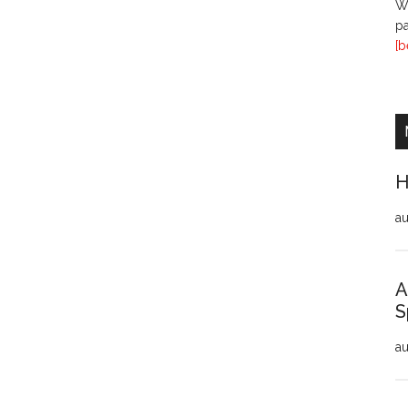
Wi
pa
[b
H
au
A
S
au