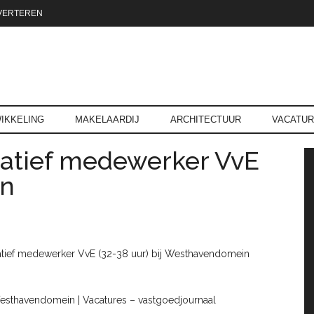
VERTEREN
reld.nl
IKKELING
MAKELAARDIJ
ARCHITECTUUR
VACATU
ratief medewerker VvE
P
in
ratief medewerker VvE (32-38 uur) bij Westhavendomein
Westhavendomein | Vacatures – vastgoedjournaal