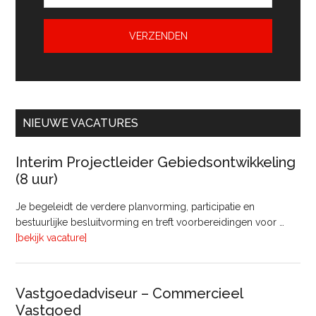
NIEUWE VACATURES
Interim Projectleider Gebiedsontwikkeling
(8 uur)
Je begeleidt de verdere planvorming, participatie en
bestuurlijke besluitvorming en treft voorbereidingen voor …
overInterim
[bekijk vacature]
Projectleider
Gebiedsontwikkeling
(8
Vastgoedadviseur – Commercieel
uur)
Vastgoed