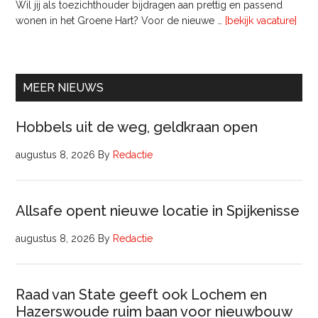
Wil jij als toezichthouder bijdragen aan prettig en passend
ove
wonen in het Groene Hart? Voor de nieuwe …
[bekijk vacature]
lede
Raa
van
Comm
MEER NIEUWS
Hobbels uit de weg, geldkraan open
augustus 8, 2026
By
Redactie
Allsafe opent nieuwe locatie in Spijkenisse
augustus 8, 2026
By
Redactie
Raad van State geeft ook Lochem en
Hazerswoude ruim baan voor nieuwbouw