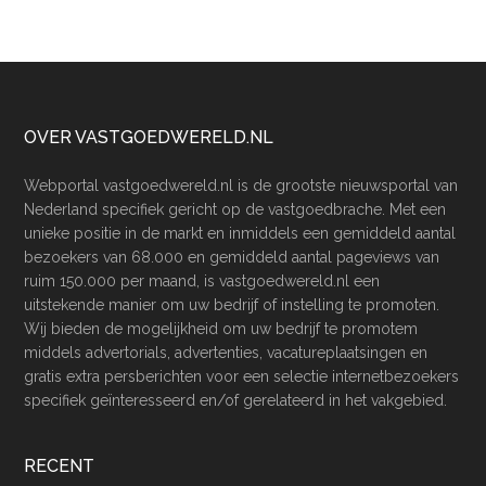
Footer
OVER VASTGOEDWERELD.NL
Webportal vastgoedwereld.nl is de grootste nieuwsportal van
Nederland specifiek gericht op de vastgoedbrache. Met een
unieke positie in de markt en inmiddels een gemiddeld aantal
bezoekers van 68.000 en gemiddeld aantal pageviews van
ruim 150.000 per maand, is vastgoedwereld.nl een
uitstekende manier om uw bedrijf of instelling te promoten.
Wij bieden de mogelijkheid om uw bedrijf te promotem
middels advertorials, advertenties, vacatureplaatsingen en
gratis extra persberichten voor een selectie internetbezoekers
specifiek geïnteresseerd en/of gerelateerd in het vakgebied.
RECENT