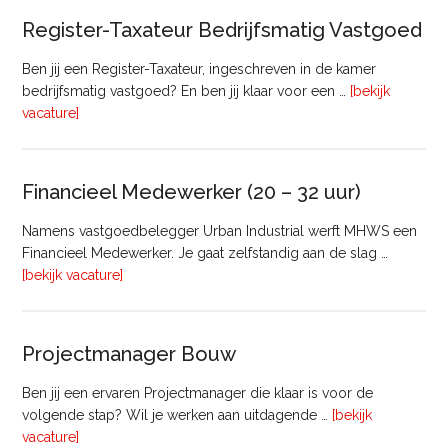
Register-Taxateur Bedrijfsmatig Vastgoed
Ben jij een Register-Taxateur, ingeschreven in de kamer
bedrijfsmatig vastgoed? En ben jij klaar voor een …
[bekijk
overRegister-
vacature]
Taxateur
Bedrijfsmatig
Vastgoed
Financieel Medewerker (20 – 32 uur)
Namens vastgoedbelegger Urban Industrial werft MHWS een
Financieel Medewerker. Je gaat zelfstandig aan de slag …
overFinancieel
[bekijk vacature]
Medewerker
(20
–
Projectmanager Bouw
32
uur)
Ben jij een ervaren Projectmanager die klaar is voor de
volgende stap? Wil je werken aan uitdagende …
[bekijk
overProjectmanager
vacature]