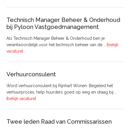
Bouw
Technisch Manager Beheer & Onderhoud
bij Pyloon Vastgoedmanagement
Als Technisch Manager Beheer & Onderhoud ben je
verantwoordelijk voor het technisch beheer van de …
[bekijk
overTechnisch
vacature]
Manager
Beheer
&
Verhuurconsulent
Onderhoud
bij
Word verhuurconsulent bij Rijnhart Wonen. Begeleid het
Pyloon
verhuurproces, help huurders goed op weg en draag bij …
Vastgoedmanagement
overVerhuurconsulent
[bekijk vacature]
Twee leden Raad van Commissarissen