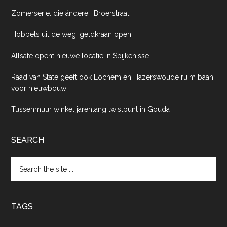
Zomerserie: die ándere… Broerstraat
Hobbels uit de weg, geldkraan open
Allsafe opent nieuwe locatie in Spijkenisse
Raad van State geeft ook Lochem en Hazerswoude ruim baan
voor nieuwbouw
Tussenmuur winkel jarenlang twistpunt in Gouda
SEARCH
Search
the
site
...
TAGS