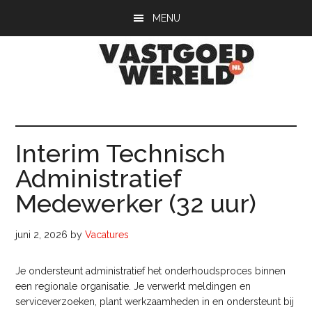
Door
Spring
Spring
MENU
naar
naar
naar
de
de
de
hoofd
eerste
voettekst
inhoud
sidebar
Vastgoedwerel
vastgoedwereld.nl
Interim Technisch
Administratief
Medewerker (32 uur)
juni 2, 2026
by
Vacatures
Je ondersteunt administratief het onderhoudsproces binnen
een regionale organisatie. Je verwerkt meldingen en
serviceverzoeken, plant werkzaamheden in en ondersteunt bij