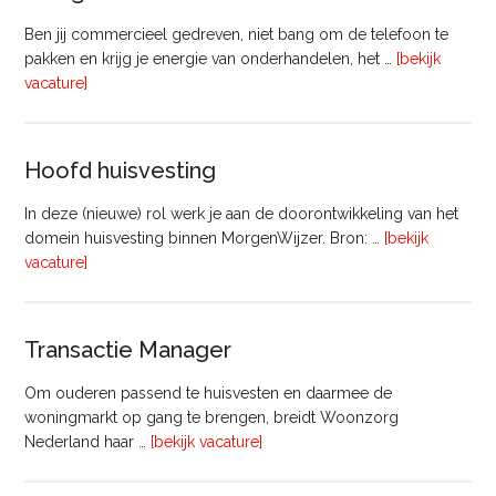
Ben jij commercieel gedreven, niet bang om de telefoon te
pakken en krijg je energie van onderhandelen, het …
[bekijk
overVastgoedadviseur
vacature]
–
Commercieel
Vastgoed
Hoofd huisvesting
In deze (nieuwe) rol werk je aan de doorontwikkeling van het
domein huisvesting binnen MorgenWijzer. Bron: …
[bekijk
overHoofd
vacature]
huisvesting
Transactie Manager
Om ouderen passend te huisvesten en daarmee de
woningmarkt op gang te brengen, breidt Woonzorg
overTransactie
Nederland haar …
[bekijk vacature]
Manager