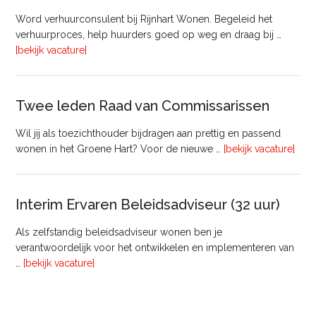
bij
Word verhuurconsulent bij Rijnhart Wonen. Begeleid het
Pyloon
verhuurproces, help huurders goed op weg en draag bij …
Vastgoedmanagement
overVerhuurconsulent
[bekijk vacature]
Twee leden Raad van Commissarissen
Wil jij als toezichthouder bijdragen aan prettig en passend
ove
wonen in het Groene Hart? Voor de nieuwe …
[bekijk vacature]
lede
Raa
van
Interim Ervaren Beleidsadviseur (32 uur)
Comm
Als zelfstandig beleidsadviseur wonen ben je
verantwoordelijk voor het ontwikkelen en implementeren van
overInterim
…
[bekijk vacature]
Ervaren
Beleidsadviseur
(32