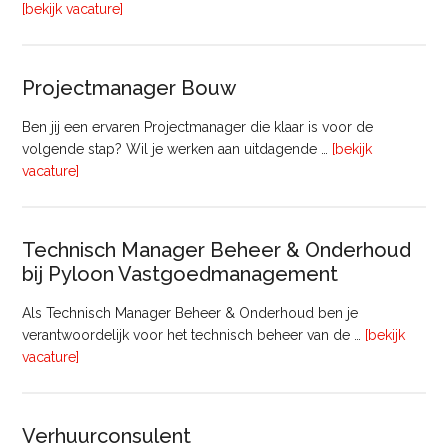
overFinancieel
[bekijk vacature]
Medewerker
(20
–
Projectmanager Bouw
32
uur)
Ben jij een ervaren Projectmanager die klaar is voor de
volgende stap? Wil je werken aan uitdagende …
[bekijk
overProjectmanager
vacature]
Bouw
Technisch Manager Beheer & Onderhoud
bij Pyloon Vastgoedmanagement
Als Technisch Manager Beheer & Onderhoud ben je
verantwoordelijk voor het technisch beheer van de …
[bekijk
overTechnisch
vacature]
Manager
Beheer
&
Verhuurconsulent
Onderhoud