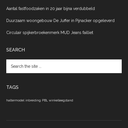
Aantal fastfoodzaken in 20 jaar bijna verdubbeld
Duurzaam woongebouw De Juffer in Pijnacker opgeleverd
Circulair spijkerbroekenmerk MUD Jeans failliet
SEARCH
Search
the
site
...
TAGS
haltermodel
inbreiding
PBL
winkelleegstand