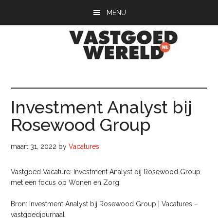
Door
Spring
Spring
MENU
naar
naar
naar
de
de
de
hoofd
eerste
voettekst
inhoud
sidebar
Vastgoedwerel
vastgoedwereld.nl
Investment Analyst bij
Rosewood Group
maart 31, 2022
by
Vacatures
Vastgoed Vacature: Investment Analyst bij Rosewood Group
met een focus op Wonen en Zorg.
Bron: Investment Analyst bij Rosewood Group | Vacatures –
vastgoedjournaal