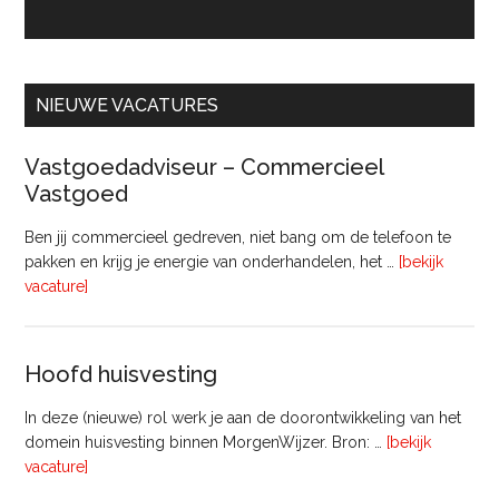
NIEUWE VACATURES
Vastgoedadviseur – Commercieel
Vastgoed
Ben jij commercieel gedreven, niet bang om de telefoon te
pakken en krijg je energie van onderhandelen, het …
[bekijk
overVastgoedadviseur
vacature]
–
Commercieel
Vastgoed
Hoofd huisvesting
In deze (nieuwe) rol werk je aan de doorontwikkeling van het
domein huisvesting binnen MorgenWijzer. Bron: …
[bekijk
overHoofd
vacature]
huisvesting