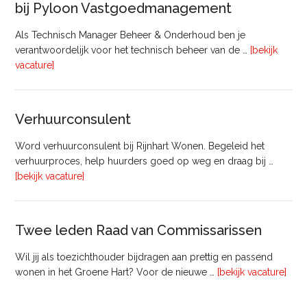
bij Pyloon Vastgoedmanagement
Als Technisch Manager Beheer & Onderhoud ben je
verantwoordelijk voor het technisch beheer van de …
[bekijk
overTechnisch
vacature]
Manager
Beheer
&
Verhuurconsulent
Onderhoud
bij
Word verhuurconsulent bij Rijnhart Wonen. Begeleid het
Pyloon
verhuurproces, help huurders goed op weg en draag bij …
Vastgoedmanagement
overVerhuurconsulent
[bekijk vacature]
Twee leden Raad van Commissarissen
Wil jij als toezichthouder bijdragen aan prettig en passend
ove
wonen in het Groene Hart? Voor de nieuwe …
[bekijk vacature]
lede
Raa