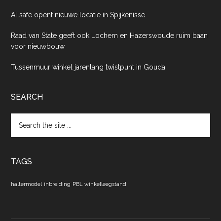
Allsafe opent nieuwe locatie in Spijkenisse
Raad van State geeft ook Lochem en Hazerswoude ruim baan
voor nieuwbouw
Tussenmuur winkel jarenlang twistpunt in Gouda
SEARCH
Search
the
site
...
TAGS
haltermodel
inbreiding
PBL
winkelleegstand