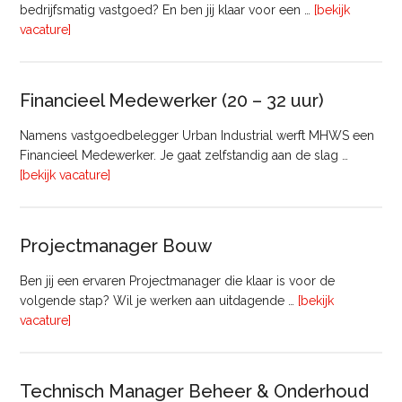
bedrijfsmatig vastgoed? En ben jij klaar voor een …
[bekijk
overRegister-
vacature]
Taxateur
Bedrijfsmatig
Vastgoed
Financieel Medewerker (20 – 32 uur)
Namens vastgoedbelegger Urban Industrial werft MHWS een
Financieel Medewerker. Je gaat zelfstandig aan de slag …
overFinancieel
[bekijk vacature]
Medewerker
(20
–
Projectmanager Bouw
32
uur)
Ben jij een ervaren Projectmanager die klaar is voor de
volgende stap? Wil je werken aan uitdagende …
[bekijk
overProjectmanager
vacature]
Bouw
Technisch Manager Beheer & Onderhoud