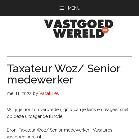
Door
Spring
Spring
MENU
naar
naar
naar
de
de
de
hoofd
eerste
voettekst
inhoud
sidebar
Vastgoedwerel
vastgoedwereld.nl
Taxateur Woz/ Senior
medewerker
mei 11, 2022
by
Vacatures
Wil jij je horizon verbreden, grijp dan je kans en reageer snel
op deze uitdagende functie!
Bron: Taxateur Woz/ Senior medewerker | Vacatures –
vastgoedjournaal