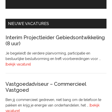
NIEUWE VACATURES
Interim Projectleider Gebiedsontwikkeling
(8 uur)
Je begeleidt de verdere planvorming, participatie en
bestuurlijke besluitvorming en treft voorbereidingen voor …
overInterim
[bekijk vacature]
Projectleider
Gebiedsontwikkeling
(8
Vastgoedadviseur – Commercieel
uur)
Vastgoed
Ben jij commercieel gedreven, niet bang om de telefoon te
pakken en krijg je energie van onderhandelen, het …
[bekijk
overVastgoedadviseur
vacature]