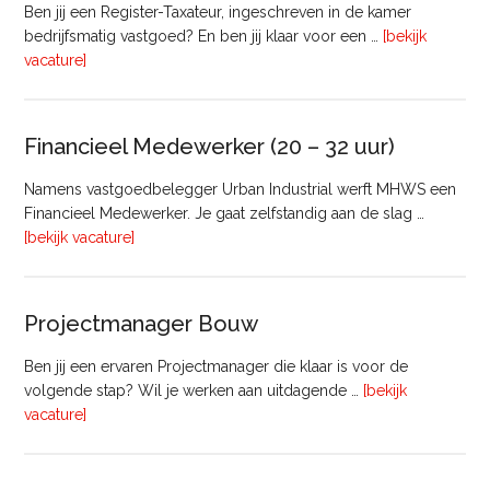
Ben jij een Register-Taxateur, ingeschreven in de kamer
bedrijfsmatig vastgoed? En ben jij klaar voor een …
[bekijk
overRegister-
vacature]
Taxateur
Bedrijfsmatig
Vastgoed
Financieel Medewerker (20 – 32 uur)
Namens vastgoedbelegger Urban Industrial werft MHWS een
Financieel Medewerker. Je gaat zelfstandig aan de slag …
overFinancieel
[bekijk vacature]
Medewerker
(20
–
Projectmanager Bouw
32
uur)
Ben jij een ervaren Projectmanager die klaar is voor de
volgende stap? Wil je werken aan uitdagende …
[bekijk
overProjectmanager
vacature]
Bouw