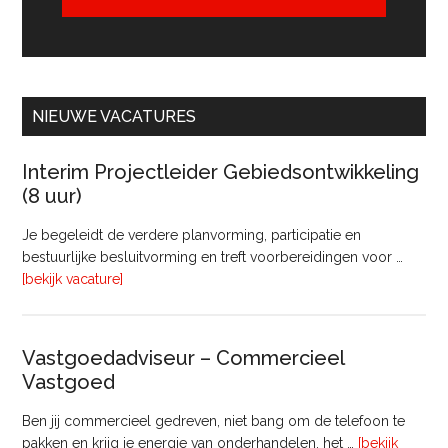
NIEUWE VACATURES
Interim Projectleider Gebiedsontwikkeling
(8 uur)
Je begeleidt de verdere planvorming, participatie en
bestuurlijke besluitvorming en treft voorbereidingen voor …
overInterim
[bekijk vacature]
Projectleider
Gebiedsontwikkeling
(8
Vastgoedadviseur – Commercieel
uur)
Vastgoed
Ben jij commercieel gedreven, niet bang om de telefoon te
pakken en krijg je energie van onderhandelen, het …
[bekijk