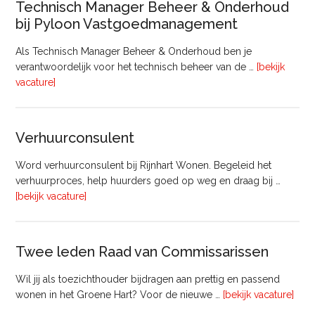
Technisch Manager Beheer & Onderhoud
bij Pyloon Vastgoedmanagement
Als Technisch Manager Beheer & Onderhoud ben je
verantwoordelijk voor het technisch beheer van de …
[bekijk
overTechnisch
vacature]
Manager
Beheer
&
Verhuurconsulent
Onderhoud
bij
Word verhuurconsulent bij Rijnhart Wonen. Begeleid het
Pyloon
verhuurproces, help huurders goed op weg en draag bij …
Vastgoedmanagement
overVerhuurconsulent
[bekijk vacature]
Twee leden Raad van Commissarissen
Wil jij als toezichthouder bijdragen aan prettig en passend
ove
wonen in het Groene Hart? Voor de nieuwe …
[bekijk vacature]
lede