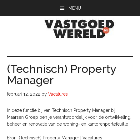
Door
Spring
Spring
MENU
naar
naar
naar
de
de
de
hoofd
eerste
voettekst
inhoud
sidebar
Vastgoedwerel
vastgoedwereld.nl
(Technisch) Property
Manager
februari 12, 2022
by
Vacatures
In deze functie bij van Technisch Property Manager bij
Maarsen Groep ben je verantwoordelijk voor de ontwikkeling,
beheer en renovatie van de woning- en kantorenportefeuille
Bron: (Technisch) Property Manager | Vacatures –