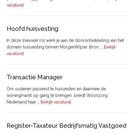
overVastgoedadviseur
vacature]
–
Commercieel
Vastgoed
Hoofd huisvesting
In deze (nieuwe) rol werk je aan de doorontwikkeling van het
domein huisvesting binnen MorgenWijzer. Bron: …
[bekijk
overHoofd
vacature]
huisvesting
Transactie Manager
Om ouderen passend te huisvesten en daarmee de
woningmarkt op gang te brengen, breidt Woonzorg
overTransactie
Nederland haar …
[bekijk vacature]
Manager
Register-Taxateur Bedrijfsmatig Vastgoed