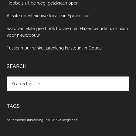
Hobbels uit de weg, geldkraan open
Allsafe opent nieuwe locatie in Spijkenisse
Raad van State geeft ook Lochem en Hazerswoude ruim baan
voor nieuwbouw
Tussenmuur winkel jarenlang twistpunt in Gouda
SEARCH
Search
the
site
...
TAGS
haltermodel
inbreiding
PBL
winkelleegstand