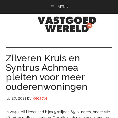
Door
Spring
Spring
MENU
naar
naar
naar
de
de
de
hoofd
eerste
voettekst
inhoud
sidebar
Vastgoedwerel
vastgoedwereld.nl
Zilveren Kruis en
Syntrus Achmea
pleiten voor meer
ouderenwoningen
juli 20, 2021
by
Redactie
In 2040 telt Nederland bijna 5 miljoen 65-plussers, onder wie
1,8 miljoen alleenstaanden. Om alle ouderen een gezond en