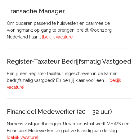
Transactie Manager
Om ouderen passend te huisvesten en daarmee de
woningmarkt op gang te brengen, breidt Woonzorg
overTransactie
Nederland haar …
[bekijk vacature]
Manager
Register-Taxateur Bedrijfsmatig Vastgoed
Ben jij een Register-Taxateur, ingeschreven in de kamer
bedrijfsmatig vastgoed? En ben jij klaar voor een …
[bekijk
overRegister-
vacature]
Taxateur
Bedrijfsmatig
Vastgoed
Financieel Medewerker (20 – 32 uur)
Namens vastgoedbelegger Urban Industrial werft MHWS een
Financieel Medewerker. Je gaat zelfstandig aan de slag …
overFinancieel
[bekijk vacature]