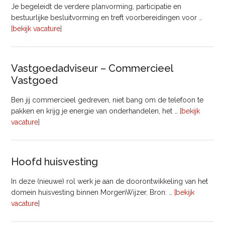
Je begeleidt de verdere planvorming, participatie en
bestuurlijke besluitvorming en treft voorbereidingen voor …
overInterim
[bekijk vacature]
Projectleider
Gebiedsontwikkeling
(8
Vastgoedadviseur – Commercieel
uur)
Vastgoed
Ben jij commercieel gedreven, niet bang om de telefoon te
pakken en krijg je energie van onderhandelen, het …
[bekijk
overVastgoedadviseur
vacature]
–
Commercieel
Vastgoed
Hoofd huisvesting
In deze (nieuwe) rol werk je aan de doorontwikkeling van het
domein huisvesting binnen MorgenWijzer. Bron: …
[bekijk
overHoofd
vacature]
huisvesting