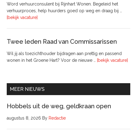
bij
Word verhuurconsulent bij Rijnhart Wonen. Begeleid het
Pyloon
verhuurproces, help huurders goed op weg en draag bij …
Vastgoedmanagement
overVerhuurconsulent
[bekijk vacature]
Twee leden Raad van Commissarissen
Wil jij als toezichthouder bijdragen aan prettig en passend
ove
wonen in het Groene Hart? Voor de nieuwe …
[bekijk vacature]
lede
Raa
van
Comm
MEER NIEUWS
Hobbels uit de weg, geldkraan open
augustus 8, 2026
By
Redactie