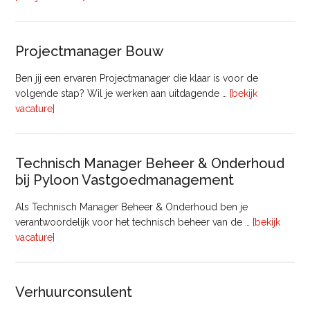
Medewerker
(20
–
Projectmanager Bouw
32
uur)
Ben jij een ervaren Projectmanager die klaar is voor de
volgende stap? Wil je werken aan uitdagende …
[bekijk
overProjectmanager
vacature]
Bouw
Technisch Manager Beheer & Onderhoud
bij Pyloon Vastgoedmanagement
Als Technisch Manager Beheer & Onderhoud ben je
verantwoordelijk voor het technisch beheer van de …
[bekijk
overTechnisch
vacature]
Manager
Beheer
&
Verhuurconsulent
Onderhoud