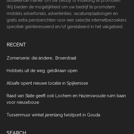
uitstekende manier om uw bedrijf of instelling te promoten.
Wij bieden de mogelijkheid om uw bedrijf te promotem
middels advertorials, advertenties, vacatureplaatsingen en
gratis extra persberichten voor een selectie internetbezoekers
specifiek geïnteresseerd en/of gerelateerd in het vakgebied.
RECENT
Zomerserie: die ándere… Broerstraat
Hobbels uit de weg, geldkraan open
Allsafe opent nieuwe locatie in Spijkenisse
Raad van State geeft ook Lochem en Hazerswoude ruim baan
voor nieuwbouw
Tussenmuur winkel jarenlang twistpunt in Gouda
SEARCH