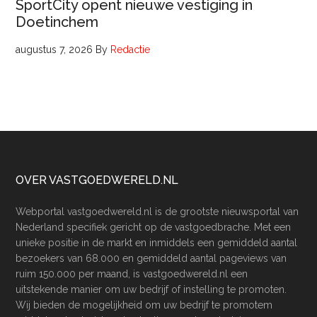
SportCity opent nieuwe vestiging in
Doetinchem
augustus 7, 2026
By
Redactie
Footer
OVER VASTGOEDWERELD.NL
Webportal vastgoedwereld.nl is de grootste nieuwsportal van
Nederland specifiek gericht op de vastgoedbrache. Met een
unieke positie in de markt en inmiddels een gemiddeld aantal
bezoekers van 68.000 en gemiddeld aantal pageviews van
ruim 150.000 per maand, is vastgoedwereld.nl een
uitstekende manier om uw bedrijf of instelling te promoten.
Wij bieden de mogelijkheid om uw bedrijf te promotem