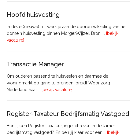
Commercieel
Vastgoed
Hoofd huisvesting
In deze (nieuwe) rol werk je aan de doorontwikkeling van het
domein huisvesting binnen MorgenWijzer. Bron: …
[bekijk
overHoofd
vacature]
huisvesting
Transactie Manager
Om ouderen passend te huisvesten en daarmee de
woningmarkt op gang te brengen, breidt Woonzorg
overTransactie
Nederland haar …
[bekijk vacature]
Manager
Register-Taxateur Bedrijfsmatig Vastgoed
Ben jij een Register-Taxateur, ingeschreven in de kamer
bedrijfsmatig vastgoed? En ben jij klaar voor een …
[bekijk