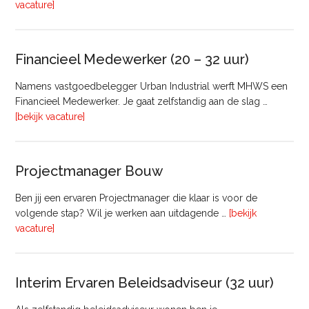
overRegister-
vacature]
Taxateur
Bedrijfsmatig
Vastgoed
Financieel Medewerker (20 – 32 uur)
Namens vastgoedbelegger Urban Industrial werft MHWS een
Financieel Medewerker. Je gaat zelfstandig aan de slag …
overFinancieel
[bekijk vacature]
Medewerker
(20
–
Projectmanager Bouw
32
uur)
Ben jij een ervaren Projectmanager die klaar is voor de
volgende stap? Wil je werken aan uitdagende …
[bekijk
overProjectmanager
vacature]
Bouw
Interim Ervaren Beleidsadviseur (32 uur)