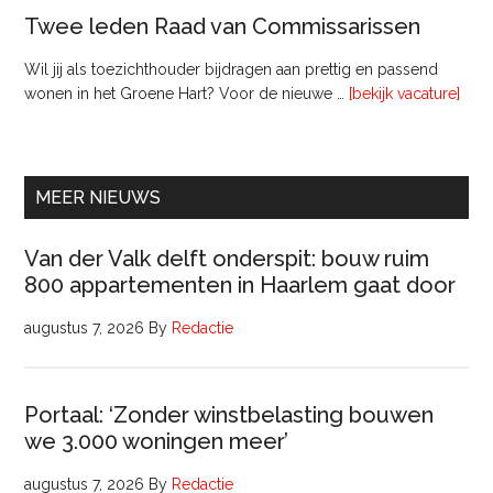
Twee leden Raad van Commissarissen
Wil jij als toezichthouder bijdragen aan prettig en passend
ove
wonen in het Groene Hart? Voor de nieuwe …
[bekijk vacature]
lede
Raa
van
Comm
MEER NIEUWS
Van der Valk delft onderspit: bouw ruim
800 appartementen in Haarlem gaat door
augustus 7, 2026
By
Redactie
Portaal: ‘Zonder winstbelasting bouwen
we 3.000 woningen meer’
augustus 7, 2026
By
Redactie