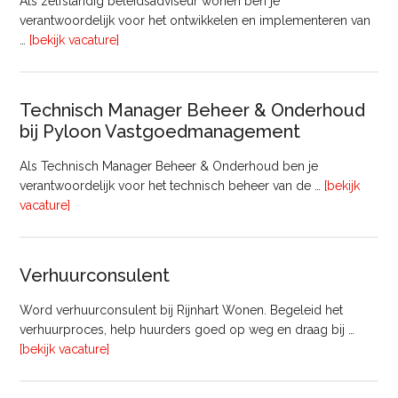
Als zelfstandig beleidsadviseur wonen ben je
verantwoordelijk voor het ontwikkelen en implementeren van
overInterim
…
[bekijk vacature]
Ervaren
Beleidsadviseur
(32
Technisch Manager Beheer & Onderhoud
uur)
bij Pyloon Vastgoedmanagement
Als Technisch Manager Beheer & Onderhoud ben je
verantwoordelijk voor het technisch beheer van de …
[bekijk
overTechnisch
vacature]
Manager
Beheer
&
Verhuurconsulent
Onderhoud
bij
Word verhuurconsulent bij Rijnhart Wonen. Begeleid het
Pyloon
verhuurproces, help huurders goed op weg en draag bij …
Vastgoedmanagement
overVerhuurconsulent
[bekijk vacature]