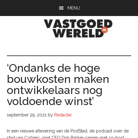
Door
Spring
Spring
MENU
naar
naar
naar
de
de
de
hoofd
eerste
voettekst
inhoud
sidebar
Vastgoedwerel
vastgoedwereld.nl
‘Ondanks de hoge
bouwkosten maken
ontwikkelaars nog
voldoende winst’
september 29, 2021
by
Redactie
In een nieuwe aflevering van de PodStad, de podcast over de
stad van Colliers, gaat CEO Dirk Bakker samen met co-host