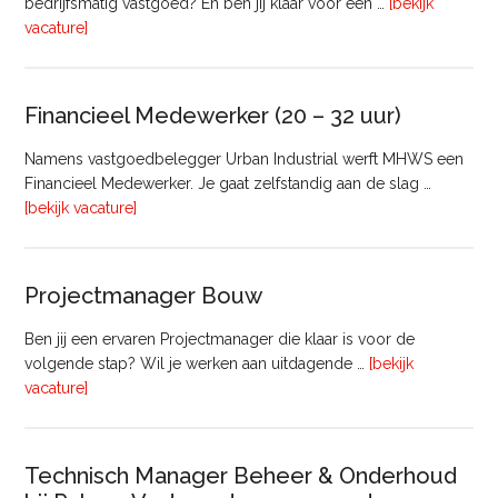
bedrijfsmatig vastgoed? En ben jij klaar voor een …
[bekijk
overRegister-
vacature]
Taxateur
Bedrijfsmatig
Vastgoed
Financieel Medewerker (20 – 32 uur)
Namens vastgoedbelegger Urban Industrial werft MHWS een
Financieel Medewerker. Je gaat zelfstandig aan de slag …
overFinancieel
[bekijk vacature]
Medewerker
(20
–
Projectmanager Bouw
32
uur)
Ben jij een ervaren Projectmanager die klaar is voor de
volgende stap? Wil je werken aan uitdagende …
[bekijk
overProjectmanager
vacature]
Bouw
Technisch Manager Beheer & Onderhoud