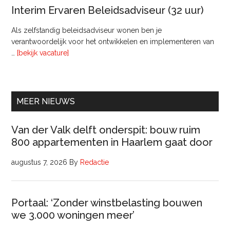
van
Interim Ervaren Beleidsadviseur (32 uur)
Comm
Als zelfstandig beleidsadviseur wonen ben je
verantwoordelijk voor het ontwikkelen en implementeren van
overInterim
…
[bekijk vacature]
Ervaren
Beleidsadviseur
(32
uur)
MEER NIEUWS
Van der Valk delft onderspit: bouw ruim
800 appartementen in Haarlem gaat door
augustus 7, 2026
By
Redactie
Portaal: ‘Zonder winstbelasting bouwen
we 3.000 woningen meer’