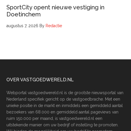
SportCity opent nieuwe vestiging in
Doetinchem
augustus 7, 2026
By
Redactie
Footer
OVER VASTGOEDWERELD.NL
Webportal vastgoedwereld.nl is de grootste nieuwsportal van
Nederland specifiek gericht op de vastgoedbrache. Met een
unieke positie in de markt en inmiddels een gemiddeld aantal
bezoekers van 68.000 en gemiddeld aantal pageviews van
ruim 150.000 per maand, is vastgoedwereld.nl een
uitstekende manier om uw bedrijf of instelling te promoten.