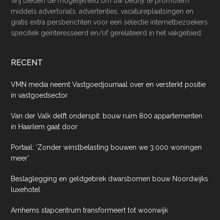
Wij bieden de mogelijkheid om uw bedrijf te promotem
middels advertorials, advertenties, vacatureplaatsingen en
gratis extra persberichten voor een selectie internetbezoekers
specifiek geïnteresseerd en/of gerelateerd in het vakgebied.
RECENT
VMN media neemt Vastgoedjournaal over en versterkt positie
in vastgoedsector
Van der Valk delft onderspit: bouw ruim 800 appartementen
in Haarlem gaat door
Portaal: ‘Zonder winstbelasting bouwen we 3.000 woningen
meer’
Beslaglegging en geldgebrek dwarsbomen bouw Noordwijks
luxehotel
Arnhems stapcentrum transformeert tot woonwijk