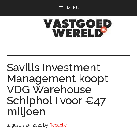
Door
Spring
Spring
MENU
naar
naar
naar
de
de
de
hoofd
eerste
voettekst
inhoud
sidebar
Vastgoedwerel
vastgoedwereld.nl
Savills Investment
Management koopt
VDG Warehouse
Schiphol I voor €47
miljoen
augustus 25, 2021
by
Redactie