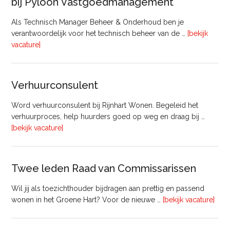
bij Pyloon Vastgoedmanagement
Als Technisch Manager Beheer & Onderhoud ben je
verantwoordelijk voor het technisch beheer van de …
[bekijk
overTechnisch
vacature]
Manager
Beheer
&
Verhuurconsulent
Onderhoud
bij
Word verhuurconsulent bij Rijnhart Wonen. Begeleid het
Pyloon
verhuurproces, help huurders goed op weg en draag bij …
Vastgoedmanagement
overVerhuurconsulent
[bekijk vacature]
Twee leden Raad van Commissarissen
Wil jij als toezichthouder bijdragen aan prettig en passend
ove
wonen in het Groene Hart? Voor de nieuwe …
[bekijk vacature]
lede
Raa