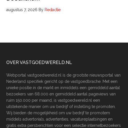
augustus 7, 2026
By
Redactie
Footer
OVER VASTGOEDWERELD.NL
Webportal vastgoedwereld.nl is de grootste nieuwsportal van
Nederland specifiek gericht op de vastgoedbrache. Met een
unieke positie in de markt en inmiddels een gemiddeld aantal
bezoekers van 68.000 en gemiddeld aantal pageviews van
ruim 150.000 per maand, is vastgoedwereld.nl een
uitstekende manier om uw bedrijf of instelling te promoten.
Wij bieden de mogelijkheid om uw bedrijf te promotem
middels advertorials, advertenties, vacatureplaatsingen en
gratis extra persberichten voor een selectie internetbezoekers