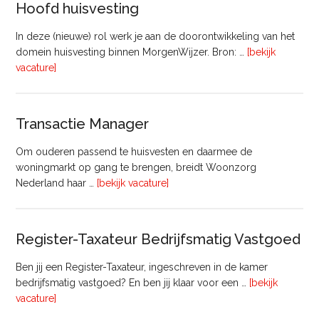
Hoofd huisvesting
In deze (nieuwe) rol werk je aan de doorontwikkeling van het
domein huisvesting binnen MorgenWijzer. Bron: …
[bekijk
overHoofd
vacature]
huisvesting
Transactie Manager
Om ouderen passend te huisvesten en daarmee de
woningmarkt op gang te brengen, breidt Woonzorg
overTransactie
Nederland haar …
[bekijk vacature]
Manager
Register-Taxateur Bedrijfsmatig Vastgoed
Ben jij een Register-Taxateur, ingeschreven in de kamer
bedrijfsmatig vastgoed? En ben jij klaar voor een …
[bekijk
overRegister-
vacature]
Taxateur