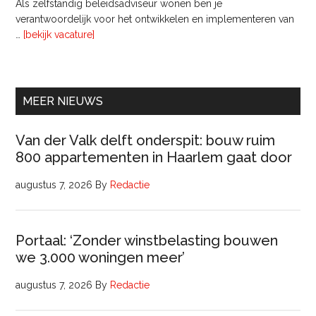
Als zelfstandig beleidsadviseur wonen ben je
verantwoordelijk voor het ontwikkelen en implementeren van
overInterim
…
[bekijk vacature]
Ervaren
Beleidsadviseur
(32
uur)
MEER NIEUWS
Van der Valk delft onderspit: bouw ruim
800 appartementen in Haarlem gaat door
augustus 7, 2026
By
Redactie
Portaal: ‘Zonder winstbelasting bouwen
we 3.000 woningen meer’
augustus 7, 2026
By
Redactie