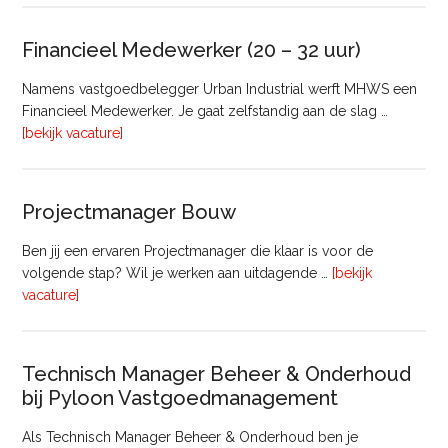
Bedrijfsmatig
Vastgoed
Financieel Medewerker (20 – 32 uur)
Namens vastgoedbelegger Urban Industrial werft MHWS een
Financieel Medewerker. Je gaat zelfstandig aan de slag …
overFinancieel
[bekijk vacature]
Medewerker
(20
–
Projectmanager Bouw
32
uur)
Ben jij een ervaren Projectmanager die klaar is voor de
volgende stap? Wil je werken aan uitdagende …
[bekijk
overProjectmanager
vacature]
Bouw
Technisch Manager Beheer & Onderhoud
bij Pyloon Vastgoedmanagement
Als Technisch Manager Beheer & Onderhoud ben je