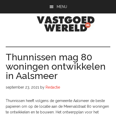
Door
Spring
Spring
MENU
naar
naar
naar
de
de
de
hoofd
eerste
voettekst
inhoud
sidebar
Vastgoedwerel
vastgoedwereld.nl
Thunnissen mag 80
woningen ontwikkelen
in Aalsmeer
september 23, 2021
by
Redactie
Thunnissen heeft volgens de gemeente Aalsmeer de beste
papieren om op de locatie aan de Meervalstraat 80 woningen
te ontwikkelen en te bouwen. Het ontwerpplan voor het