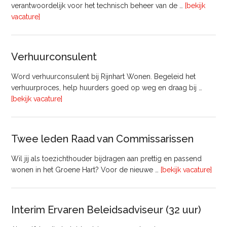
verantwoordelijk voor het technisch beheer van de …
[bekijk
overTechnisch
vacature]
Manager
Beheer
&
Verhuurconsulent
Onderhoud
bij
Word verhuurconsulent bij Rijnhart Wonen. Begeleid het
Pyloon
verhuurproces, help huurders goed op weg en draag bij …
Vastgoedmanagement
overVerhuurconsulent
[bekijk vacature]
Twee leden Raad van Commissarissen
Wil jij als toezichthouder bijdragen aan prettig en passend
ove
wonen in het Groene Hart? Voor de nieuwe …
[bekijk vacature]
lede
Raa
van
Interim Ervaren Beleidsadviseur (32 uur)
Comm