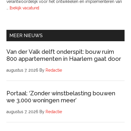
verantwoordelijk voor het ontwikkelen en implementeren van
overInterim
…
[bekijk vacature]
Ervaren
Beleidsadviseur
(32
uur)
MEER NIEUWS
Van der Valk delft onderspit: bouw ruim
800 appartementen in Haarlem gaat door
augustus 7, 2026
By
Redactie
Portaal: ‘Zonder winstbelasting bouwen
we 3.000 woningen meer’
augustus 7, 2026
By
Redactie