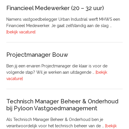
Vastgoed
Financieel Medewerker (20 – 32 uur)
Namens vastgoedbelegger Urban Industrial werft MHWS een
Financieel Medewerker. Je gaat zelfstandig aan de slag …
overFinancieel
[bekijk vacature]
Medewerker
(20
–
Projectmanager Bouw
32
uur)
Ben jij een ervaren Projectmanager die klaar is voor de
volgende stap? Wil je werken aan uitdagende …
[bekijk
overProjectmanager
vacature]
Bouw
Technisch Manager Beheer & Onderhoud
bij Pyloon Vastgoedmanagement
Als Technisch Manager Beheer & Onderhoud ben je
verantwoordelijk voor het technisch beheer van de …
[bekijk