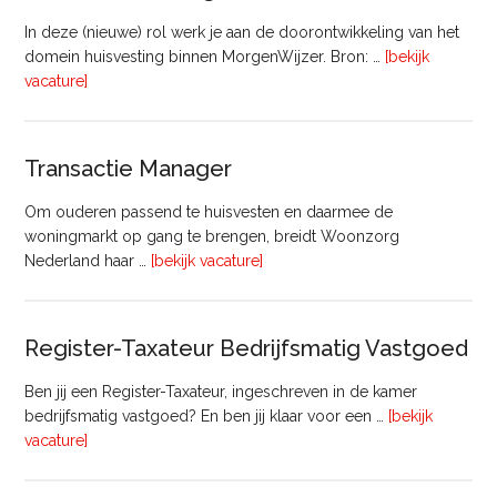
In deze (nieuwe) rol werk je aan de doorontwikkeling van het
domein huisvesting binnen MorgenWijzer. Bron: …
[bekijk
overHoofd
vacature]
huisvesting
Transactie Manager
Om ouderen passend te huisvesten en daarmee de
woningmarkt op gang te brengen, breidt Woonzorg
overTransactie
Nederland haar …
[bekijk vacature]
Manager
Register-Taxateur Bedrijfsmatig Vastgoed
Ben jij een Register-Taxateur, ingeschreven in de kamer
bedrijfsmatig vastgoed? En ben jij klaar voor een …
[bekijk
overRegister-
vacature]
Taxateur
Bedrijfsmatig