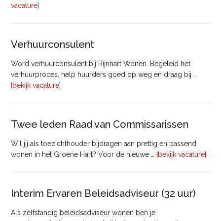
overTechnisch
vacature]
Manager
Beheer
&
Verhuurconsulent
Onderhoud
bij
Word verhuurconsulent bij Rijnhart Wonen. Begeleid het
Pyloon
verhuurproces, help huurders goed op weg en draag bij …
Vastgoedmanagement
overVerhuurconsulent
[bekijk vacature]
Twee leden Raad van Commissarissen
Wil jij als toezichthouder bijdragen aan prettig en passend
ove
wonen in het Groene Hart? Voor de nieuwe …
[bekijk vacature]
lede
Raa
van
Interim Ervaren Beleidsadviseur (32 uur)
Comm
Als zelfstandig beleidsadviseur wonen ben je