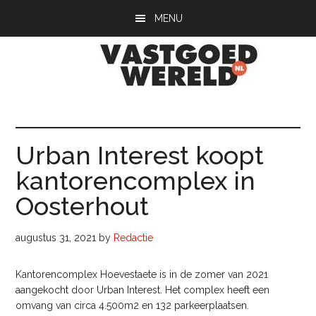
Door
Spring
Spring
MENU
naar
naar
naar
de
de
de
hoofd
eerste
voettekst
inhoud
sidebar
Vastgoedwerel
vastgoedwereld.nl
Urban Interest koopt
kantorencomplex in
Oosterhout
augustus 31, 2021
by
Redactie
Kantorencomplex Hoevestaete is in de zomer van 2021
aangekocht door Urban Interest. Het complex heeft een
omvang van circa 4.500m2 en 132 parkeerplaatsen.