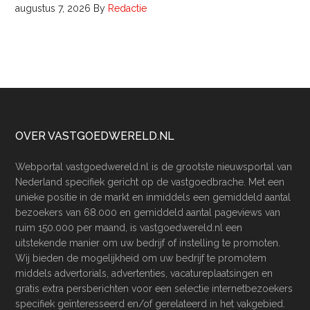
augustus 7, 2026
By
Redactie
Footer
OVER VASTGOEDWERELD.NL
Webportal vastgoedwereld.nl is de grootste nieuwsportal van
Nederland specifiek gericht op de vastgoedbrache. Met een
unieke positie in de markt en inmiddels een gemiddeld aantal
bezoekers van 68.000 en gemiddeld aantal pageviews van
ruim 150.000 per maand, is vastgoedwereld.nl een
uitstekende manier om uw bedrijf of instelling te promoten.
Wij bieden de mogelijkheid om uw bedrijf te promotem
middels advertorials, advertenties, vacatureplaatsingen en
gratis extra persberichten voor een selectie internetbezoekers
specifiek geïnteresseerd en/of gerelateerd in het vakgebied.