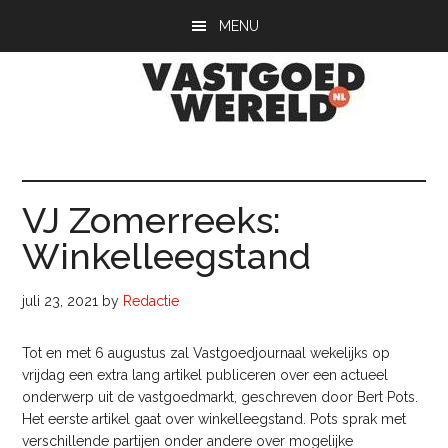
Door
Spring
Spring
MENU
naar
naar
naar
de
de
de
hoofd
eerste
voettekst
inhoud
sidebar
Vastgoedwerel
vastgoedwereld.nl
VJ Zomerreeks:
Winkelleegstand
juli 23, 2021
by
Redactie
Tot en met 6 augustus zal Vastgoedjournaal wekelijks op
vrijdag een extra lang artikel publiceren over een actueel
onderwerp uit de vastgoedmarkt, geschreven door Bert Pots.
Het eerste artikel gaat over winkelleegstand. Pots sprak met
verschillende partijen onder andere over mogelijke