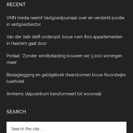
RECENT
VMN media neemt Vastgoedjournaal over en versterkt positie
in vastgoedsector
Van der Valk delft onderspit: bouw ruim 800 appartementen
in Haarlem gaat door
Portaal: ‘Zonder winstbelasting bouwen we 3.000 woningen
meer’
Beslaglegging en geldgebrek dwarsbomen bouw Noordwijks
luxehotel
Arnhems stapcentrum transformeert tot woonwijk
SEARCH
Search
the