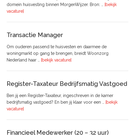
domein huisvesting binnen MorgenWijzer. Bron: …
[bekijk
overHoofd
vacature]
huisvesting
Transactie Manager
Om ouderen passend te huisvesten en daarmee de
woningmarkt op gang te brengen, breidt Woonzorg
overTransactie
Nederland haar …
[bekijk vacature]
Manager
Register-Taxateur Bedrijfsmatig Vastgoed
Ben jij een Register-Taxateur, ingeschreven in de kamer
bedrijfsmatig vastgoed? En ben jij klaar voor een …
[bekijk
overRegister-
vacature]
Taxateur
Bedrijfsmatig
Vastgoed
Financieel Medewerker (20 – 32 uur)