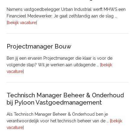
Namens vastgoedbelegger Urban Industrial werft MHWS een
Financieel Medewerker. Je gaat zelfstandig aan de slag …
overFinancieel
[bekijk vacature]
Medewerker
(20
–
Projectmanager Bouw
32
uur)
Ben jij een ervaren Projectmanager die klaar is voor de
volgende stap? Wil je werken aan uitdagende …
[bekijk
overProjectmanager
vacature]
Bouw
Technisch Manager Beheer & Onderhoud
bij Pyloon Vastgoedmanagement
Als Technisch Manager Beheer & Onderhoud ben je
verantwoordelijk voor het technisch beheer van de …
[bekijk
overTechnisch
vacature]
Manager