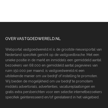
Footer
OVER VASTGOEDWERELD.NL
Webportal vastgoedwereld.nl is de grootste nieuwsportal van
Nederland specifiek gericht op de vastgoedbrache. Met een
unieke positie in de markt en inmiddels een gemiddeld aantal
bezoekers van 68.000 en gemiddeld aantal pageviews van
ruim 150.000 per maand, is vastgoedwereld.nl een
uitstekende manier om uw bedrijf of instelling te promoten.
Wij bieden de mogelijkheid om uw bedrijf te promotem
middels advertorials, advertenties, vacatureplaatsingen en
gratis extra persberichten voor een selectie internetbezoekers
specifiek geïnteresseerd en/of gerelateerd in het vakgebied.