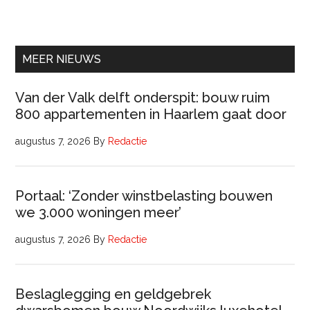
Ervaren
Beleidsadviseur
(32
uur)
MEER NIEUWS
Van der Valk delft onderspit: bouw ruim
800 appartementen in Haarlem gaat door
augustus 7, 2026
By
Redactie
Portaal: ‘Zonder winstbelasting bouwen
we 3.000 woningen meer’
augustus 7, 2026
By
Redactie
Beslaglegging en geldgebrek