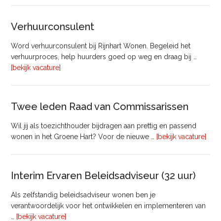
Beheer
&
Verhuurconsulent
Onderhoud
bij
Word verhuurconsulent bij Rijnhart Wonen. Begeleid het
Pyloon
verhuurproces, help huurders goed op weg en draag bij …
Vastgoedmanagement
overVerhuurconsulent
[bekijk vacature]
Twee leden Raad van Commissarissen
Wil jij als toezichthouder bijdragen aan prettig en passend
ove
wonen in het Groene Hart? Voor de nieuwe …
[bekijk vacature]
lede
Raa
van
Interim Ervaren Beleidsadviseur (32 uur)
Comm
Als zelfstandig beleidsadviseur wonen ben je
verantwoordelijk voor het ontwikkelen en implementeren van
overInterim
…
[bekijk vacature]